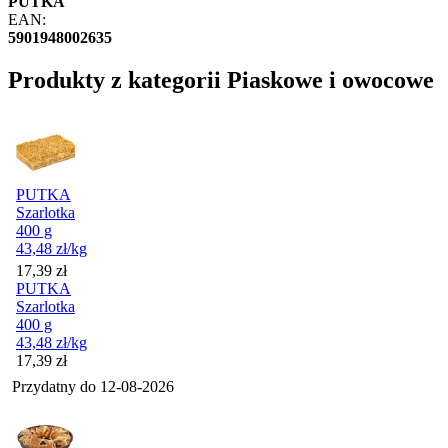
PUTKA
EAN:
5901948002635
Produkty z kategorii Piaskowe i owocowe
PUTKA
Szarlotka
400 g
43,48
zł
/kg
Cena
17,39
zł
PUTKA
Szarlotka
400 g
43,48
zł
/kg
Cena
17,39
zł
Przydatny do
12-08-2026