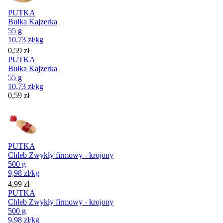
PUTKA
Bułka Kajzerka
55 g
10,73
zł
/kg
Cena
0,59
zł
PUTKA
Bułka Kajzerka
55 g
10,73
zł
/kg
Cena
0,59
zł
PUTKA
Chleb Zwykły firmowy - krojony
500 g
9,98
zł
/kg
Cena
4,99
zł
PUTKA
Chleb Zwykły firmowy - krojony
500 g
9,98
zł
/kg