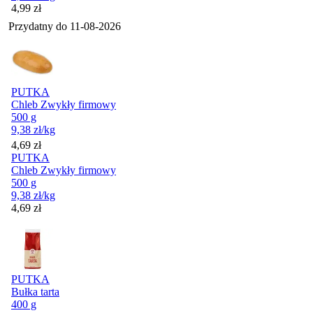
Cena
4,99
zł
Przydatny do
11-08-2026
PUTKA
Chleb Zwykły firmowy
500 g
9,38
zł
/kg
Cena
4,69
zł
PUTKA
Chleb Zwykły firmowy
500 g
9,38
zł
/kg
Cena
4,69
zł
PUTKA
Bułka tarta
400 g