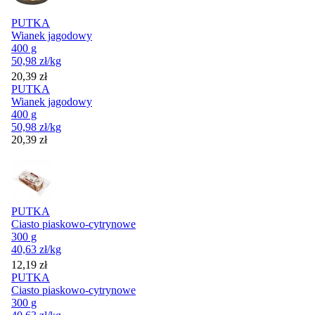
PUTKA
Wianek jagodowy
400 g
50,98
zł
/kg
Cena
20,39
zł
PUTKA
Wianek jagodowy
400 g
50,98
zł
/kg
Cena
20,39
zł
PUTKA
Ciasto piaskowo-cytrynowe
300 g
40,63
zł
/kg
Cena
12,19
zł
PUTKA
Ciasto piaskowo-cytrynowe
300 g