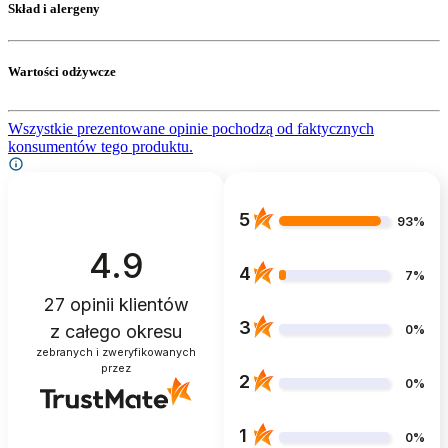
Skład i alergeny
Wartości odżywcze
Wszystkie prezentowane opinie pochodzą od faktycznych
konsumentów tego produktu.
5
93%
4.9
4
7%
27
opinii klientów
3
z całego okresu
0%
zebranych i zweryfikowanych
przez
2
0%
1
0%