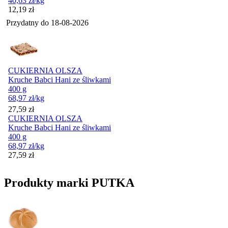
40,63
zł
/kg
Cena
12,19
zł
Przydatny do
18-08-2026
CUKIERNIA OLSZA
Kruche Babci Hani ze śliwkami
400 g
68,97
zł
/kg
Cena
27,59
zł
CUKIERNIA OLSZA
Kruche Babci Hani ze śliwkami
400 g
68,97
zł
/kg
Cena
27,59
zł
Produkty marki PUTKA