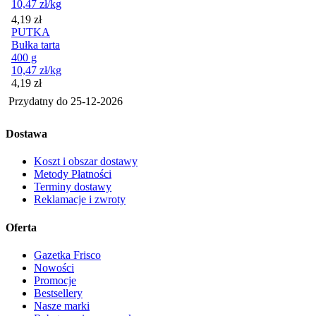
10,47
zł
/kg
Cena
4,19
zł
PUTKA
Bułka tarta
400 g
10,47
zł
/kg
Cena
4,19
zł
Przydatny do
25-12-2026
Dostawa
Koszt i obszar dostawy
Metody Płatności
Terminy dostawy
Reklamacje i zwroty
Oferta
Gazetka Frisco
Nowości
Promocje
Bestsellery
Nasze marki