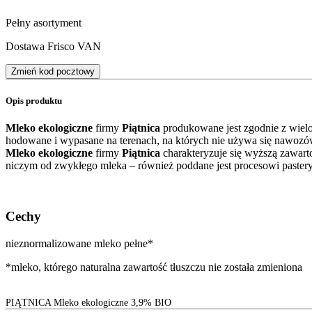
Pełny asortyment
Dostawa Frisco VAN
Zmień kod pocztowy
Opis produktu
Mleko ekologiczne
firmy
Piątnica
produkowane jest zgodnie z wielo
hodowane i wypasane na terenach, na których nie używa się nawozów 
Mleko ekologiczne
firmy
Piątnica
charakteryzuje się wyższą zawart
niczym od zwykłego mleka – również poddane jest procesowi pasteryza
Cechy
nieznormalizowane mleko pełne*
*mleko, którego naturalna zawartość tłuszczu nie została zmieniona
PIĄTNICA Mleko ekologiczne 3,9% BIO