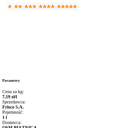
Parametry
Cena za kg:
7
,
19
zł
/
l
Sprzedawca:
Frisco S.A.
Pojemność:
1 l
Dostawca:
OSM PIĄTNICA