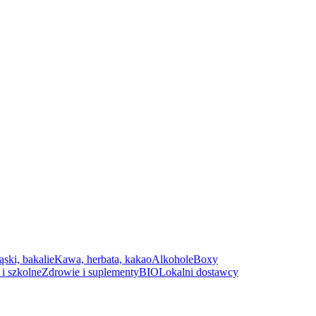
ąski, bakalie
Kawa, herbata, kakao
Alkohole
Boxy
i szkolne
Zdrowie i suplementy
BIO
Lokalni dostawcy