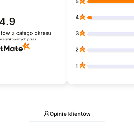
5
4
4.9
entów
z całego okresu
3
zweryfikowanych przez
2
1
Opinie klientów