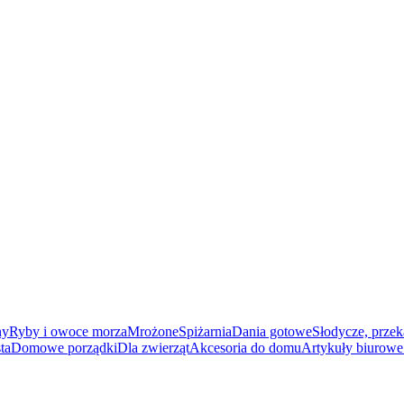
ny
Ryby i owoce morza
Mrożone
Spiżarnia
Dania gotowe
Słodycze, przek
ta
Domowe porządki
Dla zwierząt
Akcesoria do domu
Artykuły biurowe 