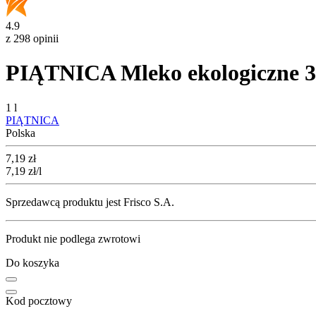
4.9
z 298 opinii
PIĄTNICA Mleko ekologiczne 
1 l
PIĄTNICA
Polska
Cena
7,19
zł
7,19
zł
/l
Sprzedawcą produktu jest Frisco S.A.
Produkt nie podlega zwrotowi
Do koszyka
Kod pocztowy