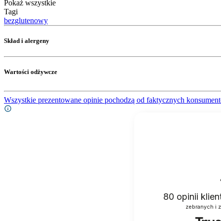
Pokaż wszystkie
Tagi
bezglutenowy
Skład i alergeny
Wartości odżywcze
Wszystkie prezentowane opinie pochodzą od faktycznych konsument
80
opinii klie
zebranych i 