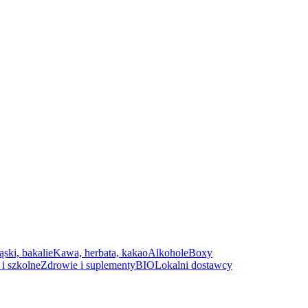
ąski, bakalie
Kawa, herbata, kakao
Alkohole
Boxy
i szkolne
Zdrowie i suplementy
BIO
Lokalni dostawcy