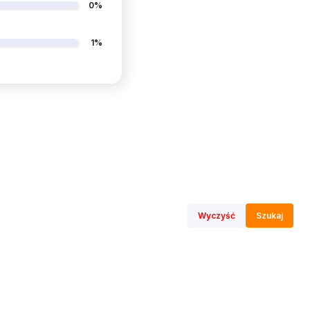
0%
1%
Wyczyść
Szukaj