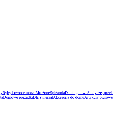
ny
Ryby i owoce morza
Mrożone
Spiżarnia
Dania gotowe
Słodycze, przek
ta
Domowe porządki
Dla zwierząt
Akcesoria do domu
Artykuły biurowe 