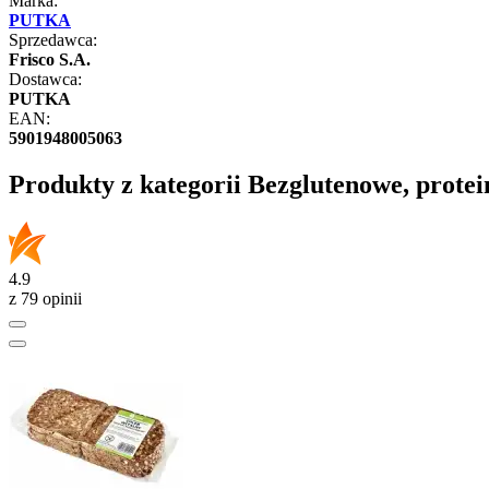
Marka:
PUTKA
Sprzedawca:
Frisco S.A.
Dostawca:
PUTKA
EAN:
5901948005063
Produkty z kategorii Bezglutenowe, protei
4.9
z 79 opinii