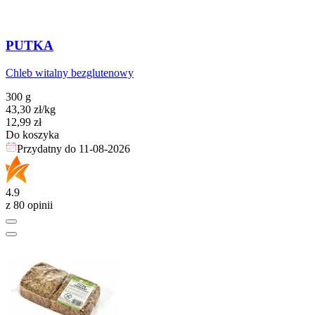
PUTKA
Chleb witalny bezglutenowy
300 g
43,30
zł
/kg
Cena
12,99
zł
Do koszyka
Przydatny do
11-08-2026
4.9
z 80 opinii