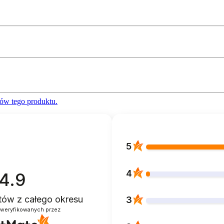
ów tego produktu.
5
4
4.9
ntów
z całego okresu
3
zweryfikowanych przez