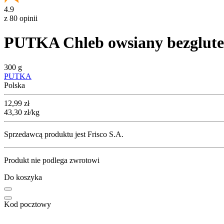
4.9
z 80 opinii
PUTKA Chleb owsiany bezglut
300 g
PUTKA
Polska
Cena
12,99
zł
43,30
zł
/kg
Sprzedawcą produktu jest Frisco S.A.
Produkt nie podlega zwrotowi
Do koszyka
Kod pocztowy