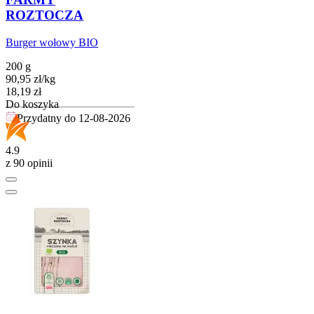
ROZTOCZA
Burger wołowy BIO
200 g
90,95
zł
/
kg
Cena
18,19
zł
Do koszyka
Przydatny do
12-08-2026
4.9
z 90 opinii