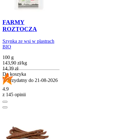
FARMY
ROZTOCZA
Szynka ze wsi w plastrach
BIO
100 g
143,90
zł
/
kg
Cena
14,39
zł
Do koszyka
Przydatny do
21-08-2026
4.9
z 145 opinii