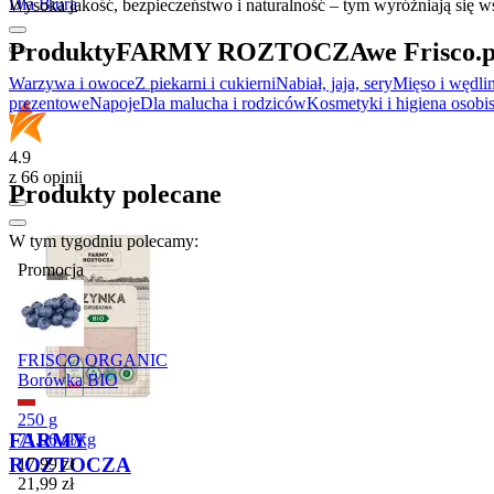
Dla Biura
Wysoka jakość, bezpieczeństwo i naturalność – tym wyróżniają się w
Produkty
FARMY ROZTOCZA
we Frisco.p
Warzywa i owoce
Z piekarni i cukierni
Nabiał, jaja, sery
Mięso i wędli
prezentowe
Napoje
Dla malucha i rodziców
Kosmetyki i higiena osobis
4.9
z 66 opinii
Produkty polecane
W tym tygodniu polecamy:
Promocja
FRISCO ORGANIC
Borówka BIO
250 g
FARMY
71,96
zł
/
kg
ROZTOCZA
Cena promocyjna
17,99
zł
21,99
zł