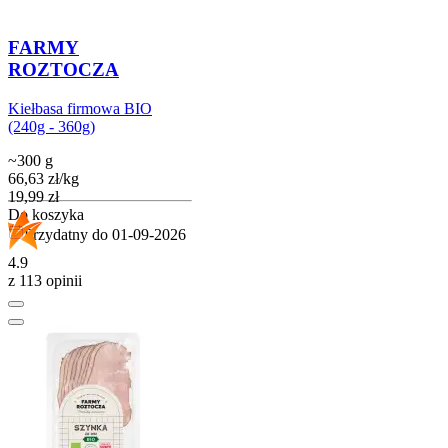
FARMY
ROZTOCZA
Kiełbasa firmowa BIO
(240g - 360g)
~300 g
66,63
zł
/
kg
Cena
19,99
zł
Do koszyka
Przydatny do
01-09-2026
4.9
z 113 opinii