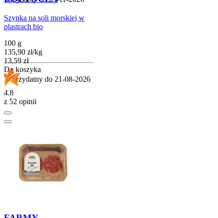
Szynka na soli morskiej w
plastrach bio
100 g
135,90
zł
/
kg
Cena
13,59
zł
Do koszyka
Przydatny do
21-08-2026
4.8
z 52 opinii
FARMY