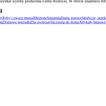
szystkie wyroby producenta Farmy Roztocza. W ofercie znajdziesz BIO
l
ny
Ryby i owoce morza
Mrożone
Spiżarnia
Dania gotowe
Słodycze, przek
ta
Domowe porządki
Dla zwierząt
Akcesoria do domu
Artykuły biurowe 