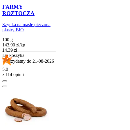
FARMY
ROZTOCZA
Szynka na maśle pieczona
plastry BIO
100 g
143,90
zł
/
kg
Cena
14,39
zł
Do koszyka
Przydatny do
21-08-2026
5.0
z 114 opinii