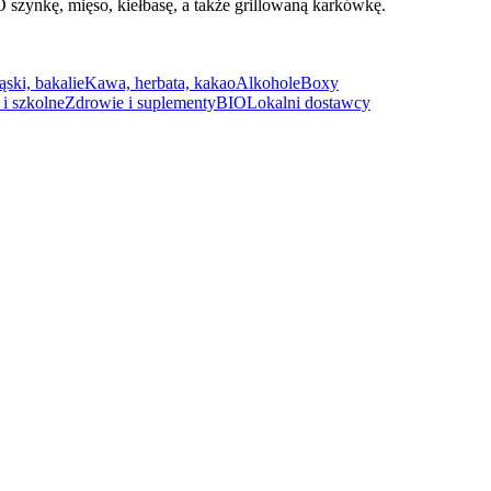
 szynkę, mięso, kiełbasę, a także grillowaną karkówkę.
ąski, bakalie
Kawa, herbata, kakao
Alkohole
Boxy
i szkolne
Zdrowie i suplementy
BIO
Lokalni dostawcy