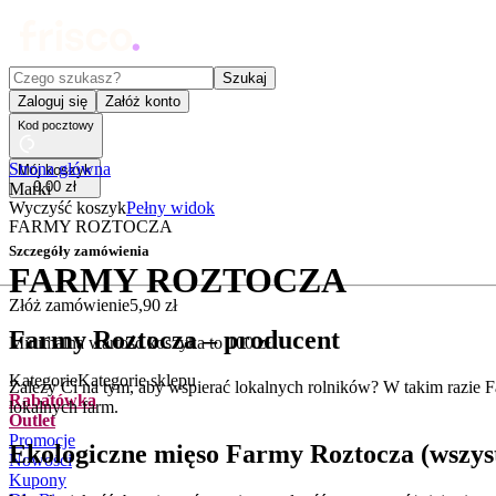
Czego szukasz?
Szukaj
Zaloguj się
Załóż konto
Kod pocztowy
Strona główna
Mój koszyk
0
,
00
zł
Marki
Wyczyść koszyk
Pełny widok
FARMY ROZTOCZA
Szczegóły zamówienia
FARMY ROZTOCZA
Złóż zamówienie
5
,
90
zł
Farmy Roztocza – producent
Minimalna wartość koszyka to
100
zł
Kategorie
Kategorie sklepu
Zależy Ci na tym, aby wspierać lokalnych rolników? W takim razie 
Rabatówka
lokalnych farm.
Outlet
Promocje
Ekologiczne mięso Farmy Roztocza (wszyst
Nowości
Kupony