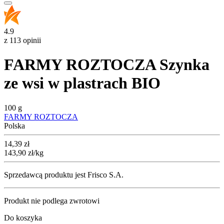
4.9
z 113 opinii
FARMY ROZTOCZA Szynka
ze wsi w plastrach BIO
100 g
FARMY ROZTOCZA
Polska
Cena
14,39
zł
143,90
zł
/kg
Sprzedawcą produktu jest Frisco S.A.
Produkt nie podlega zwrotowi
Do koszyka