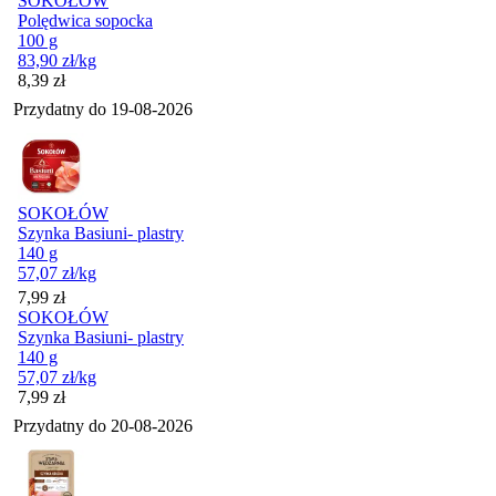
SOKOŁÓW
Polędwica sopocka
100 g
83,90
zł
/kg
Cena
8,39
zł
Przydatny do
19-08-2026
SOKOŁÓW
Szynka Basiuni- plastry
140 g
57,07
zł
/kg
Cena
7,99
zł
SOKOŁÓW
Szynka Basiuni- plastry
140 g
57,07
zł
/kg
Cena
7,99
zł
Przydatny do
20-08-2026