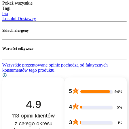
Pokaż wszystkie
Tagi
bio
Lokalni Dostawcy
Skład i alergeny
Wartości odżywcze
Wszystkie prezentowane opinie pochodzą od faktycznych
konsumentów tego produktu.
5
94%
4.9
4
5%
113
opinii klientów
3
z całego okresu
1%