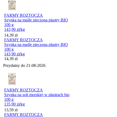
FARMY ROZTOCZA
Szynka na maśle pieczona plastry BIO
100 g
143,90
zł
/kg
Cena
14,39
zł
FARMY ROZTOCZA
Szynka na maśle pieczona plastry BIO
100 g
143,90
zł
/kg
Cena
14,39
zł
Przydatny do
21-08-2026
FARMY ROZTOCZA
Szynka na soli morskiej w plastrach bio
100 g
135,90
zł
/kg
Cena
13,59
zł
FARMY ROZTOCZA