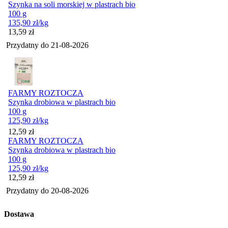
Szynka na soli morskiej w plastrach bio
100 g
135,90
zł
/kg
Cena
13,59
zł
Przydatny do
21-08-2026
FARMY ROZTOCZA
Szynka drobiowa w plastrach bio
100 g
125,90
zł
/kg
Cena
12,59
zł
FARMY ROZTOCZA
Szynka drobiowa w plastrach bio
100 g
125,90
zł
/kg
Cena
12,59
zł
Przydatny do
20-08-2026
Dostawa