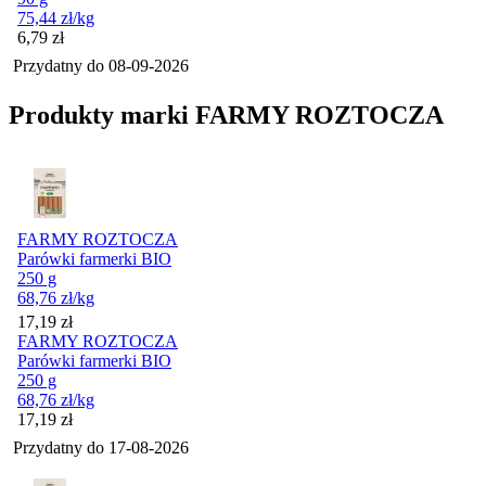
75,44
zł
/kg
Cena
6,79
zł
Przydatny do
08-09-2026
Produkty marki FARMY ROZTOCZA
FARMY ROZTOCZA
Parówki farmerki BIO
250 g
68,76
zł
/kg
Cena
17,19
zł
FARMY ROZTOCZA
Parówki farmerki BIO
250 g
68,76
zł
/kg
Cena
17,19
zł
Przydatny do
17-08-2026