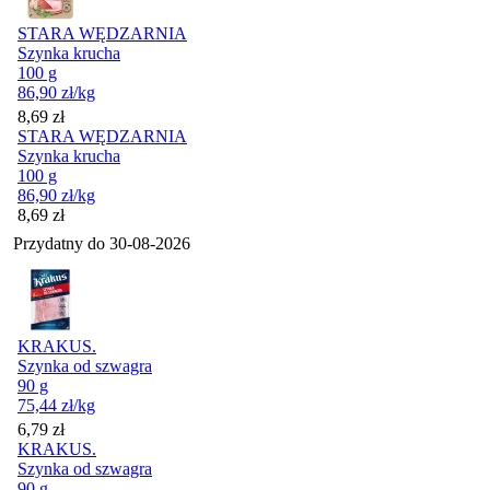
STARA WĘDZARNIA
Szynka krucha
100 g
86,90
zł
/kg
Cena
8,69
zł
STARA WĘDZARNIA
Szynka krucha
100 g
86,90
zł
/kg
Cena
8,69
zł
Przydatny do
30-08-2026
KRAKUS.
Szynka od szwagra
90 g
75,44
zł
/kg
Cena
6,79
zł
KRAKUS.
Szynka od szwagra
90 g