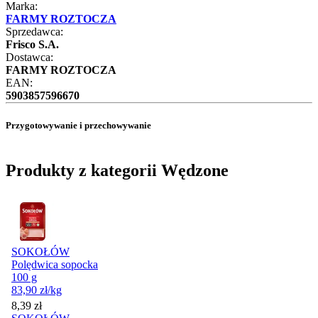
Marka:
FARMY ROZTOCZA
Sprzedawca:
Frisco S.A.
Dostawca:
FARMY ROZTOCZA
EAN:
5903857596670
Przygotowywanie i przechowywanie
Produkty z kategorii Wędzone
SOKOŁÓW
Polędwica sopocka
100 g
83,90
zł
/kg
Cena
8,39
zł