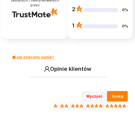
zebranych i zweryfikowanych
przez
2
0%
1
0%
Jak zbieramy opinie?
Opinie klientów
Wyczyść
Szukaj