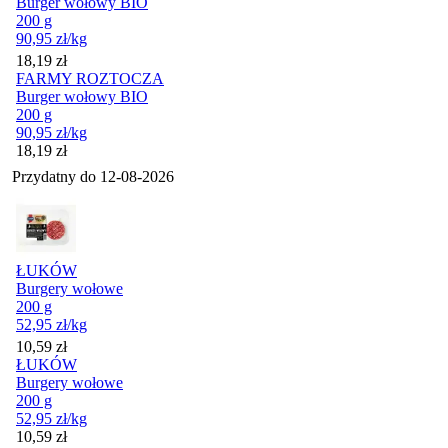
Burger wołowy BIO
200 g
90,95
zł
/kg
Cena
18,19
zł
FARMY ROZTOCZA
Burger wołowy BIO
200 g
90,95
zł
/kg
Cena
18,19
zł
Przydatny do
12-08-2026
ŁUKÓW
Burgery wołowe
200 g
52,95
zł
/kg
Cena
10,59
zł
ŁUKÓW
Burgery wołowe
200 g
52,95
zł
/kg
Cena
10,59
zł