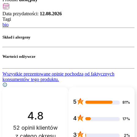
Data przydatności:
12.08.2026
Tagi
bio
Skład i alergeny
Wartości odżywcze
Wszystkie prezentowane opinie pochodzą od faktycznych
konsumentów tego produktu.
5
81%
4.8
4
17%
52
opinii klientów
3
z całego okresu
2%