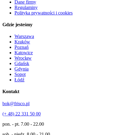
Dane firmy
Regulaminy
Polityka prywatności i cookies
Gdzie jesteśmy
Warszawa
Kraków
Poznań
Katowice
Wrocław
Gdańsk
Gdynia
Sopot
Łódź
Kontakt
bok@frisco.pl
(+ 48) 22 331 50 00
pon. - pt.
7.00 - 22.00
sob. - niedz.
8.00 - 21.00