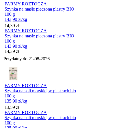
FARMY ROZTOCZA
Szynka na maśle pieczona plastry BIO
100 g
143,90
zł
/kg
Cena
14,39
zł
FARMY ROZTOCZA
Szynka na maśle pieczona plastry BIO
100 g
143,90
zł
/kg
Cena
14,39
zł
Przydatny do
21-08-2026
FARMY ROZTOCZA
Szynka na soli morskiej w plastrach bio
100 g
135,90
zł
/kg
Cena
13,59
zł
FARMY ROZTOCZA
Szynka na soli morskiej w plastrach bio
100 g
135,90
zł
/kg