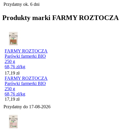
Przydatny ok. 6 dni
Produkty marki FARMY ROZTOCZA
FARMY ROZTOCZA
Parówki farmerki BIO
250 g
68,76
zł
/kg
Cena
17,19
zł
FARMY ROZTOCZA
Parówki farmerki BIO
250 g
68,76
zł
/kg
Cena
17,19
zł
Przydatny do
17-08-2026