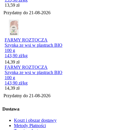
Cena
13,59
zł
Przydatny do
21-08-2026
FARMY ROZTOCZA
Szynka ze wsi w plastrach BIO
100 g
143,90
zł
/kg
Cena
14,39
zł
FARMY ROZTOCZA
Szynka ze wsi w plastrach BIO
100 g
143,90
zł
/kg
Cena
14,39
zł
Przydatny do
21-08-2026
Dostawa
Koszt i obszar dostawy
Metody Płatności