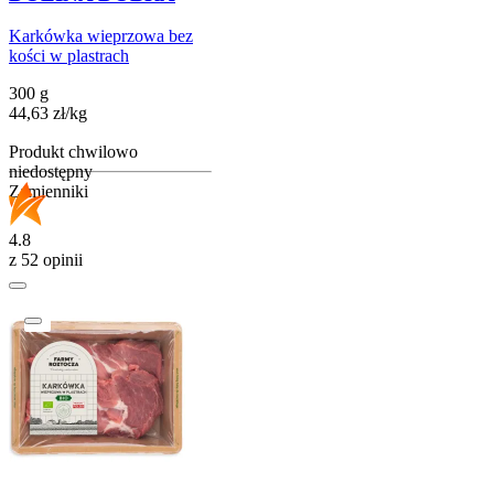
Karkówka wieprzowa bez
kości w plastrach
300 g
44,63
zł
/
kg
Produkt chwilowo
niedostępny
Zamienniki
4.8
z 52 opinii