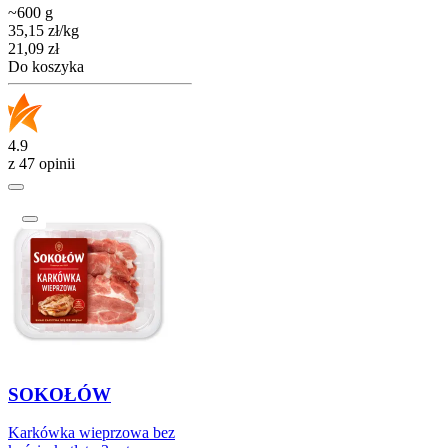
~600 g
35,15
zł
/
kg
Cena
21,09
zł
Do koszyka
4.9
z 47 opinii
SOKOŁÓW
Karkówka wieprzowa bez