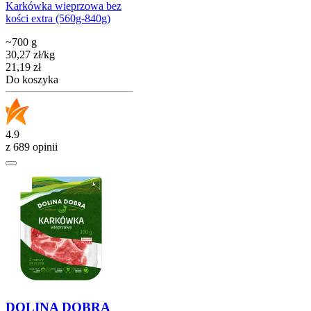
Karkówka wieprzowa bez
kości extra (560g-840g)
~700 g
30,27
zł
/
kg
Cena
21,19
zł
Do koszyka
4.9
z 689 opinii
DOLINA DOBRA