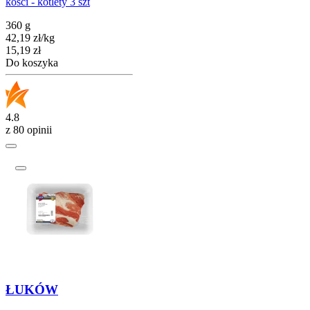
kości - kotlety 3 szt
360 g
42,19
zł
/
kg
Cena
15,19
zł
Do koszyka
4.8
z 80 opinii
ŁUKÓW