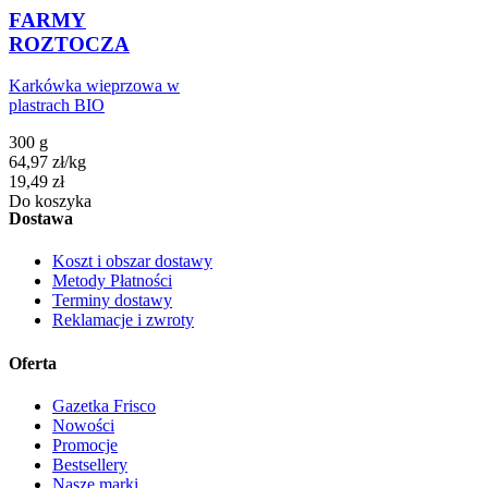
FARMY
ROZTOCZA
Karkówka wieprzowa w
plastrach BIO
300 g
64,97
zł
/
kg
Cena
19,49
zł
Do koszyka
Dostawa
Koszt i obszar dostawy
Metody Płatności
Terminy dostawy
Reklamacje i zwroty
Oferta
Gazetka Frisco
Nowości
Promocje
Bestsellery
Nasze marki