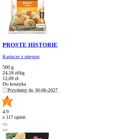
PROSTE HISTORIE
Kartacze z mięsem
500 g
24,18
zł
/
kg
Cena
12,09
zł
Do koszyka
Przydatny do
30-06-2027
4.9
z 117 opinii