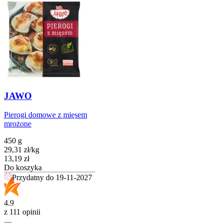
JAWO
Pierogi domowe z mięsem
mrożone
450 g
29,31
zł
/
kg
Cena
13,19
zł
Do koszyka
Przydatny do
19-11-2027
4.9
z 111 opinii