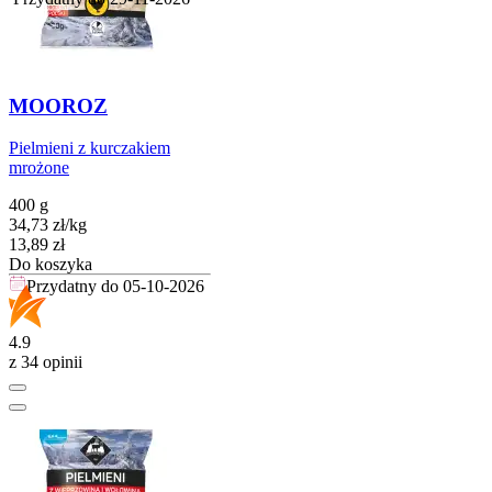
MOOROZ
Pielmieni z kurczakiem
mrożone
400 g
34,73
zł
/
kg
Cena
13,89
zł
Do koszyka
Przydatny do
05-10-2026
4.9
z 34 opinii