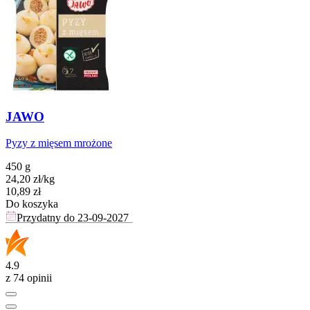
JAWO
Pyzy z mięsem mrożone
450 g
24,20
zł
/
kg
Cena
10,89
zł
Do koszyka
Przydatny do
23-09-2027
4.9
z 74 opinii