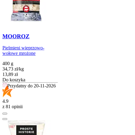
MOOROZ
Pielmieni wieprzowo-
wołowe mrożone
400 g
34,73
zł
/
kg
Cena
13,89
zł
Do koszyka
Przydatny do
20-11-2026
4.9
z 81 opinii