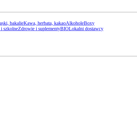
ąski, bakalie
Kawa, herbata, kakao
Alkohole
Boxy
i szkolne
Zdrowie i suplementy
BIO
Lokalni dostawcy