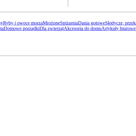
ny
Ryby i owoce morza
Mrożone
Spiżarnia
Dania gotowe
Słodycze, przek
ta
Domowe porządki
Dla zwierząt
Akcesoria do domu
Artykuły biurowe 