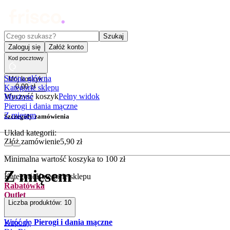
Czego szukasz?
Szukaj
Zaloguj się
Załóż konto
Kod pocztowy
Strona główna
Mój koszyk
0
,
00
zł
Kategorie sklepu
Wyczyść koszyk
Pełny widok
Mrożone
Pierogi i dania mączne
Z mięsem
Szczegóły zamówienia
Układ kategorii:
Złóż zamówienie
5
,
90
zł
Minimalna wartość koszyka to
100
zł
Z mięsem
Kategorie
Kategorie sklepu
Rabatówka
Outlet
Liczba produktów:
10
Promocje
Nowości
Wróć do
Pierogi i dania mączne
Kupony