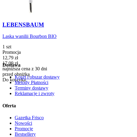
LEBENSBAUM
Laska wanilii Bourbon BIO
1 szt
Promocja
Cena promocyjna
12,79
zł
17,09
zł
Dostawa
najniższa cena z 30 dni
przed obniżką
Koszt i obszar dostawy
Do koszyka
Metody Płatności
Terminy dostawy
Reklamacje i zwroty
Oferta
Gazetka Frisco
Nowości
Promocje
Bestsellery