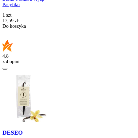
Pacyfiku
1 szt
Cena
17,59
zł
Do koszyka
4.8
z 4 opinii
DESEO