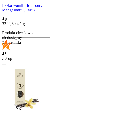
Laska wanilli Bourbon z
Madgaskaru (1 szt.)
4 g
3222,50
zł
/
kg
Produkt chwilowo
niedostępny
Zamienniki
4.9
z 7 opinii