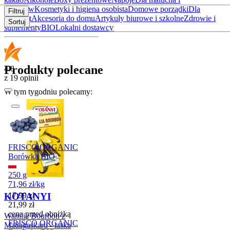
rodziców
Kosmetyki i higiena osobista
Domowe porządki
Dla
Filtruj
zwierząt
Akcesoria do domu
Artykuły biurowe i szkolne
Zdrowie i
Sortuj
suplementy
BIO
Lokalni dostawcy
Produkty polecane
4.8
z 19 opinii
W tym tygodniu polecamy:
Promocja
FRISCO ORGANIC
Borówka BIO
250 g
71,96
zł
/
kg
Cena promocyjna
KOTANYI
17,99
zł
21,99
zł
cena przed obniżką
Wanilia Bourbon z
FRISCO ORGANIC
Madagaskaru - laska