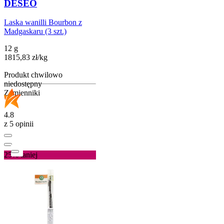
DESEO
Laska wanilli Bourbon z
Madgaskaru (3 szt.)
12 g
1815,83
zł
/
kg
Produkt chwilowo
niedostępny
Zamienniki
4.8
z 5 opinii
25%
taniej