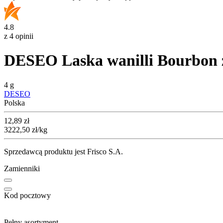
4.8
z 4 opinii
DESEO Laska wanilli Bourbon z
4 g
DESEO
Polska
Cena
12,89
zł
3222,50
zł
/kg
Sprzedawcą produktu jest Frisco S.A.
Zamienniki
Kod pocztowy
Pełny asortyment