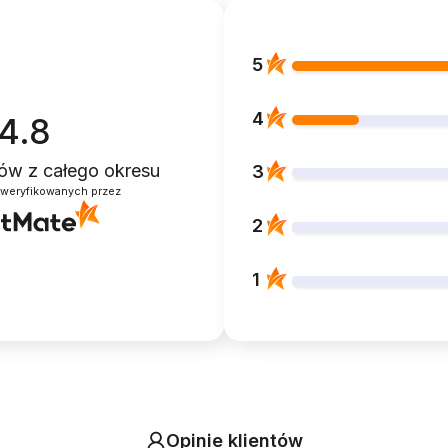
5
4
4.8
ntów
z całego okresu
3
zweryfikowanych przez
2
1
Opinie klientów