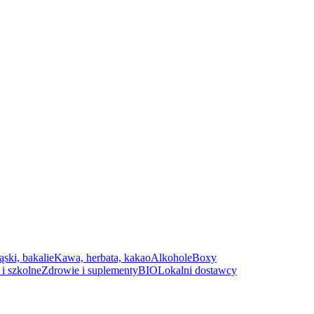
ąski, bakalie
Kawa, herbata, kakao
Alkohole
Boxy
i szkolne
Zdrowie i suplementy
BIO
Lokalni dostawcy