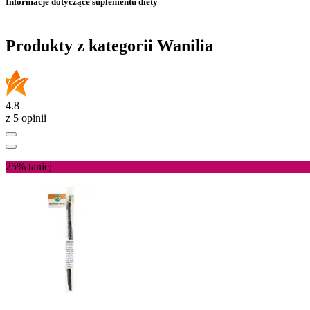
Informacje dotyczące suplementu diety
Produkty z kategorii Wanilia
4.8
z 5 opinii
25%
taniej