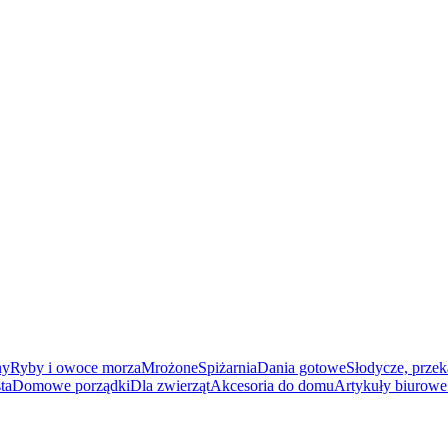
ny
Ryby i owoce morza
Mrożone
Spiżarnia
Dania gotowe
Słodycze, przek
ta
Domowe porządki
Dla zwierząt
Akcesoria do domu
Artykuły biurowe 