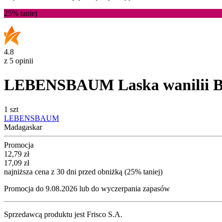
25%
taniej
4.8
z 5 opinii
LEBENSBAUM Laska wanilii B
1 szt
LEBENSBAUM
Madagaskar
Promocja
Cena promocyjna
12,79
zł
17,09
zł
najniższa cena z 30 dni przed obniżką (25% taniej)
Promocja do 9.08.2026 lub do wyczerpania zapasów
Sprzedawcą produktu jest Frisco S.A.