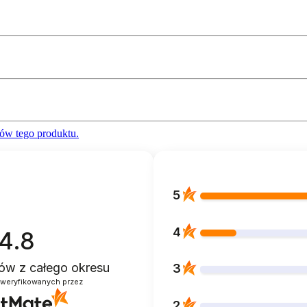
ów tego produktu.
5
4
4.8
ntów
z całego okresu
3
zweryfikowanych przez
2