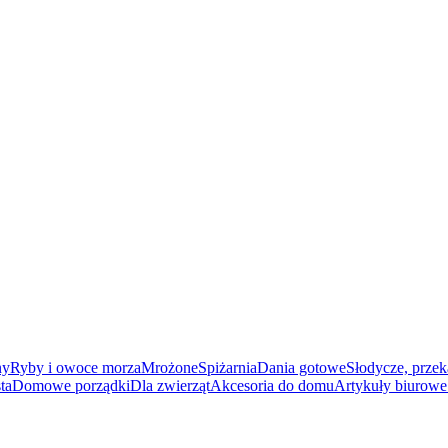
ny
Ryby i owoce morza
Mrożone
Spiżarnia
Dania gotowe
Słodycze, przek
ta
Domowe porządki
Dla zwierząt
Akcesoria do domu
Artykuły biurowe 