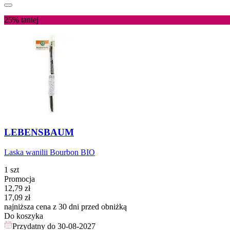
25%
taniej
LEBENSBAUM
Laska wanilii Bourbon BIO
1 szt
Promocja
Cena promocyjna
12,79
zł
17,09
zł
najniższa cena z 30 dni przed obniżką
Do koszyka
Przydatny do
30-08-2027