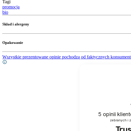
Tagi
promocja
bio
Skład i alergeny
Opakowanie
Wszystkie prezentowane opinie pochodzą od faktycznych konsument
5
opinii klie
zebranych i 