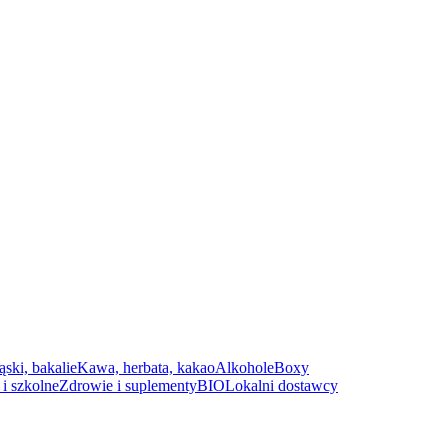
ąski, bakalie
Kawa, herbata, kakao
Alkohole
Boxy
i szkolne
Zdrowie i suplementy
BIO
Lokalni dostawcy