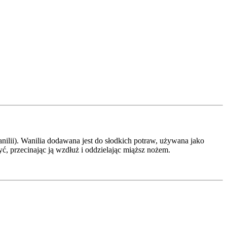
anilii). Wanilia dodawana jest do słodkich potraw, używana jako
, przecinając ją wzdłuż i oddzielając miąższ nożem.