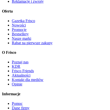
Reklamacje i zwroty
Oferta
Gazetka Frisco
Nowości
Promocje
Bestsellery
Nasze marki
Rabat na pierwsze zakupy
O Frisco
Poznaj nas
KDR
Frisco Friends
Aktualności
Kontakt dla mediów
Opinie
Informacje
Pomoc
Dane firmy