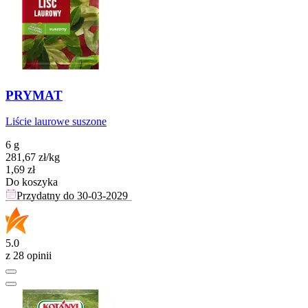
PRYMAT
Liście laurowe suszone
6 g
281,67
zł
/
kg
Cena
1,69
zł
Do koszyka
Przydatny do
30-03-2029
5.0
z 28 opinii