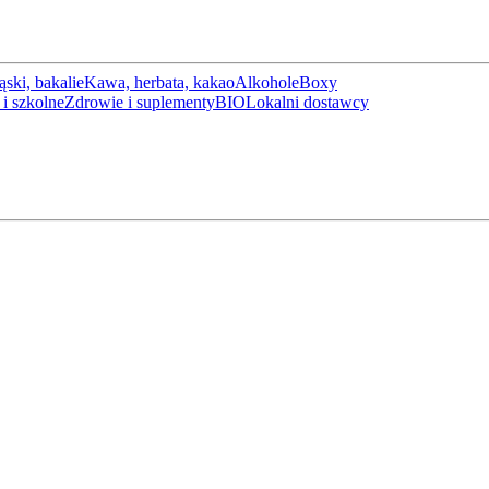
ąski, bakalie
Kawa, herbata, kakao
Alkohole
Boxy
i szkolne
Zdrowie i suplementy
BIO
Lokalni dostawcy