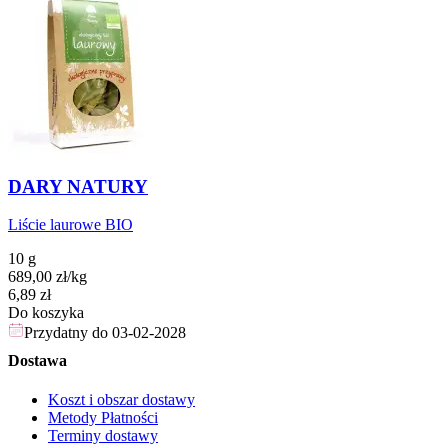
DARY NATURY
Liście laurowe BIO
10 g
689,00
zł
/
kg
Cena
6,89
zł
Do koszyka
Przydatny do
03-02-2028
Dostawa
Koszt i obszar dostawy
Metody Płatności
Terminy dostawy