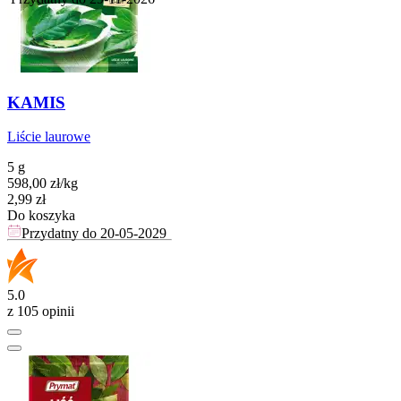
KAMIS
Liście laurowe
5 g
598,00
zł
/
kg
Cena
2,99
zł
Do koszyka
Przydatny do
20-05-2029
5.0
z 105 opinii