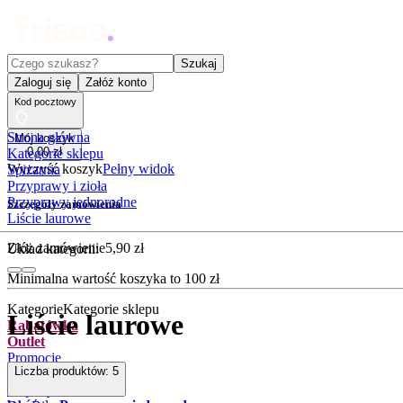
Czego szukasz?
Szukaj
Zaloguj się
Załóż konto
Kod pocztowy
Strona główna
Mój koszyk
0
,
00
zł
Kategorie sklepu
Wyczyść koszyk
Pełny widok
Spiżarnia
Przyprawy i zioła
Przyprawy jednorodne
Szczegóły zamówienia
Liście laurowe
Złóż zamówienie
5
,
90
zł
Układ kategorii:
Minimalna wartość koszyka to
100
zł
Kategorie
Kategorie sklepu
Liście laurowe
Rabatówka
Outlet
Promocje
Liczba produktów:
5
Nowości
Kupony