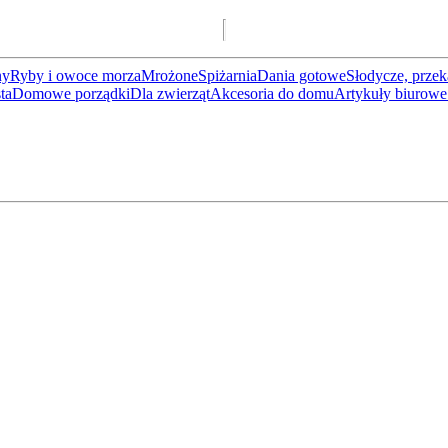
ny
Ryby i owoce morza
Mrożone
Spiżarnia
Dania gotowe
Słodycze, przek
ta
Domowe porządki
Dla zwierząt
Akcesoria do domu
Artykuły biurowe 