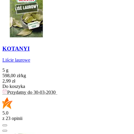
KOTANYI
Liście laurowe
5 g
598,00
zł
/
kg
Cena
2,99
zł
Do koszyka
Przydatny do
30-03-2030
5.0
z 23 opinii