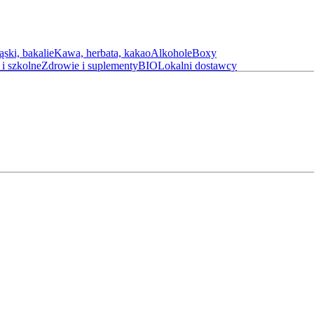
ąski, bakalie
Kawa, herbata, kakao
Alkohole
Boxy
i szkolne
Zdrowie i suplementy
BIO
Lokalni dostawcy