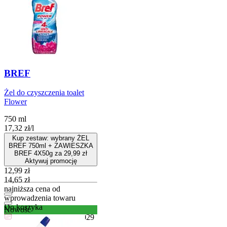
BREF
Żel do czyszczenia toalet
Flower
750 ml
17,32
zł
/
l
Kup zestaw: wybrany ŻEL
BREF 750ml + ZAWIESZKA
BREF 4X50g za 29,99 zł
Aktywuj promocję
Cena promocyjna
12,99
zł
14,65
zł
najniższa cena od
wprowadzenia towaru
Do koszyka
Nowość
Przydatny do
06-07-2029