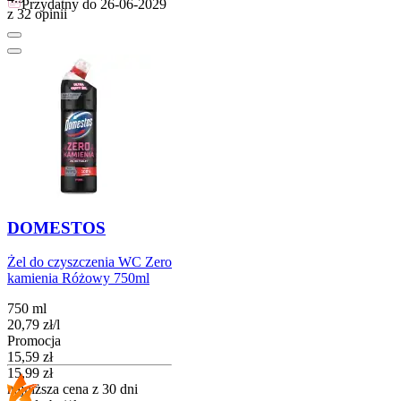
Przydatny do
26-06-2029
z 32 opinii
DOMESTOS
Żel do czyszczenia WC Zero
kamienia Różowy 750ml
750 ml
20,79
zł
/
l
Promocja
Cena promocyjna
15,59
zł
15,99
zł
najniższa cena z 30 dni