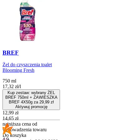
BREF
Żel do czyszczenia toalet
Blooming Fresh
750 ml
17,32
zł
/
l
Kup zestaw: wybrany ŻEL
BREF 750ml + ZAWIESZKA
BREF 4X50g za 29,99 zł
Aktywuj promocję
Cena promocyjna
12,99
zł
14,65
zł
najniższa cena od
wprowadzenia towaru
Do koszyka
4.9