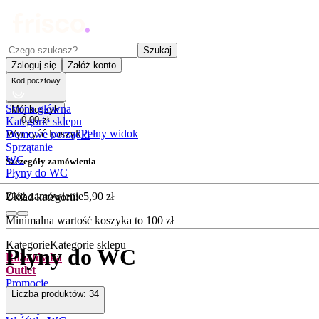
Czego szukasz?
Szukaj
Zaloguj się
Załóż konto
Kod pocztowy
Strona główna
Mój koszyk
0
,
00
zł
Kategorie sklepu
Wyczyść koszyk
Pełny widok
Domowe porządki
Sprzątanie
WC
Szczegóły zamówienia
Płyny do WC
Złóż zamówienie
5
,
90
zł
Układ kategorii:
Minimalna wartość koszyka to
100
zł
Kategorie
Kategorie sklepu
Płyny do WC
Rabatówka
Outlet
Promocje
Liczba produktów:
34
Nowości
Kupony