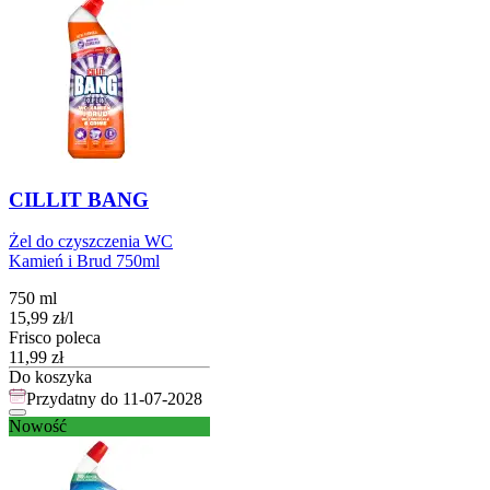
CILLIT BANG
Żel do czyszczenia WC
Kamień i Brud 750ml
750 ml
15,99
zł
/
l
Frisco poleca
Cena
11,99
zł
Do koszyka
Przydatny do
11-07-2028
Nowość