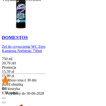
DOMESTOS
Żel do czyszczenia WC Zero
Kamienia Niebieski 750ml
750 ml
20,79
zł
/
l
Promocja
Cena promocyjna
15,59
zł
15,99
zł
najniższa cena z 30 dni
przed obniżką
4.9
Do koszyka
z 33 opinii
Przydatny do
30-06-2028