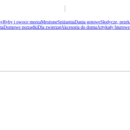
ny
Ryby i owoce morza
Mrożone
Spiżarnia
Dania gotowe
Słodycze, przek
ta
Domowe porządki
Dla zwierząt
Akcesoria do domu
Artykuły biurowe 