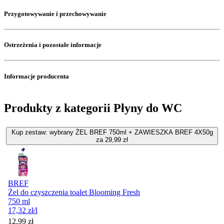
Przygotowywanie i przechowywanie
Ostrzeżenia i pozostałe informacje
Informacje producenta
Produkty z kategorii Płyny do WC
Kup zestaw: wybrany ŻEL BREF 750ml + ZAWIESZKA BREF 4X50g
za 29,99 zł
BREF
Żel do czyszczenia toalet Blooming Fresh
750 ml
17,32
zł
/l
Cena promocyjna
12,99
zł