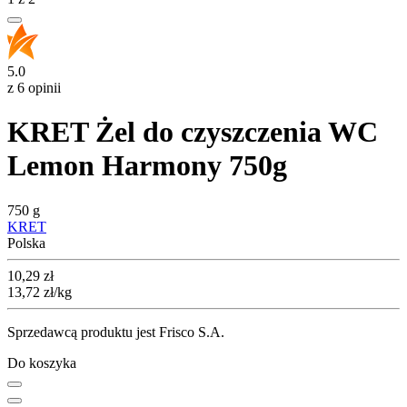
5.0
z 6 opinii
KRET Żel do czyszczenia WC
Lemon Harmony 750g
750 g
KRET
Polska
Cena
10,29
zł
13,72
zł
/kg
Sprzedawcą produktu jest Frisco S.A.
Do koszyka