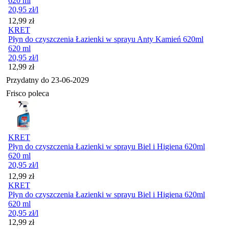
620 ml
20,95
zł
/l
Cena
12,99
zł
KRET
Płyn do czyszczenia Łazienki w sprayu Anty Kamień 620ml
620 ml
20,95
zł
/l
Cena
12,99
zł
Przydatny do
23-06-2029
Frisco poleca
KRET
Płyn do czyszczenia Łazienki w sprayu Biel i Higiena 620ml
620 ml
20,95
zł
/l
Cena
12,99
zł
KRET
Płyn do czyszczenia Łazienki w sprayu Biel i Higiena 620ml
620 ml
20,95
zł
/l
Cena
12,99
zł