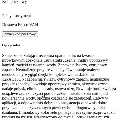
Kod pocztowy
Pełny asortyment
Dostawa Frisco VAN
Zmień kod pocztowy
Opis produktu
Skutecznie działająca receptura oparta m. in. na kwasie
mrówkowym doskonale usuwa zabrudzenia, trudny uporczywy
kamień, zacieki w twardej wody. Zapewnia świeży, cytrynowy
zapach. Neutralizuje przykre zapachy. Gwarantuje toalecie
nieskazitelny wygląd dzięki kompleksowemu działaniu
12xACTION: zapewnia świeży, cytrynowy zapach, neutralizuje
przykre zapachy, likwiduje uporczywy kamień, aktywnie czyści,
nadaje połysk, eliminuje osady, usuwa rdzę, likwiduje brud, zwalcza
uciążliwe zacieki, czyści pod obrzeżem muszli, działa nad i pod
powierzchnią wody, opóźnia osadzanie się zabrudzeń. Łatwy w
aplikacji, a odpowiednio dobrana konsystencja zapewnia dobre
przyleganie do czyszczonych powierzchni i długotrwały efekt
działania. Limonkowy kolor żelu pomaga precyzyjnie rozprowadzić
produkt na muszli. Przeznaczony do mycia i odświeżenia muszli