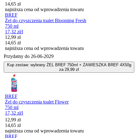
14,65
zł
najniższa cena od wprowadzenia towaru
BREF
Żel do czyszczenia toalet Blooming Fresh
750 ml
17,32
zł
/l
Cena promocyjna
12,99
zł
14,65
zł
najniższa cena od wprowadzenia towaru
Przydatny do
26-06-2029
Kup zestaw: wybrany ŻEL BREF 750ml + ZAWIESZKA BREF 4X50g
za 29,99 zł
BREF
Żel do czyszczenia toalet Flower
750 ml
17,32
zł
/l
Cena promocyjna
12,99
zł
14,65
zł
najniższa cena od wprowadzenia towaru
BREF