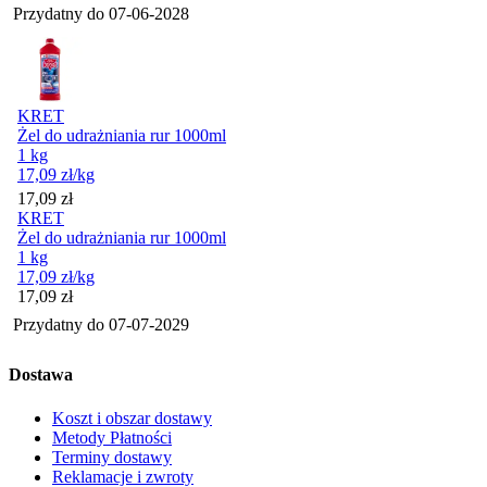
Przydatny do
07-06-2028
KRET
Żel do udrażniania rur 1000ml
1 kg
17,09
zł
/kg
Cena
17,09
zł
KRET
Żel do udrażniania rur 1000ml
1 kg
17,09
zł
/kg
Cena
17,09
zł
Przydatny do
07-07-2029
Dostawa
Koszt i obszar dostawy
Metody Płatności
Terminy dostawy
Reklamacje i zwroty