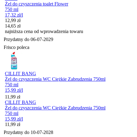
Żel do czyszczenia toalet Flower
750 ml
17,32
zł
/l
Cena promocyjna
12,99
zł
14,65
zł
najniższa cena od wprowadzenia towaru
Przydatny do
06-07-2029
Frisco poleca
CILLIT BANG
Żel do czyszczenia WC Ciężkie Zabrudzenia 750ml
750 ml
15,99
zł
/l
Cena
11,99
zł
CILLIT BANG
Żel do czyszczenia WC Ciężkie Zabrudzenia 750ml
750 ml
15,99
zł
/l
Cena
11,99
zł
Przydatny do
10-07-2028