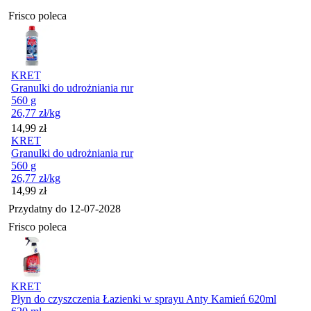
Frisco poleca
KRET
Granulki do udrożniania rur
560 g
26,77
zł
/kg
Cena
14,99
zł
KRET
Granulki do udrożniania rur
560 g
26,77
zł
/kg
Cena
14,99
zł
Przydatny do
12-07-2028
Frisco poleca
KRET
Płyn do czyszczenia Łazienki w sprayu Anty Kamień 620ml