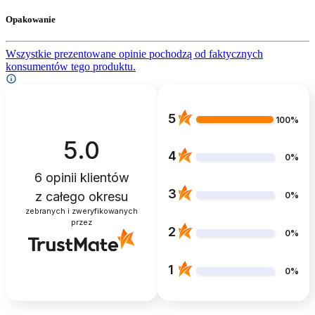
Opakowanie
Wszystkie prezentowane opinie pochodzą od faktycznych
konsumentów tego produktu.
5
100%
5.0
4
0%
6
opinii klientów
3
z całego okresu
0%
zebranych i zweryfikowanych
przez
2
0%
1
0%