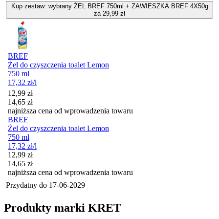
Kup zestaw: wybrany ŻEL BREF 750ml + ZAWIESZKA BREF 4X50g
za 29,99 zł
BREF
Żel do czyszczenia toalet Lemon
750 ml
17,32
zł
/l
Cena promocyjna
12,99
zł
14,65
zł
najniższa cena od wprowadzenia towaru
BREF
Żel do czyszczenia toalet Lemon
750 ml
17,32
zł
/l
Cena promocyjna
12,99
zł
14,65
zł
najniższa cena od wprowadzenia towaru
Przydatny do
17-06-2029
Produkty marki KRET