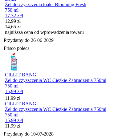
Żel do czyszczenia toalet Blooming Fresh
750 ml
17,32
zł
/l
Cena promocyjna
12,99
zł
14,65
zł
najniższa cena od wprowadzenia towaru
Przydatny do
26-06-2029
Frisco poleca
CILLIT BANG
Żel do czyszczenia WC Ciężkie Zabrudzenia 750ml
750 ml
15,99
zł
/l
Cena
11,99
zł
CILLIT BANG
Żel do czyszczenia WC Ciężkie Zabrudzenia 750ml
750 ml
15,99
zł
/l
Cena
11,99
zł
Przydatny do
10-07-2028