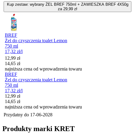
Kup zestaw: wybrany ŻEL BREF 750ml + ZAWIESZKA BREF 4X50g
za 29,99 zł
BREF
Żel do czyszczenia toalet Lemon
750 ml
17,32
zł
/l
Cena promocyjna
12,99
zł
14,65
zł
najniższa cena od wprowadzenia towaru
BREF
Żel do czyszczenia toalet Lemon
750 ml
17,32
zł
/l
Cena promocyjna
12,99
zł
14,65
zł
najniższa cena od wprowadzenia towaru
Przydatny do
17-06-2028
Produkty marki KRET