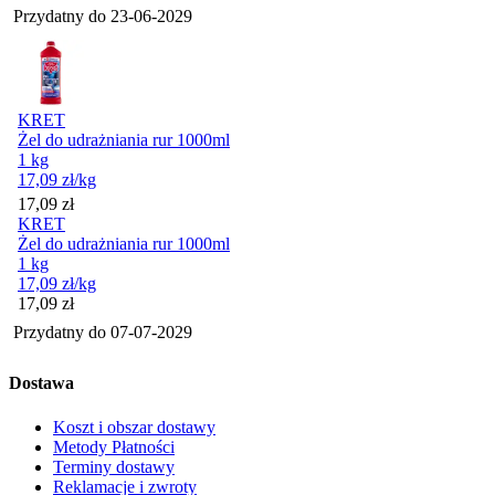
Przydatny do
23-06-2029
KRET
Żel do udrażniania rur 1000ml
1 kg
17,09
zł
/kg
Cena
17,09
zł
KRET
Żel do udrażniania rur 1000ml
1 kg
17,09
zł
/kg
Cena
17,09
zł
Przydatny do
07-07-2029
Dostawa
Koszt i obszar dostawy
Metody Płatności
Terminy dostawy
Reklamacje i zwroty