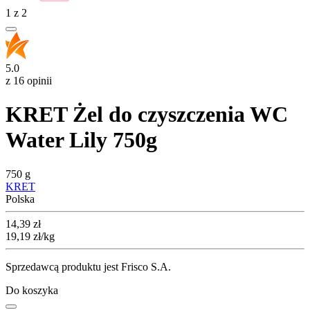
1
z
2
5.0
z 16 opinii
KRET Żel do czyszczenia WC
Water Lily 750g
750 g
KRET
Polska
Cena
14,39
zł
19,19
zł
/kg
Sprzedawcą produktu jest Frisco S.A.
Do koszyka