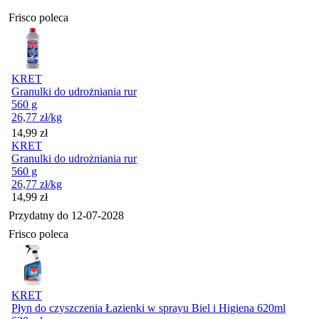
Frisco poleca
KRET
Granulki do udrożniania rur
560 g
26,77
zł
/kg
Cena
14,99
zł
KRET
Granulki do udrożniania rur
560 g
26,77
zł
/kg
Cena
14,99
zł
Przydatny do
12-07-2028
Frisco poleca
KRET
Płyn do czyszczenia Łazienki w sprayu Biel i Higiena 620ml