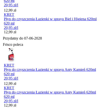
620 ml
20,95
zł
/l
Cena
12,99
zł
KRET
Płyn do czyszczenia Łazienki w sprayu Biel i Higiena 620ml
620 ml
20,95
zł
/l
Cena
12,99
zł
Przydatny do
07-06-2028
Frisco poleca
KRET
Płyn do czyszczenia Łazienki w sprayu Anty Kamień 620ml
620 ml
20,95
zł
/l
Cena
12,99
zł
KRET
Płyn do czyszczenia Łazienki w sprayu Anty Kamień 620ml
620 ml
20,95
zł
/l
Cena
12,99
zł