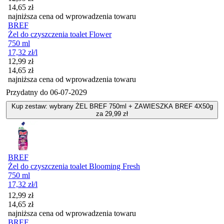
14,65
zł
najniższa cena od wprowadzenia towaru
BREF
Żel do czyszczenia toalet Flower
750 ml
17,32
zł
/l
Cena promocyjna
12,99
zł
14,65
zł
najniższa cena od wprowadzenia towaru
Przydatny do
06-07-2029
Kup zestaw: wybrany ŻEL BREF 750ml + ZAWIESZKA BREF 4X50g
za 29,99 zł
BREF
Żel do czyszczenia toalet Blooming Fresh
750 ml
17,32
zł
/l
Cena promocyjna
12,99
zł
14,65
zł
najniższa cena od wprowadzenia towaru
BREF