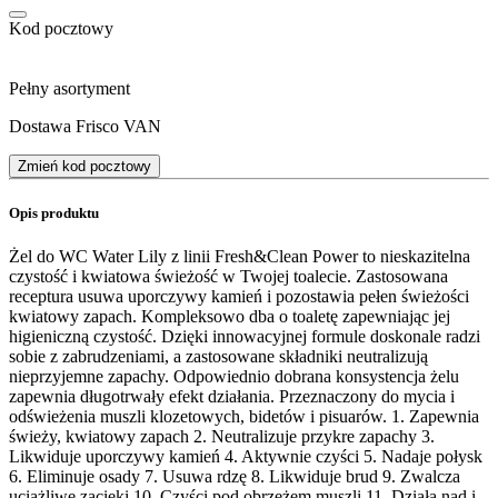
Kod pocztowy
Pełny asortyment
Dostawa Frisco VAN
Zmień kod pocztowy
Opis produktu
Żel do WC Water Lily z linii Fresh&Clean Power to nieskazitelna
czystość i kwiatowa świeżość w Twojej toalecie. Zastosowana
receptura usuwa uporczywy kamień i pozostawia pełen świeżości
kwiatowy zapach. Kompleksowo dba o toaletę zapewniając jej
higieniczną czystość. Dzięki innowacyjnej formule doskonale radzi
sobie z zabrudzeniami, a zastosowane składniki neutralizują
nieprzyjemne zapachy. Odpowiednio dobrana konsystencja żelu
zapewnia długotrwały efekt działania. Przeznaczony do mycia i
odświeżenia muszli klozetowych, bidetów i pisuarów. 1. Zapewnia
świeży, kwiatowy zapach 2. Neutralizuje przykre zapachy 3.
Likwiduje uporczywy kamień 4. Aktywnie czyści 5. Nadaje połysk
6. Eliminuje osady 7. Usuwa rdzę 8. Likwiduje brud 9. Zwalcza
uciążliwe zacieki 10. Czyści pod obrzeżem muszli 11. Działa nad i