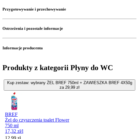
Przygotowywanie i przechowywanie
Ostrzeżenia i pozostałe informacje
Informacje producenta
Produkty z kategorii Płyny do WC
Kup zestaw: wybrany ŻEL BREF 750ml + ZAWIESZKA BREF 4X50g
za 29,99 zł
BREF
Żel do czyszczenia toalet Flower
750 ml
17,32
zł
/l
Cena promocyjna
12,99
zł