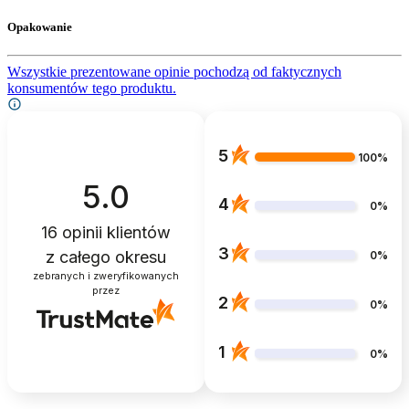
Opakowanie
Wszystkie prezentowane opinie pochodzą od faktycznych
konsumentów tego produktu.
5
100%
5.0
4
0%
16
opinii klientów
3
z całego okresu
0%
zebranych i zweryfikowanych
przez
2
0%
1
0%