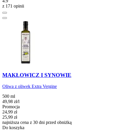
4.9
z 171 opinii
MAKŁOWICZ I SYNOWIE
Oliwa z oliwek Extra Vergine
500 ml
49,98
zł
/l
Promocja
Cena promocyjna
24,99
zł
25,99
zł
najniższa cena z 30 dni przed obniżką
Do koszyka