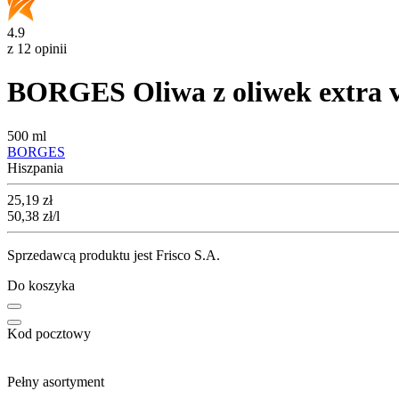
4.9
z 12 opinii
BORGES Oliwa z oliwek extra v
500 ml
BORGES
Hiszpania
Cena
25,19
zł
50,38
zł
/l
Sprzedawcą produktu jest Frisco S.A.
Do koszyka
Kod pocztowy
Pełny asortyment