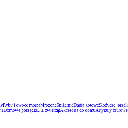
ny
Ryby i owoce morza
Mrożone
Spiżarnia
Dania gotowe
Słodycze, przek
ta
Domowe porządki
Dla zwierząt
Akcesoria do domu
Artykuły biurowe 