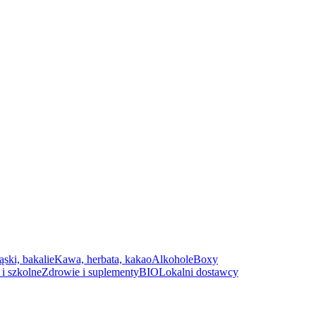
ąski, bakalie
Kawa, herbata, kakao
Alkohole
Boxy
i szkolne
Zdrowie i suplementy
BIO
Lokalni dostawcy