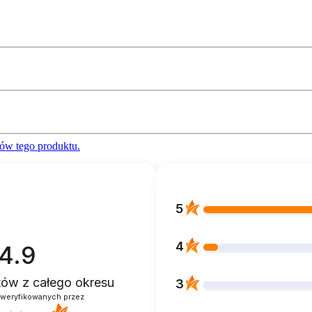
ów tego produktu.
5
4
4.9
ntów
z całego okresu
3
zweryfikowanych przez