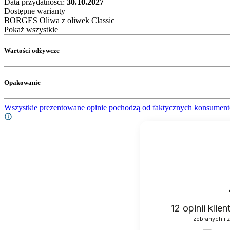
Data przydatności:
30.10.2027
Dostępne warianty
BORGES Oliwa z oliwek Classic
Pokaż wszystkie
Wartości odżywcze
Opakowanie
Wszystkie prezentowane opinie pochodzą od faktycznych konsument
12
opinii klie
zebranych i 