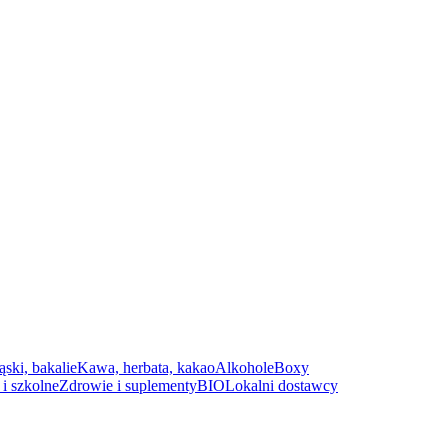
ąski, bakalie
Kawa, herbata, kakao
Alkohole
Boxy
i szkolne
Zdrowie i suplementy
BIO
Lokalni dostawcy