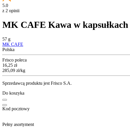
5.0
z 2 opinii
MK CAFE Kawa w kapsułkach 
57 g
MK CAFE
Polska
Frisco poleca
Cena
16,25
zł
285,09
zł
/kg
Sprzedawcą produktu jest Frisco S.A.
Do koszyka
Kod pocztowy
Pełny asortyment