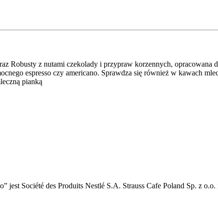
az Robusty z nutami czekolady i przypraw korzennych, opracowana dla
ocnego espresso czy americano. Sprawdza się również w kawach mleczn
leczną pianką
st Société des Produits Nestlé S.A. Strauss Cafe Poland Sp. z o.o. ni