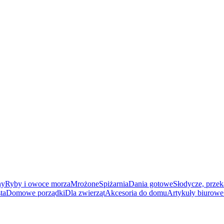
ny
Ryby i owoce morza
Mrożone
Spiżarnia
Dania gotowe
Słodycze, przek
ta
Domowe porządki
Dla zwierząt
Akcesoria do domu
Artykuły biurowe 