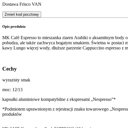
Dostawa Frisco VAN
Zmień kod pocztowy
Opis produktu
MK Café Espresso to mieszanka ziaren Arabiki o aksamitnym body or
pobudza, ale także zachwyca bogatym smakiem. Świetna w postaci m
kawy Lungo więcej wody, dłuższe parzenie Cappuccino espresso z m
Cechy
wyrazisty smak
moc: 12/13
kapsułki aluminiowe kompatybilne z ekspresami „Nespresso”*
*Podmiotem uprawnionym z rejestracji znaku towarowego „Nespresso” je
produktów