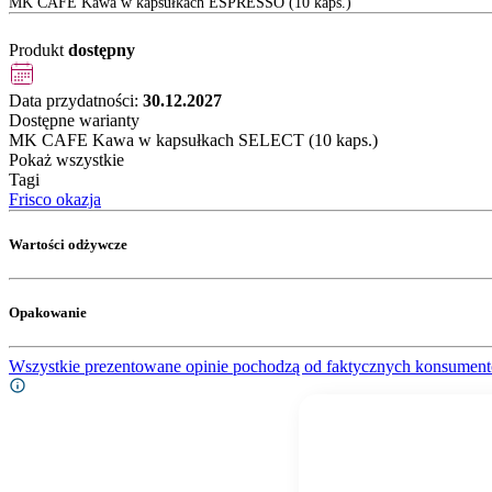
MK CAFE Kawa w kapsułkach ESPRESSO (10 kaps.)
Produkt
dostępny
Data przydatności:
30.12.2027
Dostępne warianty
MK CAFE Kawa w kapsułkach SELECT (10 kaps.)
Pokaż wszystkie
Tagi
Frisco okazja
Wartości odżywcze
Opakowanie
Wszystkie prezentowane opinie pochodzą od faktycznych konsument