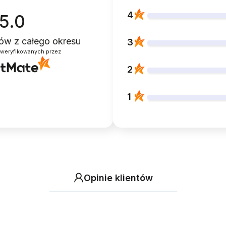
4
5.0
ntów
z całego okresu
3
zweryfikowanych przez
2
1
Opinie klientów