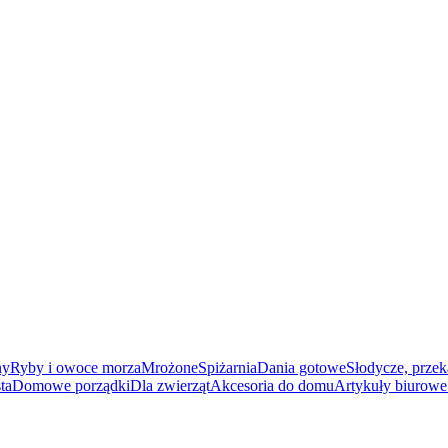
ny
Ryby i owoce morza
Mrożone
Spiżarnia
Dania gotowe
Słodycze, przek
ta
Domowe porządki
Dla zwierząt
Akcesoria do domu
Artykuły biurowe 