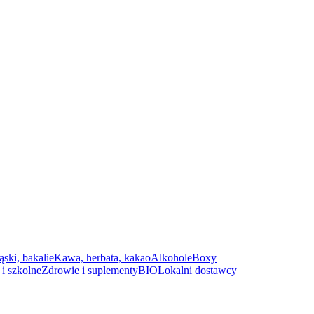
ąski, bakalie
Kawa, herbata, kakao
Alkohole
Boxy
i szkolne
Zdrowie i suplementy
BIO
Lokalni dostawcy