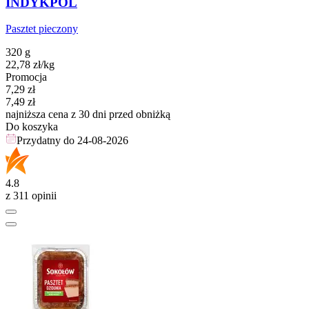
INDYKPOL
Pasztet pieczony
320 g
22,78
zł
/kg
Promocja
Cena promocyjna
7,29
zł
7,49
zł
najniższa cena z 30 dni przed obniżką
Do koszyka
Przydatny do
24-08-2026
4.8
z 311 opinii