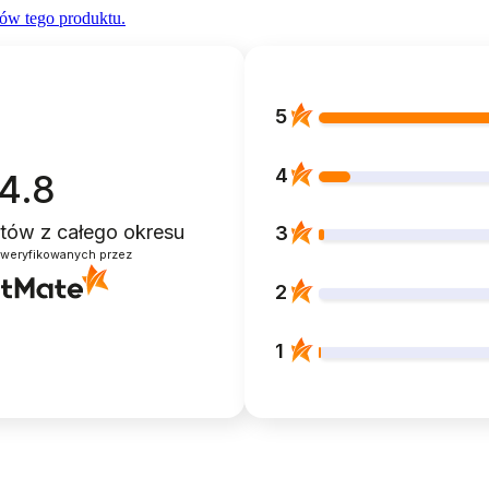
ów tego produktu.
5
4
4.8
entów
z całego okresu
3
zweryfikowanych przez
2
1