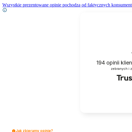
Wszystkie prezentowane opinie pochodzą od faktycznych konsument
194
opinii kli
zebranych i 
Jak zbieramy opinie?