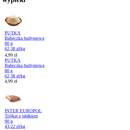
PUTKA
Babeczka budyniowa
80 g
62,38
zł
/kg
Cena
4,99
zł
PUTKA
Babeczka budyniowa
80 g
62,38
zł
/kg
Cena
4,99
zł
INTER EUROPOL
Trójkąt z jabłkiem
90 g
43,22
zł
/kg