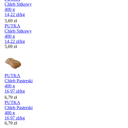
Chleb Sitkowy
400 g
14,22
zł
/kg
Cena
5,69
zł
PUTKA
Chleb Sitkowy
400 g
14,22
zł
/kg
Cena
5,69
zł
PUTKA
Chleb Pasterski
400 g
16,97
zł
/kg
Cena
6,79
zł
PUTKA
Chleb Pasterski
400 g
16,97
zł
/kg
Cena
6,79
zł