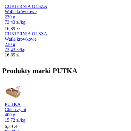
CUKIERNIA OLSZA
Wafle krówkowe
230 g
73,43
zł
/kg
Cena
16,89
zł
CUKIERNIA OLSZA
Wafle krówkowe
230 g
73,43
zł
/kg
Cena
16,89
zł
Produkty marki PUTKA
PUTKA
Chleb żytni
400 g
15,72
zł
/kg
Cena
6,29
zł