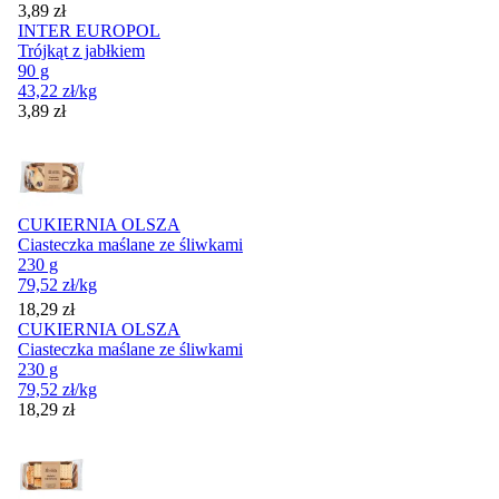
Cena
3,89
zł
INTER EUROPOL
Trójkąt z jabłkiem
90 g
43,22
zł
/kg
Cena
3,89
zł
CUKIERNIA OLSZA
Ciasteczka maślane ze śliwkami
230 g
79,52
zł
/kg
Cena
18,29
zł
CUKIERNIA OLSZA
Ciasteczka maślane ze śliwkami
230 g
79,52
zł
/kg
Cena
18,29
zł