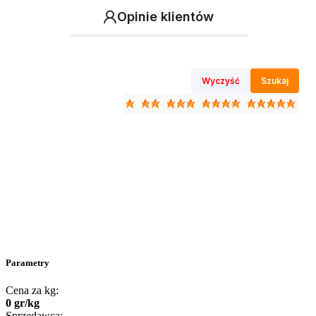
Opinie klientów
Wyczyść
Szukaj
Parametry
Cena za kg:
0
gr
/
kg
Sprzedawca: