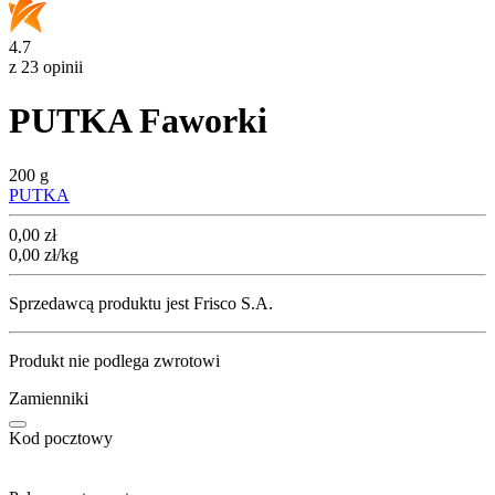
4.7
z 23 opinii
PUTKA Faworki
200 g
PUTKA
Cena
0,00
zł
0,00
zł
/kg
Sprzedawcą produktu jest Frisco S.A.
Produkt nie podlega zwrotowi
Zamienniki
Kod pocztowy