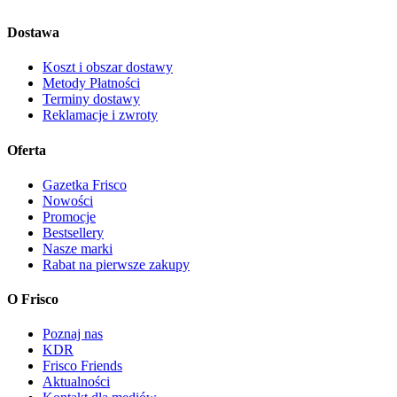
Dostawa
Koszt i obszar dostawy
Metody Płatności
Terminy dostawy
Reklamacje i zwroty
Oferta
Gazetka Frisco
Nowości
Promocje
Bestsellery
Nasze marki
Rabat na pierwsze zakupy
O Frisco
Poznaj nas
KDR
Frisco Friends
Aktualności