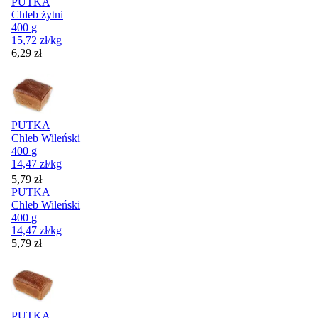
PUTKA
Chleb żytni
400 g
15,72
zł
/kg
Cena
6,29
zł
PUTKA
Chleb Wileński
400 g
14,47
zł
/kg
Cena
5,79
zł
PUTKA
Chleb Wileński
400 g
14,47
zł
/kg
Cena
5,79
zł
PUTKA