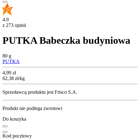
4.9
z 273 opinii
PUTKA Babeczka budyniowa
80 g
PUTKA
Cena
4,99
zł
62,38
zł
/kg
Sprzedawcą produktu jest Frisco S.A.
Produkt nie podlega zwrotowi
Do koszyka
Kod pocztowy