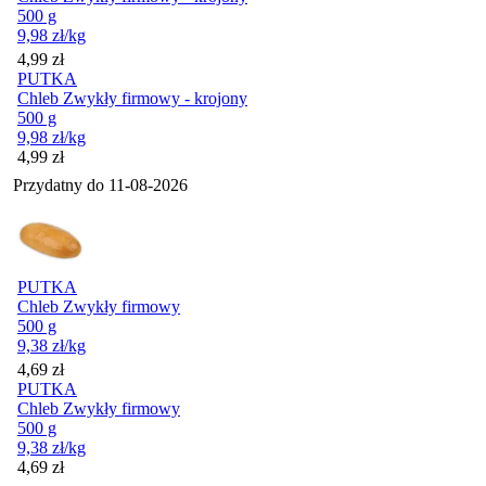
500 g
9,98
zł
/kg
Cena
4,99
zł
PUTKA
Chleb Zwykły firmowy - krojony
500 g
9,98
zł
/kg
Cena
4,99
zł
Przydatny do
11-08-2026
PUTKA
Chleb Zwykły firmowy
500 g
9,38
zł
/kg
Cena
4,69
zł
PUTKA
Chleb Zwykły firmowy
500 g
9,38
zł
/kg
Cena
4,69
zł