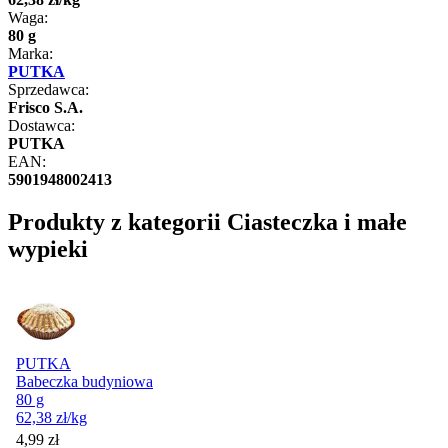
Waga:
80 g
Marka:
PUTKA
Sprzedawca:
Frisco S.A.
Dostawca:
PUTKA
EAN:
5901948002413
Produkty z kategorii Ciasteczka i małe
wypieki
PUTKA
Babeczka budyniowa
80 g
62,38
zł
/kg
Cena
4,99
zł