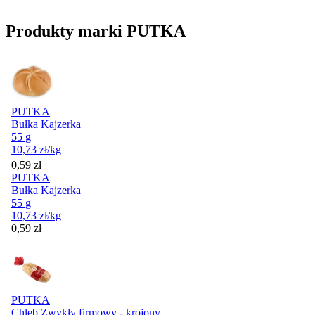
Produkty marki PUTKA
PUTKA
Bułka Kajzerka
55 g
10,73
zł
/kg
Cena
0,59
zł
PUTKA
Bułka Kajzerka
55 g
10,73
zł
/kg
Cena
0,59
zł
PUTKA
Chleb Zwykły firmowy - krojony