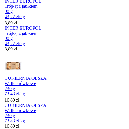
INTER EUROPOL
Trójkąt z jabłkiem
90 g
43,22
zł
/kg
Cena
3,89
zł
INTER EUROPOL
Trójkąt z jabłkiem
90 g
43,22
zł
/kg
Cena
3,89
zł
CUKIERNIA OLSZA
Wafle krówkowe
230 g
73,43
zł
/kg
Cena
16,89
zł
CUKIERNIA OLSZA
Wafle krówkowe
230 g
73,43
zł
/kg
Cena
16,89
zł