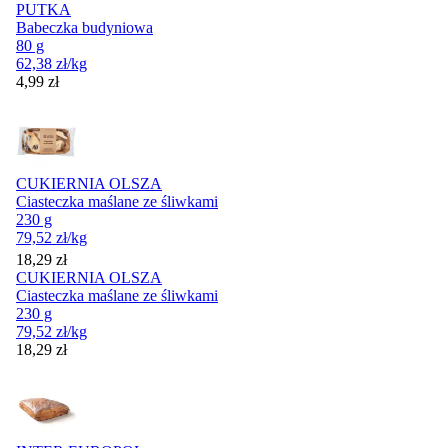
PUTKA
Babeczka budyniowa
80 g
62,38
zł
/kg
Cena
4,99
zł
CUKIERNIA OLSZA
Ciasteczka maślane ze śliwkami
230 g
79,52
zł
/kg
Cena
18,29
zł
CUKIERNIA OLSZA
Ciasteczka maślane ze śliwkami
230 g
79,52
zł
/kg
Cena
18,29
zł