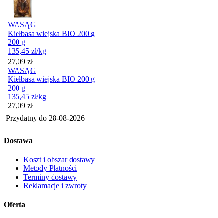
WASĄG
Kiełbasa wiejska BIO 200 g
200 g
135,45
zł
/kg
Cena
27,09
zł
WASĄG
Kiełbasa wiejska BIO 200 g
200 g
135,45
zł
/kg
Cena
27,09
zł
Przydatny do
28-08-2026
Dostawa
Koszt i obszar dostawy
Metody Płatności
Terminy dostawy
Reklamacje i zwroty
Oferta