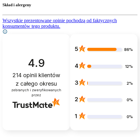
Skład i alergeny
Wszystkie prezentowane opinie pochodzą od faktycznych
konsumentów tego produktu.
5
86%
4.9
4
12%
214
opinii klientów
3
z całego okresu
2%
zebranych i zweryfikowanych
przez
2
0%
1
0%