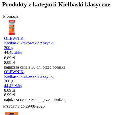
Produkty z kategorii Kiełbaski klasyczne
Promocja
OLEWNIK
Kiełbaski krakowskie z szynki
200 g
44,45
zł
/kg
Cena promocyjna
8,89
zł
8,99
zł
najniższa cena z 30 dni przed obniżką
OLEWNIK
Kiełbaski krakowskie z szynki
200 g
44,45
zł
/kg
Cena promocyjna
8,89
zł
8,99
zł
najniższa cena z 30 dni przed obniżką
Przydatny do
29-08-2026