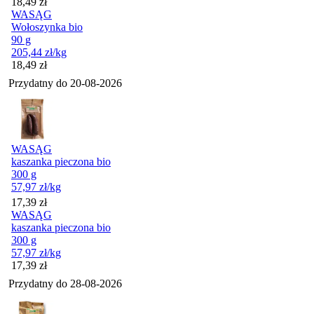
Cena
18,49
zł
WASĄG
Wołoszynka bio
90 g
205,44
zł
/kg
Cena
18,49
zł
Przydatny do
20-08-2026
WASĄG
kaszanka pieczona bio
300 g
57,97
zł
/kg
Cena
17,39
zł
WASĄG
kaszanka pieczona bio
300 g
57,97
zł
/kg
Cena
17,39
zł
Przydatny do
28-08-2026