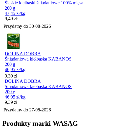
Śląskie kiełbaski śniadaniowe 100% mięsa
200 g
47,45
zł
/kg
Cena
9,49
zł
Przydatny do
30-08-2026
DOLINA DOBRA
Śniadaniowa kiełbaska KABANOS
200 g
46,95
zł
/kg
Cena
9,39
zł
DOLINA DOBRA
Śniadaniowa kiełbaska KABANOS
200 g
46,95
zł
/kg
Cena
9,39
zł
Przydatny do
27-08-2026
Produkty marki WASĄG