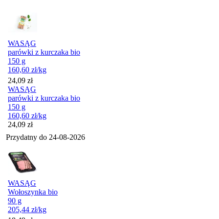
WASĄG
parówki z kurczaka bio
150 g
160,60
zł
/kg
Cena
24,09
zł
WASĄG
parówki z kurczaka bio
150 g
160,60
zł
/kg
Cena
24,09
zł
Przydatny do
24-08-2026
WASĄG
Wołoszynka bio
90 g
205,44
zł
/kg