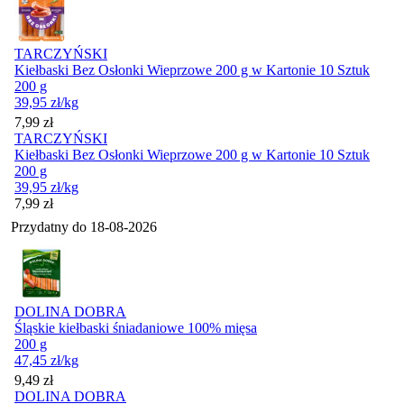
TARCZYŃSKI
Kiełbaski Bez Osłonki Wieprzowe 200 g w Kartonie 10 Sztuk
200 g
39,95
zł
/kg
Cena
7,99
zł
TARCZYŃSKI
Kiełbaski Bez Osłonki Wieprzowe 200 g w Kartonie 10 Sztuk
200 g
39,95
zł
/kg
Cena
7,99
zł
Przydatny do
18-08-2026
DOLINA DOBRA
Śląskie kiełbaski śniadaniowe 100% mięsa
200 g
47,45
zł
/kg
Cena
9,49
zł
DOLINA DOBRA