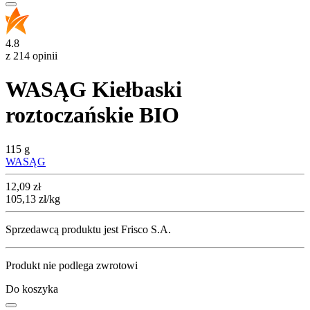
4.8
z 214 opinii
WASĄG Kiełbaski
roztoczańskie BIO
115 g
WASĄG
Cena
12,09
zł
105,13
zł
/kg
Sprzedawcą produktu jest Frisco S.A.
Produkt nie podlega zwrotowi
Do koszyka