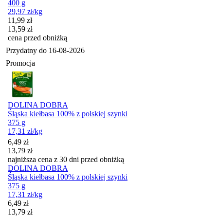
400 g
29,97
zł
/kg
Cena promocyjna
11,99
zł
13,59
zł
cena przed obniżką
Przydatny do
16-08-2026
Promocja
DOLINA DOBRA
Śląska kiełbasa 100% z polskiej szynki
375 g
17,31
zł
/kg
Cena promocyjna
6,49
zł
13,79
zł
najniższa cena z 30 dni przed obniżką
DOLINA DOBRA
Śląska kiełbasa 100% z polskiej szynki
375 g
17,31
zł
/kg
Cena promocyjna
6,49
zł
13,79
zł