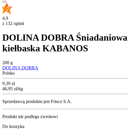
4.9
z 132 opinii
DOLINA DOBRA Śniadaniowa
kiełbaska KABANOS
200 g
DOLINA DOBRA
Polska
Cena
9,39
zł
46,95
zł
/kg
Sprzedawcą produktu jest Frisco S.A.
Produkt nie podlega zwrotowi
Do koszyka