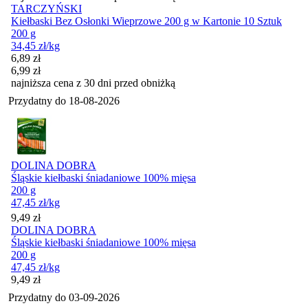
TARCZYŃSKI
Kiełbaski Bez Osłonki Wieprzowe 200 g w Kartonie 10 Sztuk
200 g
34,45
zł
/kg
Cena promocyjna
6,89
zł
6,99
zł
najniższa cena z 30 dni przed obniżką
Przydatny do
18-08-2026
DOLINA DOBRA
Śląskie kiełbaski śniadaniowe 100% mięsa
200 g
47,45
zł
/kg
Cena
9,49
zł
DOLINA DOBRA
Śląskie kiełbaski śniadaniowe 100% mięsa
200 g
47,45
zł
/kg
Cena
9,49
zł
Przydatny do
03-09-2026