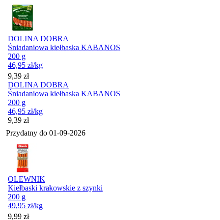
DOLINA DOBRA
Śniadaniowa kiełbaska KABANOS
200 g
46,95
zł
/kg
Cena
9,39
zł
DOLINA DOBRA
Śniadaniowa kiełbaska KABANOS
200 g
46,95
zł
/kg
Cena
9,39
zł
Przydatny do
01-09-2026
OLEWNIK
Kiełbaski krakowskie z szynki
200 g
49,95
zł
/kg
Cena
9,99
zł