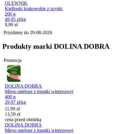
OLEWNIK
Kiełbaski krakowskie z szynki
200 g
49,95
zł
/kg
Cena
9,99
zł
Przydatny do
29-08-2026
Produkty marki DOLINA DOBRA
Promocja
DOLINA DOBRA
Mięso mielone z łopatki wieprzowej
400 g
29,97
zł
/kg
Cena promocyjna
11,99
zł
13,59
zł
cena przed obniżką
DOLINA DOBRA
Mięso mielone z łopatki wieprzowej