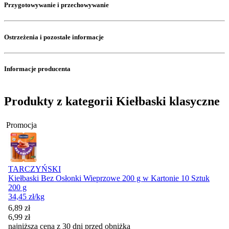
Przygotowywanie i przechowywanie
Ostrzeżenia i pozostałe informacje
Informacje producenta
Produkty z kategorii Kiełbaski klasyczne
Promocja
TARCZYŃSKI
Kiełbaski Bez Osłonki Wieprzowe 200 g w Kartonie 10 Sztuk
200 g
34,45
zł
/kg
Cena promocyjna
6,89
zł
6,99
zł
najniższa cena z 30 dni przed obniżką