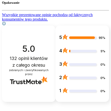
Opakowanie
Wszystkie prezentowane opinie pochodzą od faktycznych
konsumentów tego produktu.
5
95%
5.0
4
5%
132
opinii klientów
3
z całego okresu
0%
zebranych i zweryfikowanych
przez
2
0%
1
0%