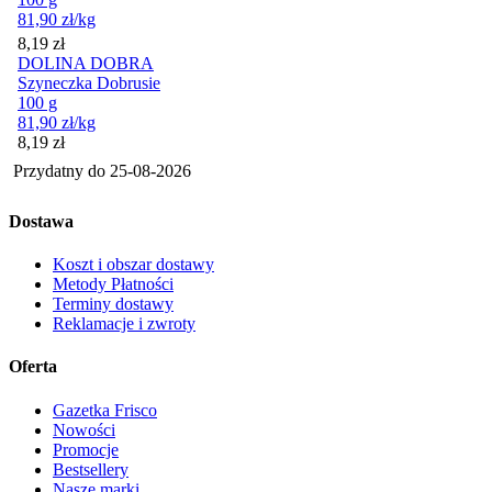
81,90
zł
/kg
Cena
8,19
zł
DOLINA DOBRA
Szyneczka Dobrusie
100 g
81,90
zł
/kg
Cena
8,19
zł
Przydatny do
25-08-2026
Dostawa
Koszt i obszar dostawy
Metody Płatności
Terminy dostawy
Reklamacje i zwroty
Oferta
Gazetka Frisco
Nowości
Promocje
Bestsellery
Nasze marki