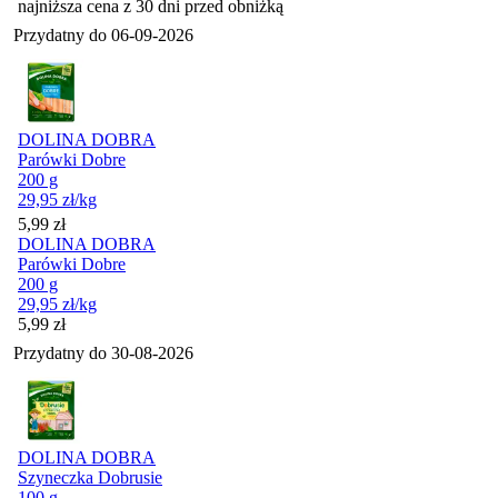
najniższa cena z 30 dni przed obniżką
Przydatny do
06-09-2026
DOLINA DOBRA
Parówki Dobre
200 g
29,95
zł
/kg
Cena
5,99
zł
DOLINA DOBRA
Parówki Dobre
200 g
29,95
zł
/kg
Cena
5,99
zł
Przydatny do
30-08-2026
DOLINA DOBRA
Szyneczka Dobrusie
100 g