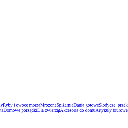
ny
Ryby i owoce morza
Mrożone
Spiżarnia
Dania gotowe
Słodycze, przek
ta
Domowe porządki
Dla zwierząt
Akcesoria do domu
Artykuły biurowe 