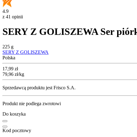
4.9
z 41 opinii
SERY Z GOLISZEWA Ser piór
225 g
SERY Z GOLISZEWA
Polska
Cena
17,99
zł
79,96
zł
/kg
Sprzedawcą produktu jest Frisco S.A.
Produkt nie podlega zwrotowi
Do koszyka
Kod pocztowy