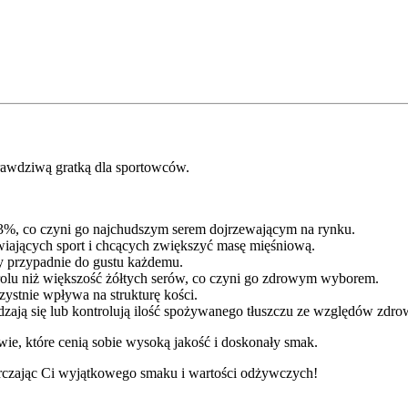
 prawdziwą gratką dla sportowców.
3%, co czyni go najchudszym serem dojrzewającym na rynku.
wiających sport i chcących zwiększyć masę mięśniową.
ry przypadnie do gustu każdemu.
rolu niż większość żółtych serów, co czyni go zdrowym wyborem.
ystnie wpływa na strukturę kości.
zają się lub kontrolują ilość spożywanego tłuszczu ze względów zdro
wie, które cenią sobie wysoką jakość i doskonały smak.
tarczając Ci wyjątkowego smaku i wartości odżywczych!