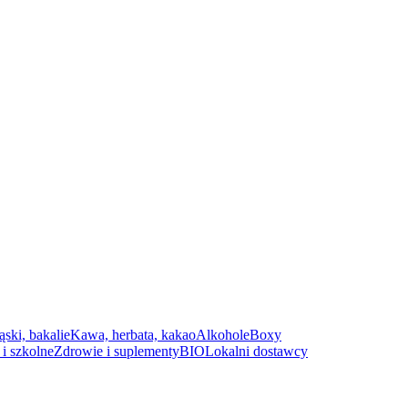
ąski, bakalie
Kawa, herbata, kakao
Alkohole
Boxy
i szkolne
Zdrowie i suplementy
BIO
Lokalni dostawcy