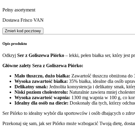
Pełny asortyment
Dostawa Frisco VAN
Zmień kod pocztowy
Opis produktu
Odkryj
Ser z Goliszewa Piórko
– lekki, pełen białka ser, który jest
Główne zalety Sera z Goliszewa Piórko:
Mało tłuszczu, dużo białka:
Zawartość tłuszczu obniżona do 
Wysoka zawartość białka:
35% białka, idealne dla osób upra
Delikatny smak:
Jednolita konsystencja i delikatny smak, któ
Niski poziom cholesterolu:
Naturalnie zawiera mniej choleste
Wysoka zawartość wapnia:
1300 mg wapnia w 100 g, co korz
Idealny dla osób na diecie:
Doskonały dla tych, którzy odchud
Ser Piórko to idealny wybór dla sportowców i osób dbających o zdro
Przekonaj się sam, jak ser Piórko może wzbogacić Twoją dietę, dos