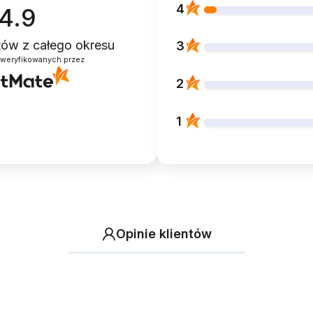
4
4.9
ntów
z całego okresu
3
zweryfikowanych przez
2
1
Opinie klientów