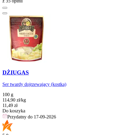
z 35 opinii
DŻIUGAS
Ser twardy dojrzewający (kostka)
100 g
114,90
zł
/kg
Cena
11,49
zł
Do koszyka
Przydatny do
17-09-2026