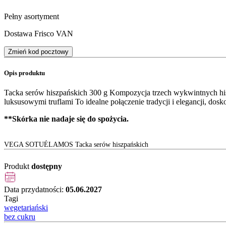
Pełny asortyment
Dostawa Frisco VAN
Zmień kod pocztowy
Opis produktu
Tacka serów hiszpańskich 300 g Kompozycja trzech wykwintnych hi
luksusowymi truflami To idealne połączenie tradycji i elegancji, dosk
**Skórka nie nadaje się do spożycia.
VEGA SOTUÉLAMOS Tacka serów hiszpańskich
Produkt
dostępny
Data przydatności:
05.06.2027
Tagi
wegetariański
bez cukru