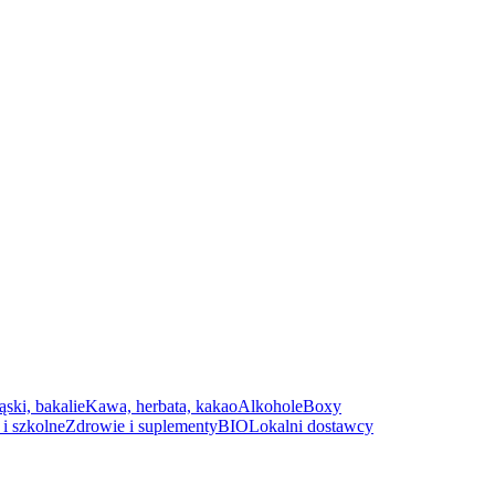
ąski, bakalie
Kawa, herbata, kakao
Alkohole
Boxy
i szkolne
Zdrowie i suplementy
BIO
Lokalni dostawcy