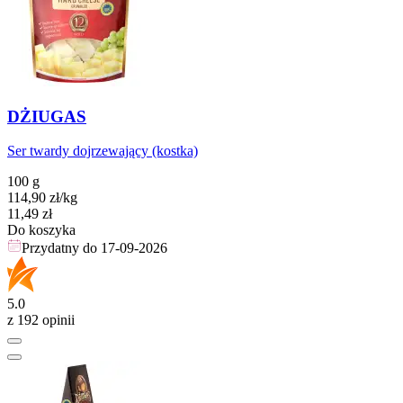
DŻIUGAS
Ser twardy dojrzewający (kostka)
100 g
114,90
zł
/kg
Cena
11,49
zł
Do koszyka
Przydatny do
17-09-2026
5.0
z 192 opinii