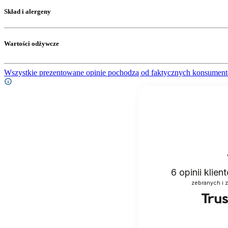
Skład i alergeny
Wartości odżywcze
Wszystkie prezentowane opinie pochodzą od faktycznych konsument
6
opinii klie
zebranych i 