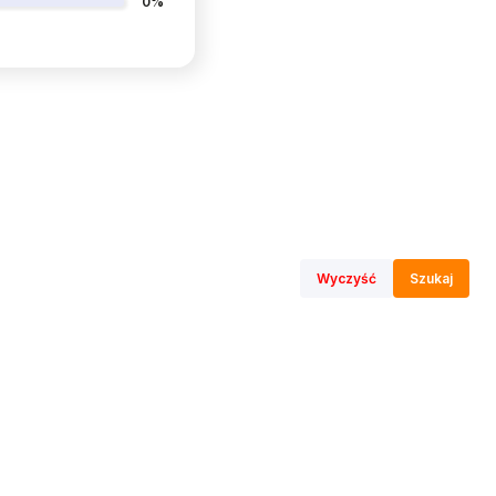
0%
Wyczyść
Szukaj