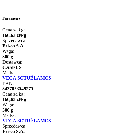
Parametry
Cena za kg:
166
,
63
zł
/
kg
Sprzedawca:
Frisco S.A.
Waga:
300 g
Dostawca:
CASEUS
Marka:
VEGA SOTUÉLAMOS
EAN:
8437023549575
Cena za kg:
166
,
63
zł
/
kg
Waga:
300 g
Marka:
VEGA SOTUÉLAMOS
Sprzedawca:
Frisco S.A.