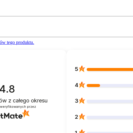
ów tego produktu.
5
4
4.8
ntów
z całego okresu
3
zweryfikowanych przez
2
1