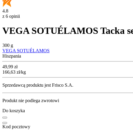
4.8
z 6 opinii
VEGA SOTUÉLAMOS Tacka ser
300 g
VEGA SOTUÉLAMOS
Hiszpania
Cena
49,99
zł
166,63
zł
/kg
Sprzedawcą produktu jest Frisco S.A.
Produkt nie podlega zwrotowi
Do koszyka
Kod pocztowy