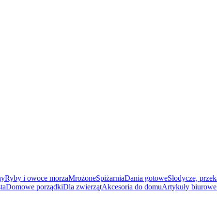
ny
Ryby i owoce morza
Mrożone
Spiżarnia
Dania gotowe
Słodycze, przek
ta
Domowe porządki
Dla zwierząt
Akcesoria do domu
Artykuły biurowe 