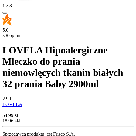
1
z
8
5.0
z 8 opinii
LOVELA Hipoalergiczne
Mleczko do prania
niemowlęcych tkanin białych
32 prania Baby 2900ml
2.9 l
LOVELA
Cena
54,99
zł
18,96
zł
/l
Sprzedawcą produktu jest Frisco S.A.