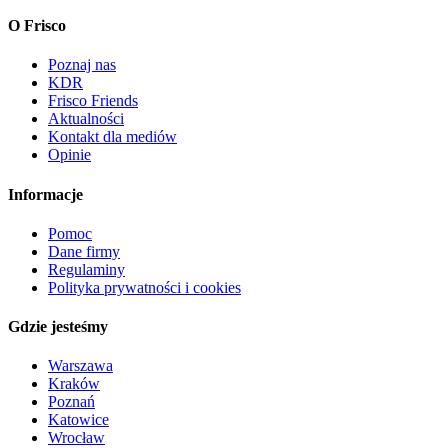
O Frisco
Poznaj nas
KDR
Frisco Friends
Aktualności
Kontakt dla mediów
Opinie
Informacje
Pomoc
Dane firmy
Regulaminy
Polityka prywatności i cookies
Gdzie jesteśmy
Warszawa
Kraków
Poznań
Katowice
Wrocław