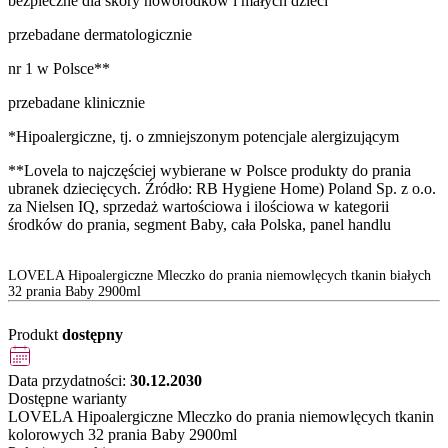
bezpieczne dla skóry noworodków i małych dzieci
przebadane dermatologicznie
nr 1 w Polsce**
przebadane klinicznie
*Hipoalergiczne, tj. o zmniejszonym potencjale alergizującym
**Lovela to najczęściej wybierane w Polsce produkty do prania
ubranek dziecięcych. Źródło: RB Hygiene Home) Poland Sp. z o.o.
za Nielsen IQ, sprzedaż wartościowa i ilościowa w kategorii
środków do prania, segment Baby, cała Polska, panel handlu
LOVELA Hipoalergiczne Mleczko do prania niemowlęcych tkanin białych
32 prania Baby 2900ml
Produkt
dostępny
Data przydatności:
30.12.2030
Dostępne warianty
LOVELA Hipoalergiczne Mleczko do prania niemowlęcych tkanin
kolorowych 32 prania Baby 2900ml