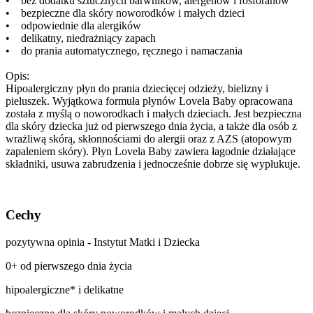
• bez dodatku sztucznych barwników, alergenów i fosforanów
• bezpieczne dla skóry noworodków i małych dzieci
• odpowiednie dla alergików
• delikatny, niedrażniący zapach
• do prania automatycznego, ręcznego i namaczania
Opis:
Hipoalergiczny płyn do prania dziecięcej odzieży, bielizny i
pieluszek. Wyjątkowa formuła płynów Lovela Baby opracowana
została z myślą o noworodkach i małych dzieciach. Jest bezpieczna
dla skóry dziecka już od pierwszego dnia życia, a także dla osób z
wrażliwą skórą, skłonnościami do alergii oraz z AZS (atopowym
zapaleniem skóry). Płyn Lovela Baby zawiera łagodnie działające
składniki, usuwa zabrudzenia i jednocześnie dobrze się wypłukuje.
Cechy
pozytywna opinia - Instytut Matki i Dziecka
0+ od pierwszego dnia życia
hipoalergiczne* i delikatne