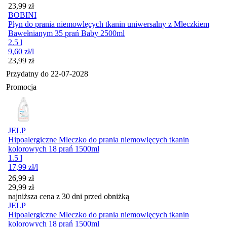
Cena
23,99
zł
BOBINI
Płyn do prania niemowlęcych tkanin uniwersalny z Mleczkiem
Bawełnianym 35 prań Baby 2500ml
2.5 l
9,60
zł
/l
Cena
23,99
zł
Przydatny do
22-07-2028
Promocja
JELP
Hipoalergiczne Mleczko do prania niemowlęcych tkanin
kolorowych 18 prań 1500ml
1.5 l
17,99
zł
/l
Cena promocyjna
26,99
zł
29,99
zł
najniższa cena z 30 dni przed obniżką
JELP
Hipoalergiczne Mleczko do prania niemowlęcych tkanin
kolorowych 18 prań 1500ml