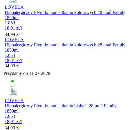
LOVELA
Hipoalergiczny Płyn do prania tkanin kolorowych 28 prań Family
1850ml
1.85 l
18,91
zł
/l
Cena
34,99
zł
LOVELA
Hipoalergiczny Płyn do prania tkanin kolorowych 28 prań Family
1850ml
1.85 l
18,91
zł
/l
Cena
34,99
zł
Przydatny do
11-07-2028
LOVELA
Hipoalergiczny Płyn do prania tkanin białych 28 prań Family
1850ml
1.85 l
18,91
zł
/l
Cena
34,99
zł