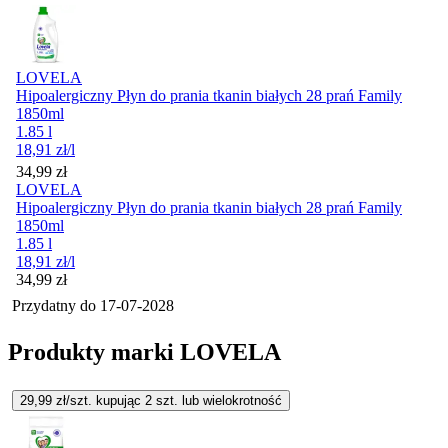
LOVELA
Hipoalergiczny Płyn do prania tkanin białych 28 prań Family
1850ml
1.85 l
18,91
zł
/l
Cena
34,99
zł
LOVELA
Hipoalergiczny Płyn do prania tkanin białych 28 prań Family
1850ml
1.85 l
18,91
zł
/l
Cena
34,99
zł
Przydatny do
17-07-2028
Produkty marki LOVELA
29,99
zł/szt. kupując
2
szt.
lub wielokrotność