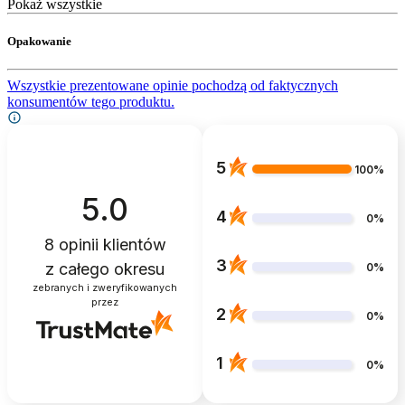
Pokaż wszystkie
Opakowanie
Wszystkie prezentowane opinie pochodzą od faktycznych
konsumentów tego produktu.
5
100%
5.0
4
0%
8
opinii klientów
3
z całego okresu
0%
zebranych i zweryfikowanych
przez
2
0%
1
0%