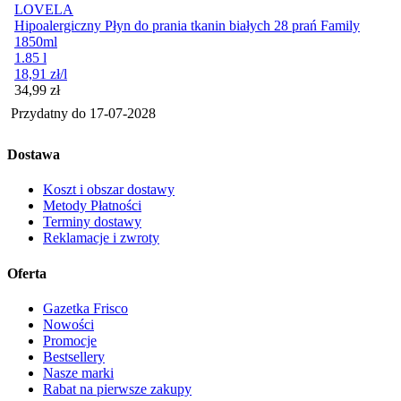
LOVELA
Hipoalergiczny Płyn do prania tkanin białych 28 prań Family
1850ml
1.85 l
18,91
zł
/l
Cena
34,99
zł
Przydatny do
17-07-2028
Dostawa
Koszt i obszar dostawy
Metody Płatności
Terminy dostawy
Reklamacje i zwroty
Oferta
Gazetka Frisco
Nowości
Promocje
Bestsellery
Nasze marki
Rabat na pierwsze zakupy