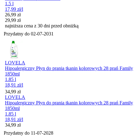
1.5 l
17,99
zł
/l
Cena promocyjna
26,99
zł
29,99
zł
najniższa cena z 30 dni przed obniżką
Przydatny do
02-07-2031
LOVELA
Hipoalergiczny Płyn do prania tkanin kolorowych 28 prań Family
1850ml
1.85 l
18,91
zł
/l
Cena
34,99
zł
LOVELA
Hipoalergiczny Płyn do prania tkanin kolorowych 28 prań Family
1850ml
1.85 l
18,91
zł
/l
Cena
34,99
zł
Przydatny do
11-07-2028