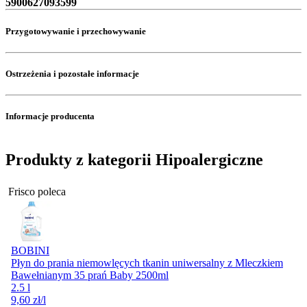
5900627093599
Przygotowywanie i przechowywanie
Ostrzeżenia i pozostałe informacje
Informacje producenta
Produkty z kategorii Hipoalergiczne
Frisco poleca
BOBINI
Płyn do prania niemowlęcych tkanin uniwersalny z Mleczkiem
Bawełnianym 35 prań Baby 2500ml
2.5 l
9,60
zł
/l