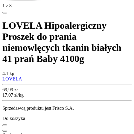
1
z
8
LOVELA Hipoalergiczny
Proszek do prania
niemowlęcych tkanin białych
41 prań Baby 4100g
4.1 kg
LOVELA
Cena
69,99
zł
17,07
zł
/kg
Sprzedawcą produktu jest Frisco S.A.
Do koszyka