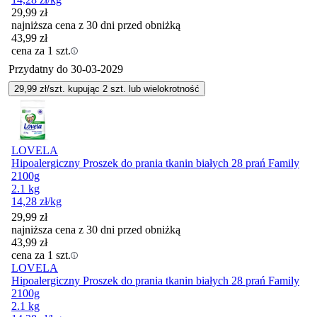
29,99
zł
najniższa cena z 30 dni przed obniżką
43,99
zł
cena za 1 szt.
Przydatny do
30-03-2029
29,99
zł/szt. kupując
2
szt.
lub wielokrotność
LOVELA
Hipoalergiczny Proszek do prania tkanin białych 28 prań Family
2100g
2.1 kg
14,28
zł
/kg
29,99
zł
najniższa cena z 30 dni przed obniżką
43,99
zł
cena za 1 szt.
LOVELA
Hipoalergiczny Proszek do prania tkanin białych 28 prań Family
2100g
2.1 kg