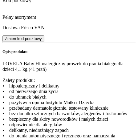
Kod pocztowy
Pełny asortyment
Dostawa Frisco VAN
Zmień kod pocztowy
Opis produktu
​LOVELA Baby Hipoalergiczny proszek do prania białego dla
dzieci 4,1 kg (41 prań)
Zalety produktu:
• hipoalergiczny i delikatny
• od pierwszego dnia życia
• do ubranek białych
• pozytywna opinia Instytutu Matki i Dziecka
• przebadany dermatologicznie, testowany klinicznie
• bez dodatku sztucznych barwników, alergenów i fosforanów
• bezpieczny dla skóry noworodków i małych dzieci
• odpowiednie dla alergików
• delikatny, niedrażniący zapach
• do prania automatycznego i ręcznego oraz namaczania