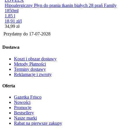
LOVELA
Hipoalergiczny Płyn do prania tkanin białych 28 prań Family
1850ml
1.85 l
18,91
zł
/l
Cena
34,99
zł
Przydatny do
17-07-2028
Dostawa
Koszt i obszar dostawy
Metody Płatności
Terminy dostawy
Reklamacje i zwroty
Oferta
Gazetka Frisco
Nowości
Promocje
Bestsellery
Nasze marki
Rabat na pierwsze zakupy