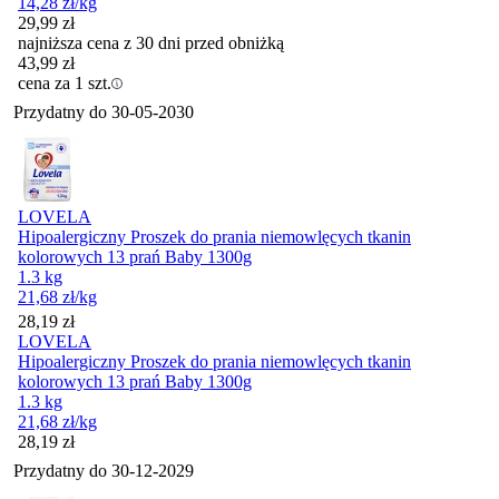
14,28
zł
/kg
29,99
zł
najniższa cena z 30 dni przed obniżką
43,99
zł
cena za 1 szt.
Przydatny do
30-05-2030
LOVELA
Hipoalergiczny Proszek do prania niemowlęcych tkanin
kolorowych 13 prań Baby 1300g
1.3 kg
21,68
zł
/kg
Cena
28,19
zł
LOVELA
Hipoalergiczny Proszek do prania niemowlęcych tkanin
kolorowych 13 prań Baby 1300g
1.3 kg
21,68
zł
/kg
Cena
28,19
zł
Przydatny do
30-12-2029