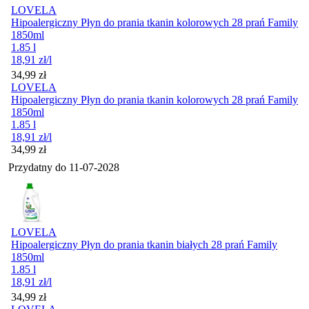
LOVELA
Hipoalergiczny Płyn do prania tkanin kolorowych 28 prań Family
1850ml
1.85 l
18,91
zł
/l
Cena
34,99
zł
LOVELA
Hipoalergiczny Płyn do prania tkanin kolorowych 28 prań Family
1850ml
1.85 l
18,91
zł
/l
Cena
34,99
zł
Przydatny do
11-07-2028
LOVELA
Hipoalergiczny Płyn do prania tkanin białych 28 prań Family
1850ml
1.85 l
18,91
zł
/l
Cena
34,99
zł