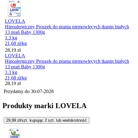
LOVELA
Hipoalergiczny Proszek do prania niemowlęcych tkanin białych
13 prań Baby 1300g
1.3 kg
21,68
zł
/kg
Cena
28,19
zł
LOVELA
Hipoalergiczny Proszek do prania niemowlęcych tkanin białych
13 prań Baby 1300g
1.3 kg
21,68
zł
/kg
Cena
28,19
zł
Przydatny do
30-07-2028
Produkty marki LOVELA
29,99
zł/szt. kupując
2
szt.
lub wielokrotność