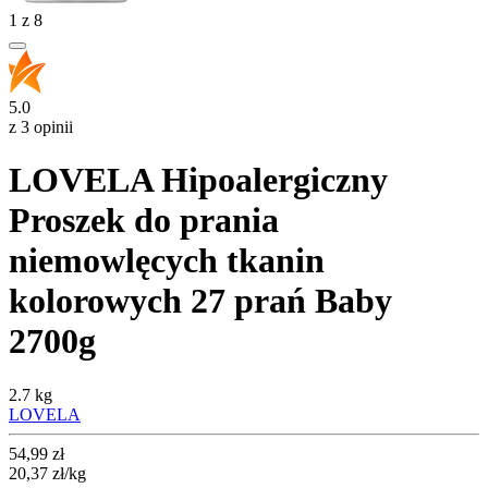
1
z
8
5.0
z 3 opinii
LOVELA Hipoalergiczny
Proszek do prania
niemowlęcych tkanin
kolorowych 27 prań Baby
2700g
2.7 kg
LOVELA
Cena
54,99
zł
20,37
zł
/kg