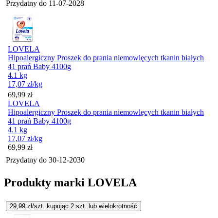
Przydatny do
11-07-2028
LOVELA
Hipoalergiczny Proszek do prania niemowlęcych tkanin białych
41 prań Baby 4100g
4.1 kg
17,07
zł
/kg
Cena
69,99
zł
LOVELA
Hipoalergiczny Proszek do prania niemowlęcych tkanin białych
41 prań Baby 4100g
4.1 kg
17,07
zł
/kg
Cena
69,99
zł
Przydatny do
30-12-2030
Produkty marki LOVELA
29,99
zł/szt. kupując
2
szt.
lub wielokrotność