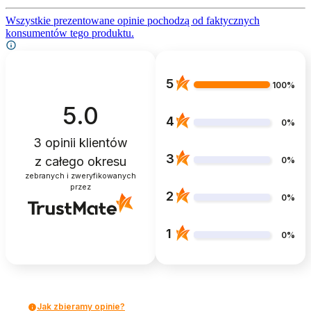
Wszystkie prezentowane opinie pochodzą od faktycznych
konsumentów tego produktu.
5
100%
5.0
4
0%
3
opinii klientów
3
z całego okresu
0%
zebranych i zweryfikowanych
przez
2
0%
1
0%
Jak zbieramy opinie?