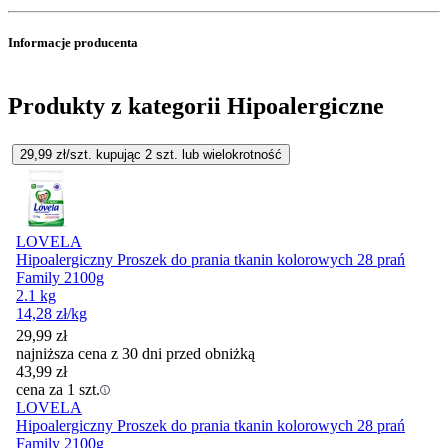
Informacje producenta
Produkty z kategorii Hipoalergiczne
29,99
zł/szt. kupując
2
szt.
lub wielokrotność
LOVELA
Hipoalergiczny Proszek do prania tkanin kolorowych 28 prań
Family 2100g
2.1 kg
14,28
zł
/kg
29,99
zł
najniższa cena z 30 dni przed obniżką
43,99
zł
cena za 1 szt.
LOVELA
Hipoalergiczny Proszek do prania tkanin kolorowych 28 prań
Family 2100g