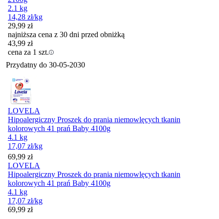
2.1 kg
14,28
zł
/kg
29,99
zł
najniższa cena z 30 dni przed obniżką
43,99
zł
cena za 1 szt.
Przydatny do
30-05-2030
LOVELA
Hipoalergiczny Proszek do prania niemowlęcych tkanin
kolorowych 41 prań Baby 4100g
4.1 kg
17,07
zł
/kg
Cena
69,99
zł
LOVELA
Hipoalergiczny Proszek do prania niemowlęcych tkanin
kolorowych 41 prań Baby 4100g
4.1 kg
17,07
zł
/kg
Cena
69,99
zł