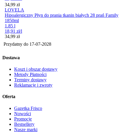
Cena
34,99
zł
LOVELA
Hipoalergiczny Płyn do prania tkanin białych 28 prań Family
1850ml
1.85 l
18,91
zł
/l
Cena
34,99
zł
Przydatny do
17-07-2028
Dostawa
Koszt i obszar dostawy
Metody Płatności
Terminy dostawy
Reklamacje i zwroty
Oferta
Gazetka Frisco
Nowości
Promocje
Bestsellery
Nasze marki