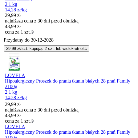
2.1 kg
14,28
zł
/kg
29,99
zł
najniższa cena z 30 dni przed obniżką
43,99
zł
cena za 1 szt.
Przydatny do
30-12-2028
29,99
zł/szt. kupując
2
szt.
lub wielokrotność
LOVELA
Hipoalergiczny Proszek do prania tkanin białych 28 prań Family
2100g
2.1 kg
14,28
zł
/kg
29,99
zł
najniższa cena z 30 dni przed obniżką
43,99
zł
cena za 1 szt.
LOVELA
Hipoalergiczny Proszek do prania tkanin białych 28 prań Family
2100g