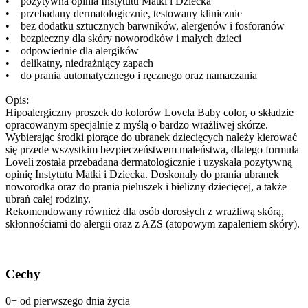
• pozytywna opinia Instytutu Matki i Dziecka
• przebadany dermatologicznie, testowany klinicznie
• bez dodatku sztucznych barwników, alergenów i fosforanów
• bezpieczny dla skóry noworodków i małych dzieci
• odpowiednie dla alergików
• delikatny, niedrażniący zapach
• do prania automatycznego i ręcznego oraz namaczania
Opis:
Hipoalergiczny proszek do kolorów Lovela Baby color, o składzie
opracowanym specjalnie z myślą o bardzo wrażliwej skórze.
Wybierając środki piorące do ubranek dziecięcych należy kierować
się przede wszystkim bezpieczeństwem maleństwa, dlatego formuła
Loveli została przebadana dermatologicznie i uzyskała pozytywną
opinię Instytutu Matki i Dziecka. Doskonały do prania ubranek
noworodka oraz do prania pieluszek i bielizny dziecięcej, a także
ubrań całej rodziny.
Rekomendowany również dla osób dorosłych z wrażliwą skórą,
skłonnościami do alergii oraz z AZS (atopowym zapaleniem skóry).
Cechy
0+ od pierwszego dnia życia