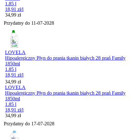
1.85 l
18,91
zł
/l
Cena
34,99
zł
Przydatny do
11-07-2028
LOVELA
Hipoalergiczny Płyn do prania tkanin białych 28 prań Family
1850ml
1.85 l
18,91
zł
/l
Cena
34,99
zł
LOVELA
Hipoalergiczny Płyn do prania tkanin białych 28 prań Family
1850ml
1.85 l
18,91
zł
/l
Cena
34,99
zł
Przydatny do
17-07-2028