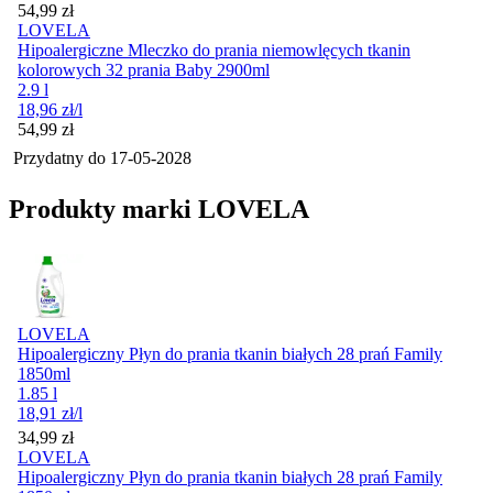
Cena
54,99
zł
LOVELA
Hipoalergiczne Mleczko do prania niemowlęcych tkanin
kolorowych 32 prania Baby 2900ml
2.9 l
18,96
zł
/l
Cena
54,99
zł
Przydatny do
17-05-2028
Produkty marki LOVELA
LOVELA
Hipoalergiczny Płyn do prania tkanin białych 28 prań Family
1850ml
1.85 l
18,91
zł
/l
Cena
34,99
zł
LOVELA
Hipoalergiczny Płyn do prania tkanin białych 28 prań Family