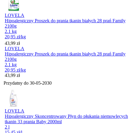
LOVELA
Hipoalergiczny Proszek do prania tkanin białych 28 prań Family
2100g
2.1 kg
20,95
zł
/kg
Cena
43,99
zł
LOVELA
Hipoalergiczny Proszek do prania tkanin białych 28 prań Family
2100g
2.1 kg
20,95
zł
/kg
Cena
43,99
zł
Przydatny do
30-05-2030
LOVELA
Hipoalergiczny Skoncentrowany Płyn do płukania niemowlęcych
tkanin 33 prania Baby 2000ml
2 l
15,45
zł
/l