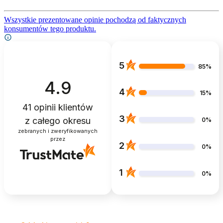
Wszystkie prezentowane opinie pochodzą od faktycznych
konsumentów tego produktu.
5
85%
4.9
4
15%
41
opinii klientów
3
z całego okresu
0%
zebranych i zweryfikowanych
przez
2
0%
1
0%