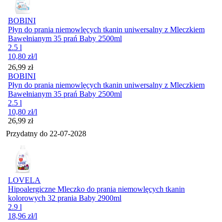
BOBINI
Płyn do prania niemowlęcych tkanin uniwersalny z Mleczkiem
Bawełnianym 35 prań Baby 2500ml
2.5 l
10,80
zł
/l
Cena
26,99
zł
BOBINI
Płyn do prania niemowlęcych tkanin uniwersalny z Mleczkiem
Bawełnianym 35 prań Baby 2500ml
2.5 l
10,80
zł
/l
Cena
26,99
zł
Przydatny do
22-07-2028
LOVELA
Hipoalergiczne Mleczko do prania niemowlęcych tkanin
kolorowych 32 prania Baby 2900ml
2.9 l
18,96
zł
/l