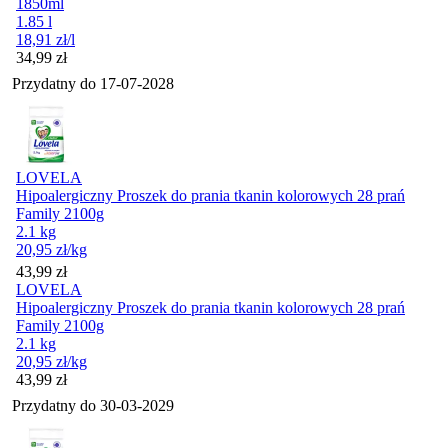
1850ml
1.85 l
18,91
zł
/l
Cena
34,99
zł
Przydatny do
17-07-2028
LOVELA
Hipoalergiczny Proszek do prania tkanin kolorowych 28 prań
Family 2100g
2.1 kg
20,95
zł
/kg
Cena
43,99
zł
LOVELA
Hipoalergiczny Proszek do prania tkanin kolorowych 28 prań
Family 2100g
2.1 kg
20,95
zł
/kg
Cena
43,99
zł
Przydatny do
30-03-2029