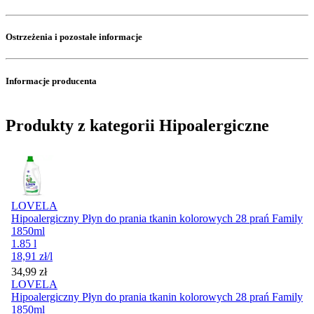
Ostrzeżenia i pozostałe informacje
Informacje producenta
Produkty z kategorii Hipoalergiczne
LOVELA
Hipoalergiczny Płyn do prania tkanin kolorowych 28 prań Family
1850ml
1.85 l
18,91
zł
/l
Cena
34,99
zł
LOVELA
Hipoalergiczny Płyn do prania tkanin kolorowych 28 prań Family
1850ml