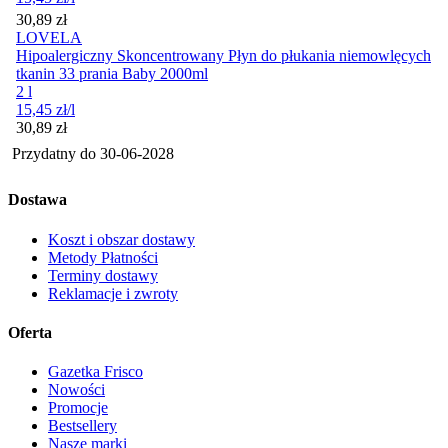
Cena
30,89
zł
LOVELA
Hipoalergiczny Skoncentrowany Płyn do płukania niemowlęcych
tkanin 33 prania Baby 2000ml
2 l
15,45
zł
/l
Cena
30,89
zł
Przydatny do
30-06-2028
Dostawa
Koszt i obszar dostawy
Metody Płatności
Terminy dostawy
Reklamacje i zwroty
Oferta
Gazetka Frisco
Nowości
Promocje
Bestsellery
Nasze marki