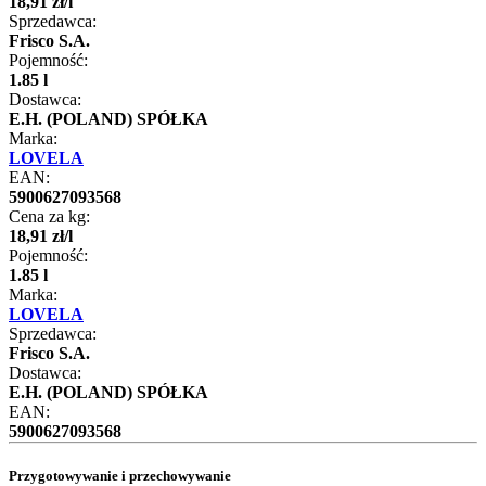
18
,
91
zł
/
l
Sprzedawca:
Frisco S.A.
Pojemność:
1.85 l
Dostawca:
E.H. (POLAND) SPÓŁKA
Marka:
LOVELA
EAN:
5900627093568
Cena za kg:
18
,
91
zł
/
l
Pojemność:
1.85 l
Marka:
LOVELA
Sprzedawca:
Frisco S.A.
Dostawca:
E.H. (POLAND) SPÓŁKA
EAN:
5900627093568
Przygotowywanie i przechowywanie