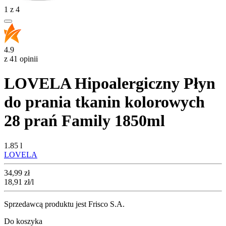
1
z
4
4.9
z 41 opinii
LOVELA Hipoalergiczny Płyn
do prania tkanin kolorowych
28 prań Family 1850ml
1.85 l
LOVELA
Cena
34,99
zł
18,91
zł
/l
Sprzedawcą produktu jest Frisco S.A.
Do koszyka