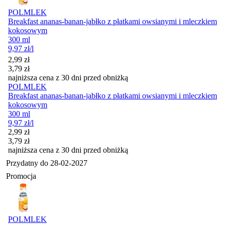
POLMLEK
Breakfast ananas-banan-jabłko z płatkami owsianymi i mleczkiem
kokosowym
300 ml
9,97
zł
/l
Cena promocyjna
2,99
zł
3,79
zł
najniższa cena z 30 dni przed obniżką
POLMLEK
Breakfast ananas-banan-jabłko z płatkami owsianymi i mleczkiem
kokosowym
300 ml
9,97
zł
/l
Cena promocyjna
2,99
zł
3,79
zł
najniższa cena z 30 dni przed obniżką
Przydatny do
28-02-2027
Promocja
POLMLEK