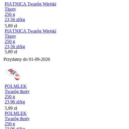
PIĄTNICA Twaróg Wiejski
Tłusty
250 g
23,56
zł
/kg
Cena
5,89
zł
PIĄTNICA Twaróg Wiejski
Tłusty
250 g
23,56
zł
/kg
Cena
5,89
zł
Przydatny do
01-09-2026
POLMLEK
Twaróg tłusty
250 g
23,96
zł
/kg
Cena
5,99
zł
POLMLEK
Twaróg tłusty
250 g
23,96
zł
/kg