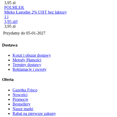
Cena
3,95
zł
POLMLEK
Mleko Łagodne 2% UHT bez laktozy
1 l
3,95
zł
/l
Cena
3,95
zł
Przydatny do
05-01-2027
Dostawa
Koszt i obszar dostawy
Metody Płatności
Terminy dostawy
Reklamacje i zwroty
Oferta
Gazetka Frisco
Nowości
Promocje
Bestsellery
Nasze marki
Rabat na pierwsze zakupy