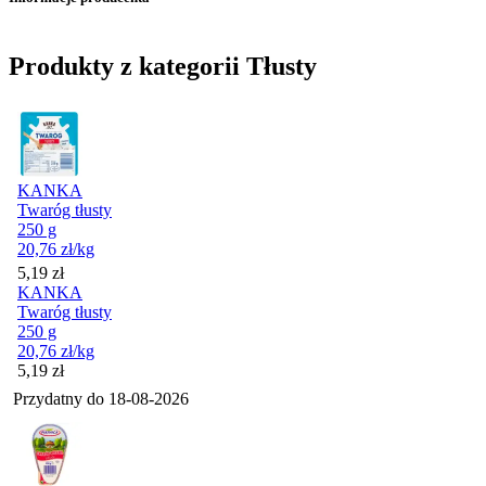
Produkty z kategorii Tłusty
KANKA
Twaróg tłusty
250 g
20,76
zł
/kg
Cena
5,19
zł
KANKA
Twaróg tłusty
250 g
20,76
zł
/kg
Cena
5,19
zł
Przydatny do
18-08-2026