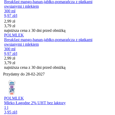
Breakfast mango-banan-jabłko-pomarańcza z płatkami
owsianymi i mlekiem
300 ml
9,97
zł
/l
Cena promocyjna
2,99
zł
3,79
zł
najniższa cena z 30 dni przed obniżką
POLMLEK
Breakfast mango-banan-jabłko-pomarańcza z płatkami
owsianymi i mlekiem
300 ml
9,97
zł
/l
Cena promocyjna
2,99
zł
3,79
zł
najniższa cena z 30 dni przed obniżką
Przydatny do
28-02-2027
POLMLEK
Mleko Łagodne 2% UHT bez laktozy
1 l
3,95
zł
/l