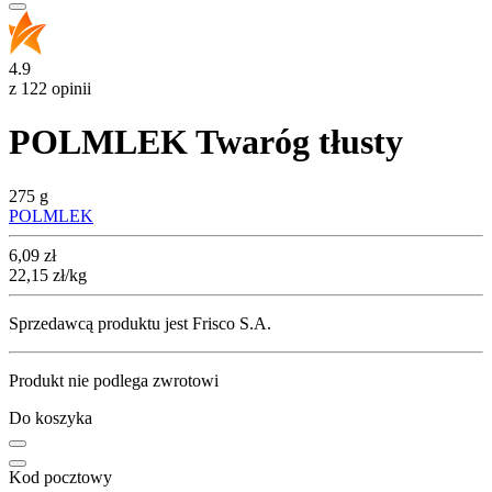
4.9
z 122 opinii
POLMLEK Twaróg tłusty
275 g
POLMLEK
Cena
6,09
zł
22,15
zł
/kg
Sprzedawcą produktu jest Frisco S.A.
Produkt nie podlega zwrotowi
Do koszyka
Kod pocztowy