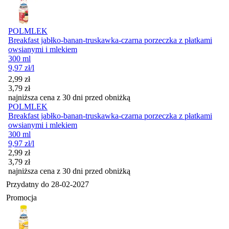
POLMLEK
Breakfast jabłko-banan-truskawka-czarna porzeczka z płatkami
owsianymi i mlekiem
300 ml
9,97
zł
/l
Cena promocyjna
2,99
zł
3,79
zł
najniższa cena z 30 dni przed obniżką
POLMLEK
Breakfast jabłko-banan-truskawka-czarna porzeczka z płatkami
owsianymi i mlekiem
300 ml
9,97
zł
/l
Cena promocyjna
2,99
zł
3,79
zł
najniższa cena z 30 dni przed obniżką
Przydatny do
28-02-2027
Promocja