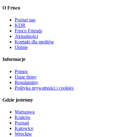
O Frisco
Poznaj nas
KDR
Frisco Friends
Aktualności
Kontakt dla mediów
Opinie
Informacje
Pomoc
Dane firmy
Regulaminy
Polityka prywatności i cookies
Gdzie jesteśmy
Warszawa
Kraków
Poznań
Katowice
Wrocław