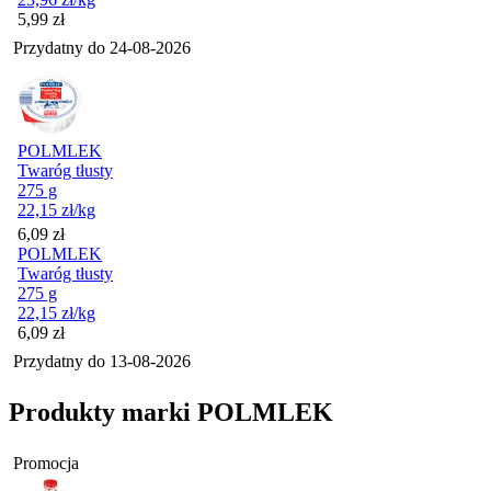
Cena
5,99
zł
Przydatny do
24-08-2026
POLMLEK
Twaróg tłusty
275 g
22,15
zł
/kg
Cena
6,09
zł
POLMLEK
Twaróg tłusty
275 g
22,15
zł
/kg
Cena
6,09
zł
Przydatny do
13-08-2026
Produkty marki POLMLEK
Promocja