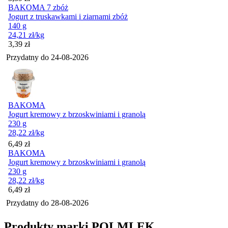
BAKOMA 7 zbóż
Jogurt z truskawkami i ziarnami zbóż
140 g
24,21
zł
/kg
Cena
3,39
zł
Przydatny do
24-08-2026
BAKOMA
Jogurt kremowy z brzoskwiniami i granolą
230 g
28,22
zł
/kg
Cena
6,49
zł
BAKOMA
Jogurt kremowy z brzoskwiniami i granolą
230 g
28,22
zł
/kg
Cena
6,49
zł
Przydatny do
28-08-2026
Produkty marki POLMLEK