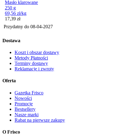
Masło klarowane
250 g
69,56
zł
/kg
Cena
17,39
zł
Przydatny do
08-04-2027
Dostawa
Koszt i obszar dostawy
Metody Płatności
Terminy dostawy
Reklamacje i zwroty
Oferta
Gazetka Frisco
Nowości
Promocje
Bestsellery
Nasze marki
Rabat na pierwsze zakupy
O Frisco