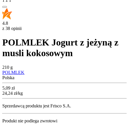
1
z
1
4.8
z 38 opinii
POLMLEK Jogurt z jeżyną z
musli kokosowym
210 g
POLMLEK
Polska
Cena
5,09
zł
24,24
zł
/kg
Sprzedawcą produktu jest Frisco S.A.
Produkt nie podlega zwrotowi