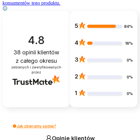
konsumentów tego produktu.
5
84%
4.8
4
16%
38
opinii klientów
3
z całego okresu
0%
zebranych i zweryfikowanych
przez
2
0%
1
0%
Jak zbieramy opinie?
Opinie klientów