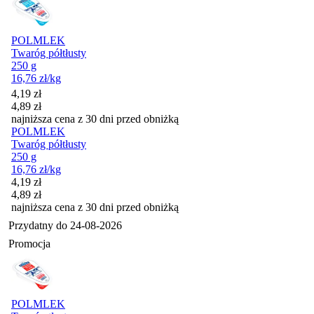
POLMLEK
Twaróg półtłusty
250 g
16,76
zł
/kg
Cena promocyjna
4,19
zł
4,89
zł
najniższa cena z 30 dni przed obniżką
POLMLEK
Twaróg półtłusty
250 g
16,76
zł
/kg
Cena promocyjna
4,19
zł
4,89
zł
najniższa cena z 30 dni przed obniżką
Przydatny do
24-08-2026
Promocja
POLMLEK