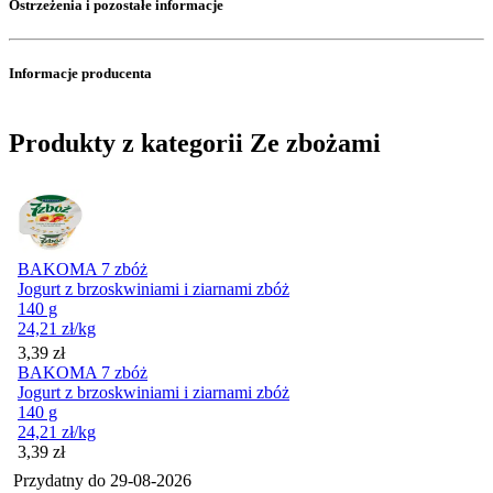
Ostrzeżenia i pozostałe informacje
Informacje producenta
Produkty z kategorii Ze zbożami
BAKOMA 7 zbóż
Jogurt z brzoskwiniami i ziarnami zbóż
140 g
24,21
zł
/kg
Cena
3,39
zł
BAKOMA 7 zbóż
Jogurt z brzoskwiniami i ziarnami zbóż
140 g
24,21
zł
/kg
Cena
3,39
zł
Przydatny do
29-08-2026