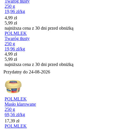
Twaróg tłusty
250 g
19,96
zł
/kg
Cena promocyjna
4,99
zł
5,99
zł
najniższa cena z 30 dni przed obniżką
POLMLEK
Twaróg tłusty
250 g
19,96
zł
/kg
Cena promocyjna
4,99
zł
5,99
zł
najniższa cena z 30 dni przed obniżką
Przydatny do
24-08-2026
POLMLEK
Masło klarowane
250 g
69,56
zł
/kg
Cena
17,39
zł
POLMLEK