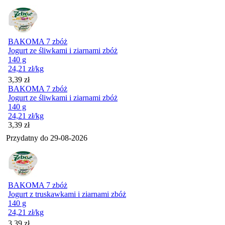
BAKOMA 7 zbóż
Jogurt ze śliwkami i ziarnami zbóż
140 g
24,21
zł
/kg
Cena
3,39
zł
BAKOMA 7 zbóż
Jogurt ze śliwkami i ziarnami zbóż
140 g
24,21
zł
/kg
Cena
3,39
zł
Przydatny do
29-08-2026
BAKOMA 7 zbóż
Jogurt z truskawkami i ziarnami zbóż
140 g
24,21
zł
/kg
Cena
3,39
zł