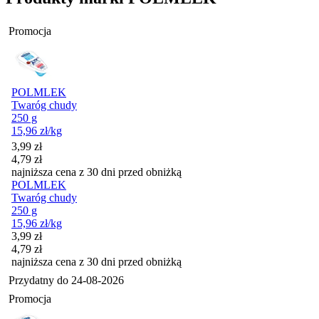
Promocja
POLMLEK
Twaróg chudy
250 g
15,96
zł
/kg
Cena promocyjna
3,99
zł
4,79
zł
najniższa cena z 30 dni przed obniżką
POLMLEK
Twaróg chudy
250 g
15,96
zł
/kg
Cena promocyjna
3,99
zł
4,79
zł
najniższa cena z 30 dni przed obniżką
Przydatny do
24-08-2026
Promocja