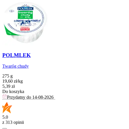
POLMLEK
Twaróg chudy
275 g
19,60
zł
/
kg
Cena
5,39
zł
Do koszyka
Przydatny do
14-08-2026
5.0
z 313 opinii