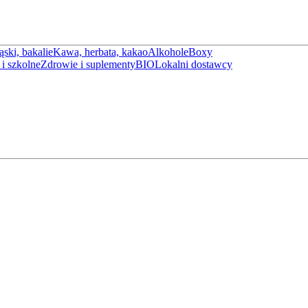
ąski, bakalie
Kawa, herbata, kakao
Alkohole
Boxy
i szkolne
Zdrowie i suplementy
BIO
Lokalni dostawcy