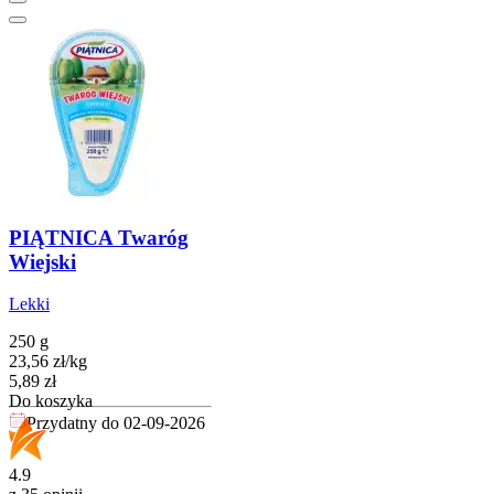
PIĄTNICA Twaróg
Wiejski
Lekki
250 g
23,56
zł
/
kg
Cena
5,89
zł
Do koszyka
Przydatny do
02-09-2026
4.9