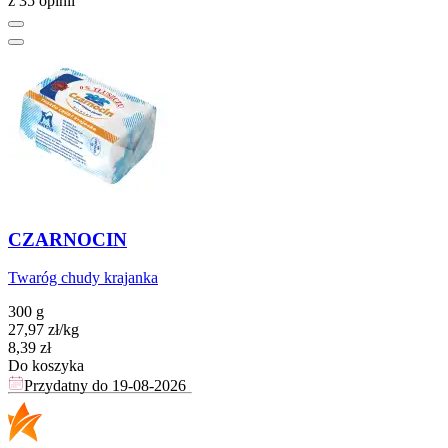
z 35 opinii
CZARNOCIN
Twaróg chudy krajanka
300 g
27,97
zł
/
kg
Cena
8,39
zł
Do koszyka
Przydatny do
19-08-2026