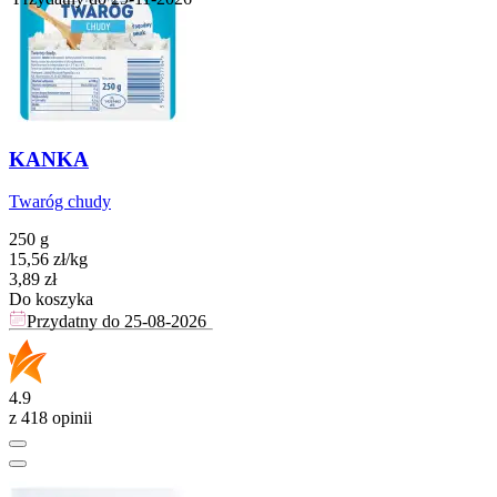
KANKA
Twaróg chudy
250 g
15,56
zł
/
kg
Cena
3,89
zł
Do koszyka
Przydatny do
25-08-2026
4.9
z 418 opinii