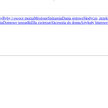
ny
Ryby i owoce morza
Mrożone
Spiżarnia
Dania gotowe
Słodycze, przek
ta
Domowe porządki
Dla zwierząt
Akcesoria do domu
Artykuły biurowe 