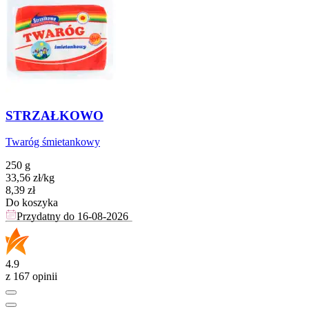
STRZAŁKOWO
Twaróg śmietankowy
250 g
33,56
zł
/
kg
Cena
8,39
zł
Do koszyka
Przydatny do
16-08-2026
4.9
z 167 opinii