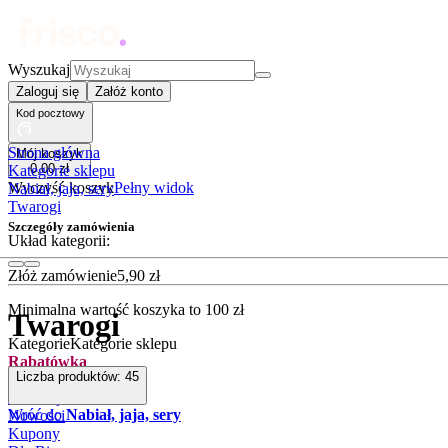
Wyszukaj
Zaloguj się
Załóż konto
Kod pocztowy
Strona główna
Mój koszyk
0
,
00
zł
Kategorie sklepu
Wyczyść koszyk
Pełny widok
Nabiał, jaja, sery
Twarogi
Szczegóły zamówienia
Układ kategorii:
Złóż zamówienie
5
,
90
zł
Minimalna wartość koszyka to
100
zł
Twarogi
Kategorie
Kategorie sklepu
Rabatówka
Liczba produktów:
45
Outlet
Promocje
Wróć do
Nabiał, jaja, sery
Nowości
Kupony