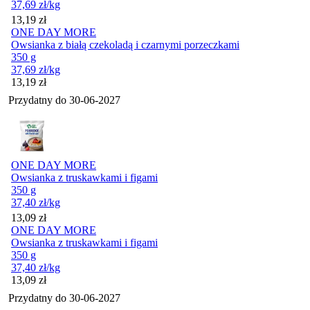
37,69
zł
/kg
Cena
13,19
zł
ONE DAY MORE
Owsianka z białą czekoladą i czarnymi porzeczkami
350 g
37,69
zł
/kg
Cena
13,19
zł
Przydatny do
30-06-2027
ONE DAY MORE
Owsianka z truskawkami i figami
350 g
37,40
zł
/kg
Cena
13,09
zł
ONE DAY MORE
Owsianka z truskawkami i figami
350 g
37,40
zł
/kg
Cena
13,09
zł
Przydatny do
30-06-2027