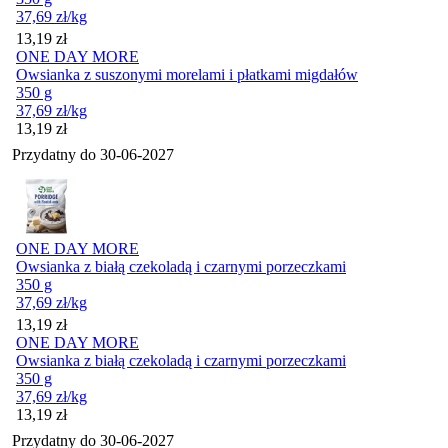
37,69
zł
/kg
Cena
13,19
zł
ONE DAY MORE
Owsianka z suszonymi morelami i płatkami migdałów
350 g
37,69
zł
/kg
Cena
13,19
zł
Przydatny do
30-06-2027
ONE DAY MORE
Owsianka z białą czekoladą i czarnymi porzeczkami
350 g
37,69
zł
/kg
Cena
13,19
zł
ONE DAY MORE
Owsianka z białą czekoladą i czarnymi porzeczkami
350 g
37,69
zł
/kg
Cena
13,19
zł
Przydatny do
30-06-2027