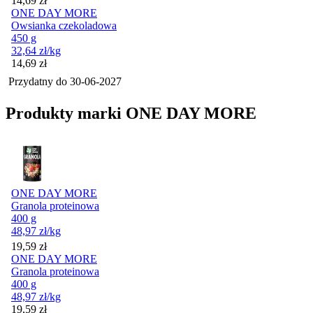
14,69
zł
ONE DAY MORE
Owsianka czekoladowa
450 g
32,64
zł
/kg
Cena
14,69
zł
Przydatny do
30-06-2027
Produkty marki ONE DAY MORE
ONE DAY MORE
Granola proteinowa
400 g
48,97
zł
/kg
Cena
19,59
zł
ONE DAY MORE
Granola proteinowa
400 g
48,97
zł
/kg
Cena
19,59
zł