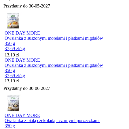
Przydatny do
30-05-2027
ONE DAY MORE
Owsianka z suszonymi morelami i płatkami migdałów
350 g
37,69
zł
/kg
Cena
13,19
zł
ONE DAY MORE
Owsianka z suszonymi morelami i płatkami migdałów
350 g
37,69
zł
/kg
Cena
13,19
zł
Przydatny do
30-06-2027
ONE DAY MORE
Owsianka z białą czekoladą i czarnymi porzeczkami
350 g