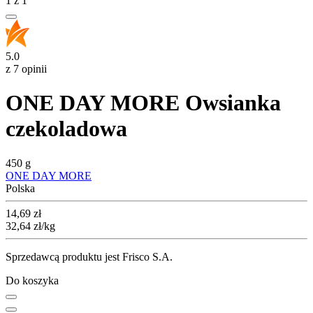
1
z
1
5.0
z 7 opinii
ONE DAY MORE Owsianka
czekoladowa
450 g
ONE DAY MORE
Polska
Cena
14,69
zł
32,64
zł
/kg
Sprzedawcą produktu jest Frisco S.A.
Do koszyka