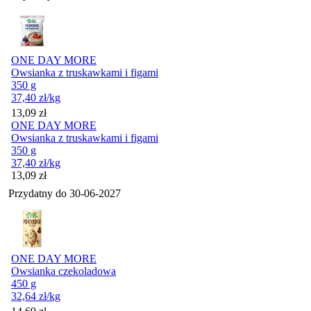
ONE DAY MORE
Owsianka z truskawkami i figami
350 g
37,40
zł
/kg
Cena
13,09
zł
ONE DAY MORE
Owsianka z truskawkami i figami
350 g
37,40
zł
/kg
Cena
13,09
zł
Przydatny do
30-06-2027
ONE DAY MORE
Owsianka czekoladowa
450 g
32,64
zł
/kg
Cena