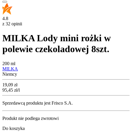
4.8
z 32 opinii
MILKA Lody mini rożki w
polewie czekoladowej 8szt.
200 ml
MILKA
Niemcy
Cena
19,09
zł
95,45
zł
/l
Sprzedawcą produktu jest Frisco S.A.
Produkt nie podlega zwrotowi
Do koszyka