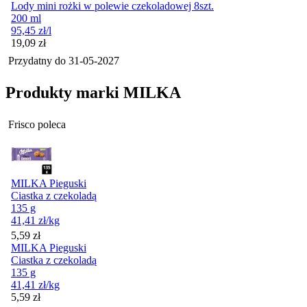
Lody mini rożki w polewie czekoladowej 8szt.
200 ml
95,45
zł
/l
Cena
19,09
zł
Przydatny do
31-05-2027
Produkty marki MILKA
Frisco poleca
MILKA Pieguski
Ciastka z czekoladą
135 g
41,41
zł
/kg
Cena
5,59
zł
MILKA Pieguski
Ciastka z czekoladą
135 g
41,41
zł
/kg
Cena
5,59
zł