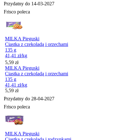
Przydatny do
14-03-2027
Frisco poleca
MILKA Pieguski
Ciastka z czekoladą i orzechami
135 g
41,41
zł
/kg
Cena
5,59
zł
MILKA Pieguski
Ciastka z czekoladą i orzechami
135 g
41,41
zł
/kg
Cena
5,59
zł
Przydatny do
28-04-2027
Frisco poleca
MILKA Pieguski
Ciastka z czekoladą i rodzynkami