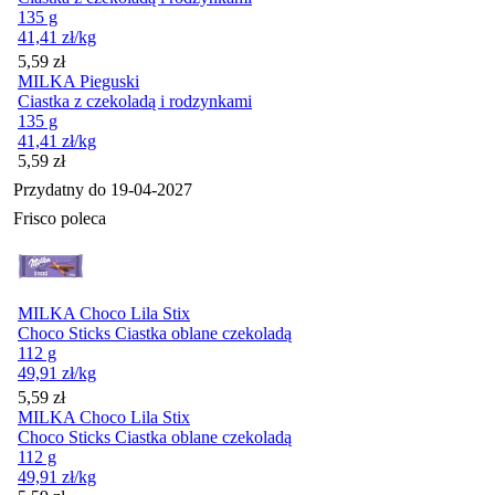
135 g
41,41
zł
/kg
Cena
5,59
zł
MILKA Pieguski
Ciastka z czekoladą i rodzynkami
135 g
41,41
zł
/kg
Cena
5,59
zł
Przydatny do
19-04-2027
Frisco poleca
MILKA Choco Lila Stix
Choco Sticks Ciastka oblane czekoladą
112 g
49,91
zł
/kg
Cena
5,59
zł
MILKA Choco Lila Stix
Choco Sticks Ciastka oblane czekoladą
112 g
49,91
zł
/kg