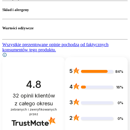
Skład i alergeny
Wartości odżywcze
Wszystkie prezentowane opinie pochodzą od faktycznych
konsumentów tego produktu.
5
84%
4.8
4
16%
32
opinii klientów
3
z całego okresu
0%
zebranych i zweryfikowanych
przez
2
0%