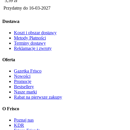
Cena
5,59
zł
Przydatny do
16-03-2027
Dostawa
Koszt i obszar dostawy
Metody Płatności
Terminy dostawy
Reklamacje i zwroty
Oferta
Gazetka Frisco
Nowości
Promocje
Bestsellery
Nasze marki
Rabat na pierwsze zakupy
O Frisco
Poznaj nas
KDR