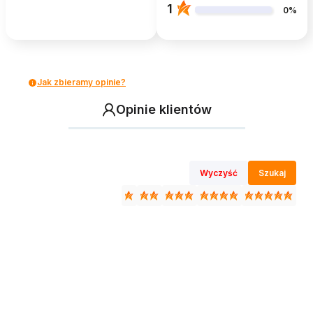
1
0%
Jak zbieramy opinie?
Opinie klientów
Wyczyść
Szukaj