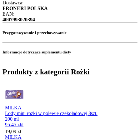
Dostawca:
FRONERI POLSKA
EAN:
4007993020394
Przygotowywanie i przechowywanie
Informacje dotyczące suplementu diety
Produkty z kategorii Rożki
MILKA
Lody mini rożki w polewie czekoladowej 8szt.
200 ml
95,45
zł
/l
Cena
19,09
zł
MILKA