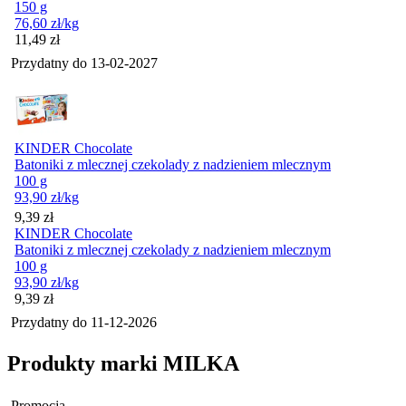
150 g
76,60
zł
/kg
Cena
11,49
zł
Przydatny do
13-02-2027
KINDER Chocolate
Batoniki z mlecznej czekolady z nadzieniem mlecznym
100 g
93,90
zł
/kg
Cena
9,39
zł
KINDER Chocolate
Batoniki z mlecznej czekolady z nadzieniem mlecznym
100 g
93,90
zł
/kg
Cena
9,39
zł
Przydatny do
11-12-2026
Produkty marki MILKA
Promocja