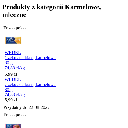
Produkty z kategorii Karmelowe,
mleczne
Frisco poleca
WEDEL
Czekolada biała, karmelowa
80 g
74,88
zł
/kg
Cena
5,99
zł
WEDEL
Czekolada biała, karmelowa
80 g
74,88
zł
/kg
Cena
5,99
zł
Przydatny do
22-08-2027
Frisco poleca