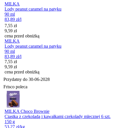
MILKA
Lody peanut caramel na patyku
90 ml
83,89
zł
/l
Cena promocyjna
7,55
zł
9,59
zł
cena przed obniżką
MILKA
Lody peanut caramel na patyku
90 ml
83,89
zł
/l
Cena promocyjna
7,55
zł
9,59
zł
cena przed obniżką
Przydatny do
30-06-2028
Frisco poleca
MILKA Choco Brownie
Ciastka z czekoladą i kawałkami czekolady mlecznej 6 szt.
150 g
53,27
zł
/kg