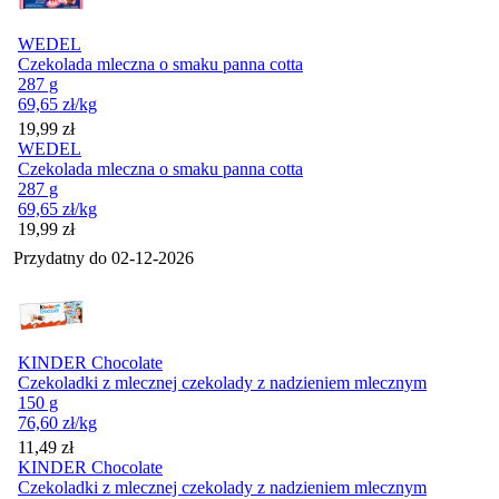
WEDEL
Czekolada mleczna o smaku panna cotta
287 g
69,65
zł
/kg
Cena
19,99
zł
WEDEL
Czekolada mleczna o smaku panna cotta
287 g
69,65
zł
/kg
Cena
19,99
zł
Przydatny do
02-12-2026
KINDER Chocolate
Czekoladki z mlecznej czekolady z nadzieniem mlecznym
150 g
76,60
zł
/kg
Cena
11,49
zł
KINDER Chocolate
Czekoladki z mlecznej czekolady z nadzieniem mlecznym