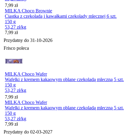
Cena
7,99
zł
MILKA Choco Brownie
Ciastka z czekoladą i kawałkami czekolady mlecznej 6 szt.
150 g
53,27
zł
/kg
Cena
7,99
zł
Przydatny do
31-10-2026
Frisco poleca
MILKA Choco Wafer
Wafelki z kremem kakaowym oblane czekoladą mleczną 5 szt.
150 g
53,27
zł
/kg
Cena
7,99
zł
MILKA Choco Wafer
Wafelki z kremem kakaowym oblane czekoladą mleczną 5 szt.
150 g
53,27
zł
/kg
Cena
7,99
zł
Przydatny do
02-03-2027