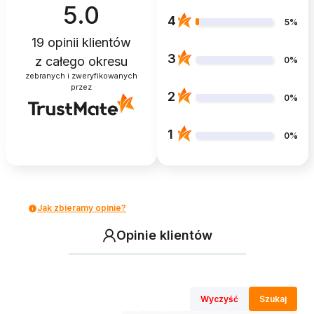
5.0
4
5%
19
opinii klientów
3
z całego okresu
0%
zebranych i zweryfikowanych
przez
2
0%
1
0%
Jak zbieramy opinie?
Opinie klientów
Wyczyść
Szukaj