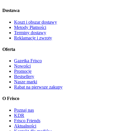
Dostawa
Koszt i obszar dostawy
Metody Płatności
Terminy dostawy
Reklamacje i zwroty
Oferta
Gazetka Frisco
Nowości
Promocje
Bestsellery
Nasze marki
Rabat na pierwsze zakupy
O Frisco
Poznaj nas
KDR
Frisco Friends
Aktualności