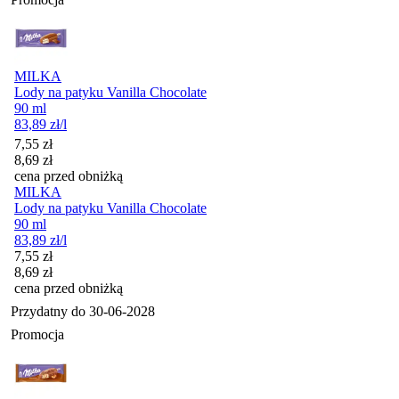
MILKA
Lody na patyku Vanilla Chocolate
90 ml
83,89
zł
/l
Cena promocyjna
7,55
zł
8,69
zł
cena przed obniżką
MILKA
Lody na patyku Vanilla Chocolate
90 ml
83,89
zł
/l
Cena promocyjna
7,55
zł
8,69
zł
cena przed obniżką
Przydatny do
30-06-2028
Promocja