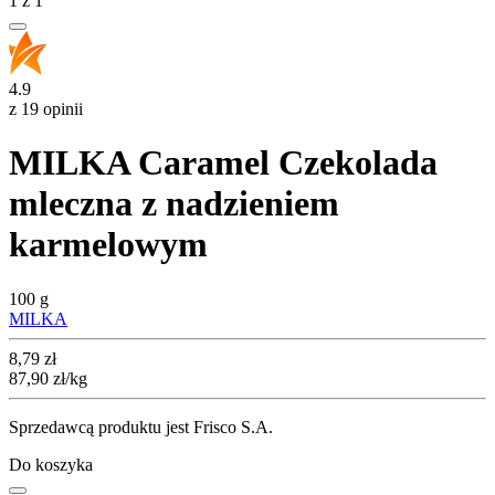
1
z
1
4.9
z 19 opinii
MILKA Caramel Czekolada
mleczna z nadzieniem
karmelowym
100 g
MILKA
Cena
8,79
zł
87,90
zł
/kg
Sprzedawcą produktu jest Frisco S.A.
Do koszyka