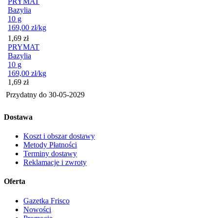
PRYMAT
Bazylia
10 g
169,00
zł
/kg
Cena
1,69
zł
PRYMAT
Bazylia
10 g
169,00
zł
/kg
Cena
1,69
zł
Przydatny do
30-05-2029
Dostawa
Koszt i obszar dostawy
Metody Płatności
Terminy dostawy
Reklamacje i zwroty
Oferta
Gazetka Frisco
Nowości