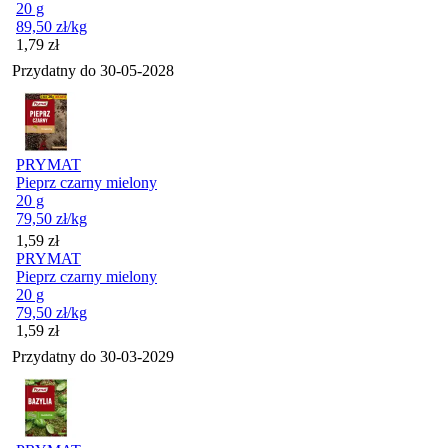
20 g
89,50
zł
/kg
Cena
1,79
zł
Przydatny do
30-05-2028
PRYMAT
Pieprz czarny mielony
20 g
79,50
zł
/kg
Cena
1,59
zł
PRYMAT
Pieprz czarny mielony
20 g
79,50
zł
/kg
Cena
1,59
zł
Przydatny do
30-03-2029