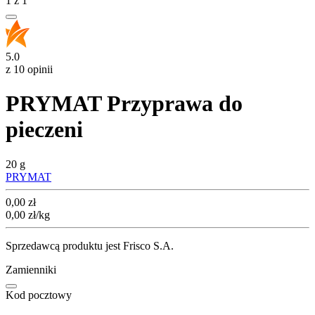
1
z
1
5.0
z 10 opinii
PRYMAT Przyprawa do
pieczeni
20 g
PRYMAT
Cena
0,00
zł
0,00
zł
/kg
Sprzedawcą produktu jest Frisco S.A.
Zamienniki
Kod pocztowy