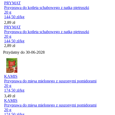
PRYMAT
Przyprawa do kotleta schabowego z natką pietruszki
20 g
144,50
zł
/kg
Cena
2,89
zł
PRYMAT
Przyprawa do kotleta schabowego z natką pietruszki
20 g
144,50
zł
/kg
Cena
2,89
zł
Przydatny do
30-06-2028
KAMIS
Przyprawa do mięsa mielonego z suszonymi pomidorami
20 g
174,50
zł
/kg
Cena
3,49
zł
KAMIS
Przyprawa do mięsa mielonego z suszonymi pomidorami
20 g
174,50
zł
/kg