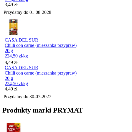
Cena
3,49
zł
Przydatny do
01-08-2028
CASA DEL SUR
Chilli con carne (mieszanka przypraw)
20 g
224,50
zł
/kg
Cena
4,49
zł
CASA DEL SUR
Chilli con carne (mieszanka przypraw)
20 g
224,50
zł
/kg
Cena
4,49
zł
Przydatny do
30-07-2027
Produkty marki PRYMAT