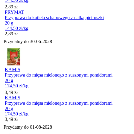
144,50
zł
/kg
Cena
2,89
zł
PRYMAT
Przyprawa do kotleta schabowego z natką pietruszki
20 g
144,50
zł
/kg
Cena
2,89
zł
Przydatny do
30-06-2028
KAMIS
Przyprawa do mięsa mielonego z suszonymi pomidorami
20 g
174,50
zł
/kg
Cena
3,49
zł
KAMIS
Przyprawa do mięsa mielonego z suszonymi pomidorami
20 g
174,50
zł
/kg
Cena
3,49
zł
Przydatny do
01-08-2028