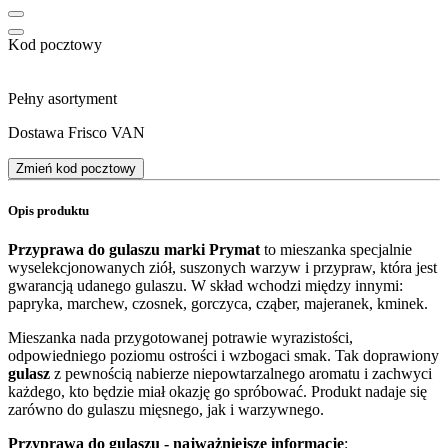
Kod pocztowy
Pełny asortyment
Dostawa Frisco VAN
Zmień kod pocztowy
Opis produktu
Przyprawa do gulaszu marki Prymat
to mieszanka specjalnie
wyselekcjonowanych ziół, suszonych warzyw i przypraw, która jest
gwarancją udanego gulaszu. W skład wchodzi między innymi:
papryka, marchew, czosnek, gorczyca, cząber, majeranek, kminek.
Mieszanka nada przygotowanej potrawie wyrazistości,
odpowiedniego poziomu ostrości i wzbogaci smak. Tak doprawiony
gulasz
z pewnością nabierze niepowtarzalnego aromatu i zachwyci
każdego, kto będzie miał okazję go spróbować. Produkt nadaje się
zarówno do gulaszu mięsnego, jak i warzywnego.
Przyprawa do gulaszu - najważniejsze informacje
: