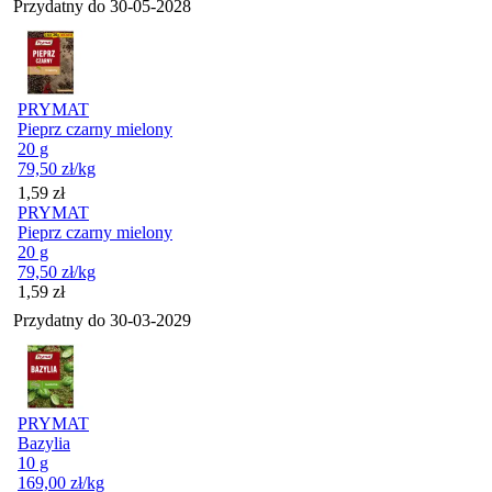
Przydatny do
30-05-2028
PRYMAT
Pieprz czarny mielony
20 g
79,50
zł
/kg
Cena
1,59
zł
PRYMAT
Pieprz czarny mielony
20 g
79,50
zł
/kg
Cena
1,59
zł
Przydatny do
30-03-2029
PRYMAT
Bazylia
10 g
169,00
zł
/kg