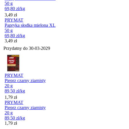
50 g
69,80
zł
/kg
Cena
3,49
zł
PRYMAT
Papryka słodka mielona XL
50 g
69,80
zł
/kg
Cena
3,49
zł
Przydatny do
30-03-2029
PRYMAT
Pieprz czarny ziarnisty
20 g
89,50
zł
/kg
Cena
1,79
zł
PRYMAT
Pieprz czarny ziarnisty
20 g
89,50
zł
/kg
Cena
1,79
zł