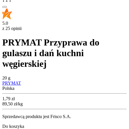
1
z
1
5.0
z 25 opinii
PRYMAT Przyprawa do
gulaszu i dań kuchni
węgierskiej
20 g
PRYMAT
Polska
Cena
1,79
zł
89,50
zł
/kg
Sprzedawcą produktu jest Frisco S.A.
Do koszyka