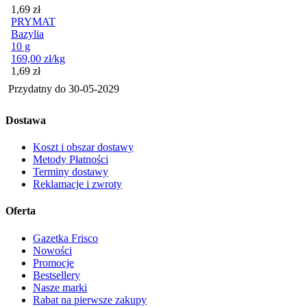
Cena
1,69
zł
PRYMAT
Bazylia
10 g
169,00
zł
/kg
Cena
1,69
zł
Przydatny do
30-05-2029
Dostawa
Koszt i obszar dostawy
Metody Płatności
Terminy dostawy
Reklamacje i zwroty
Oferta
Gazetka Frisco
Nowości
Promocje
Bestsellery
Nasze marki
Rabat na pierwsze zakupy