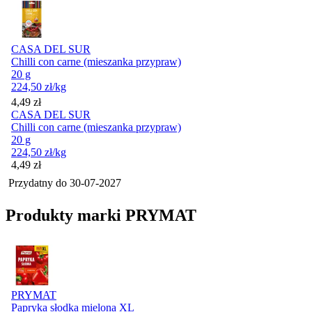
CASA DEL SUR
Chilli con carne (mieszanka przypraw)
20 g
224,50
zł
/kg
Cena
4,49
zł
CASA DEL SUR
Chilli con carne (mieszanka przypraw)
20 g
224,50
zł
/kg
Cena
4,49
zł
Przydatny do
30-07-2027
Produkty marki PRYMAT
PRYMAT
Papryka słodka mielona XL