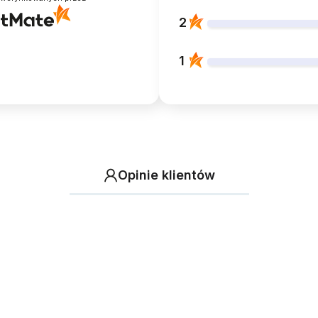
2
1
Opinie klientów