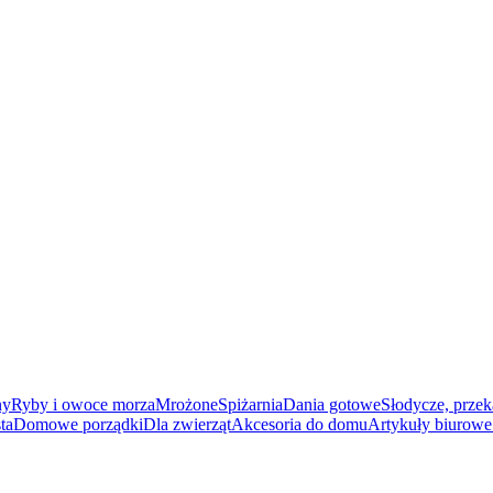
ny
Ryby i owoce morza
Mrożone
Spiżarnia
Dania gotowe
Słodycze, przek
ta
Domowe porządki
Dla zwierząt
Akcesoria do domu
Artykuły biurowe 