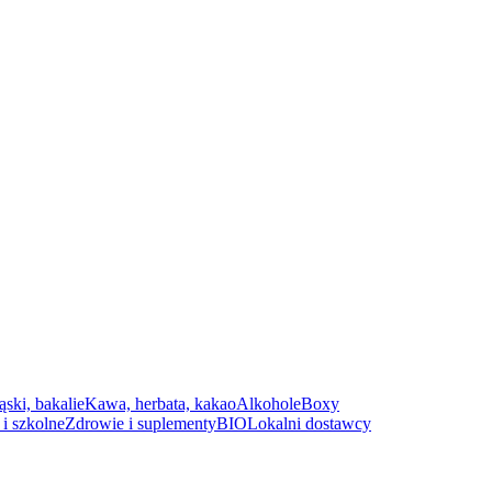
ąski, bakalie
Kawa, herbata, kakao
Alkohole
Boxy
i szkolne
Zdrowie i suplementy
BIO
Lokalni dostawcy