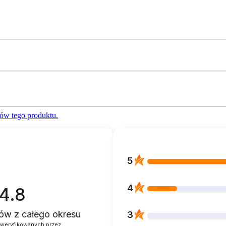
ów tego produktu.
5
4
4.8
ntów
z całego okresu
3
zweryfikowanych przez