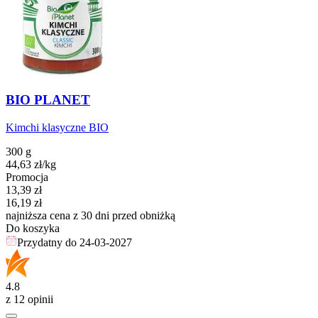
BIO PLANET
Kimchi klasyczne BIO
300 g
44,63
zł
/kg
Promocja
Cena promocyjna
13,39
zł
16,19
zł
najniższa cena z 30 dni przed obniżką
Do koszyka
Przydatny do
24-03-2027
4.8
z 12 opinii