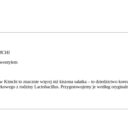
IMCHI
z wentylem
Kimchi to znacznie więcej niż kiszona sałatka – to dziedzictwo koreań
kowego z rodziny Lactobacillus. Przygotowujemy je według oryginaln