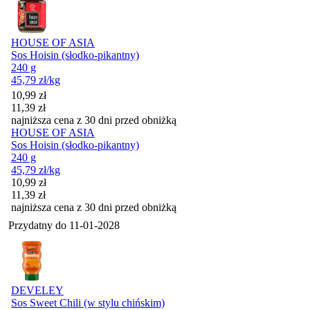
HOUSE OF ASIA
Sos Hoisin (słodko-pikantny)
240 g
45,79
zł
/kg
Cena promocyjna
10,99
zł
11,39
zł
najniższa cena z 30 dni przed obniżką
HOUSE OF ASIA
Sos Hoisin (słodko-pikantny)
240 g
45,79
zł
/kg
Cena promocyjna
10,99
zł
11,39
zł
najniższa cena z 30 dni przed obniżką
Przydatny do
11-01-2028
DEVELEY
Sos Sweet Chili (w stylu chińskim)