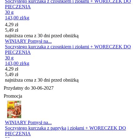
Soczystego kurczaka z czosnkiem i ziołami + WORECZEK DO
PIECZENIA
30 g
143,00
zł
/kg
Cena promocyjna
4,29
zł
5,49
zł
najniższa cena z 30 dni przed obniżką
WINIARY Pomysł na...
Soczystego kurczaka z czosnkiem i ziołami + WORECZEK DO
PIECZENIA
30 g
143,00
zł
/kg
Cena promocyjna
4,29
zł
5,49
zł
najniższa cena z 30 dni przed obniżką
Przydatny do
30-06-2027
Promocja
WINIARY Pomysł na...
Soczystego kurczaka z papryką i ziołami + WORECZEK DO
PIECZENIA