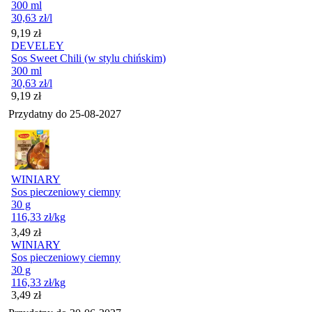
300 ml
30,63
zł
/l
Cena
9,19
zł
DEVELEY
Sos Sweet Chili (w stylu chińskim)
300 ml
30,63
zł
/l
Cena
9,19
zł
Przydatny do
25-08-2027
WINIARY
Sos pieczeniowy ciemny
30 g
116,33
zł
/kg
Cena
3,49
zł
WINIARY
Sos pieczeniowy ciemny
30 g
116,33
zł
/kg
Cena
3,49
zł