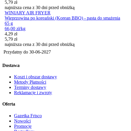
5,79
zł
najniższa cena z 30 dni przed obniżką
WINIARY AIR FRYER
Wieprzowina po koreański (Korean BBQ) - pasta do smażenia
65 g
66,00
zł
/kg
Cena promocyjna
4,29
zł
5,79
zł
najniższa cena z 30 dni przed obniżką
Przydatny do
30-06-2027
Dostawa
Koszt i obszar dostawy
Metody Płatności
Terminy dostawy
Reklamacje i zwroty
Oferta
Gazetka Frisco
Nowości
Promocje