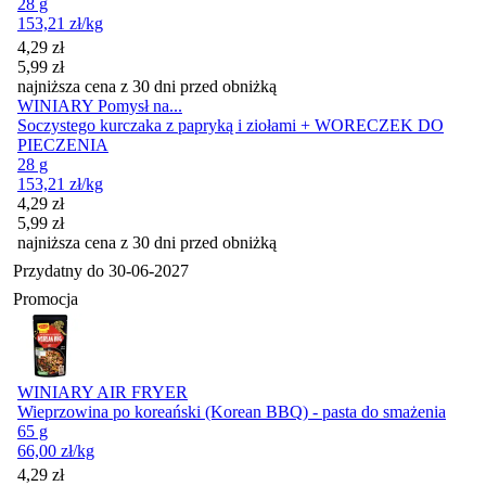
28 g
153,21
zł
/kg
Cena promocyjna
4,29
zł
5,99
zł
najniższa cena z 30 dni przed obniżką
WINIARY Pomysł na...
Soczystego kurczaka z papryką i ziołami + WORECZEK DO
PIECZENIA
28 g
153,21
zł
/kg
Cena promocyjna
4,29
zł
5,99
zł
najniższa cena z 30 dni przed obniżką
Przydatny do
30-06-2027
Promocja
WINIARY AIR FRYER
Wieprzowina po koreański (Korean BBQ) - pasta do smażenia
65 g
66,00
zł
/kg
Cena promocyjna
4,29
zł