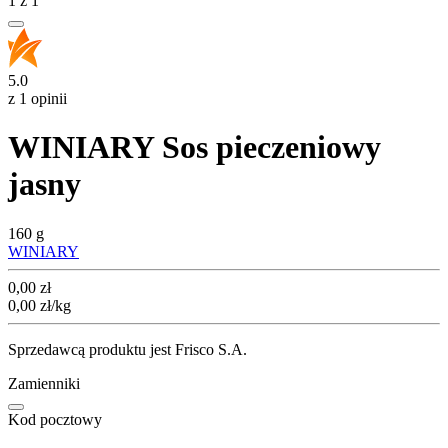
1
z
1
5.0
z 1 opinii
WINIARY Sos pieczeniowy
jasny
160 g
WINIARY
Cena
0,00
zł
0,00
zł
/kg
Sprzedawcą produktu jest Frisco S.A.
Zamienniki
Kod pocztowy