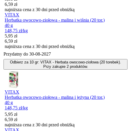
6,59
zł
najniższa cena z 30 dni przed obniżką
VITAX
Herbatka owocowo-ziołowa - malina i wiśnia (20 tor.)
40 g
148,75
zł
/kg
Cena promocyjna
5,95
zł
6,59
zł
najniższa cena z 30 dni przed obniżką
Przydatny do
30-08-2027
Odbierz za 10 gr: VITAX - Herbata owocowo-ziołowa (20 torebek).
Przy zakupie 2 produktów.
VITAX
Herbatka owocowo-ziołowa - malina i jeżyna (20 tor.)
40 g
148,75
zł
/kg
Cena promocyjna
5,95
zł
6,59
zł
najniższa cena z 30 dni przed obniżką
VITAX