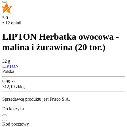
5.0
z 12 opinii
LIPTON Herbatka owocowa -
malina i żurawina (20 tor.)
32 g
LIPTON
Polska
Cena
9,99
zł
312,19
zł
/kg
Sprzedawcą produktu jest Frisco S.A.
Do koszyka
Kod pocztowy