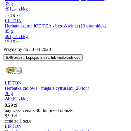
35 g
491,14
zł
/kg
Cena
17,19
zł
LIPTON
Herbata czarna ICE TEA - brzoskwinia (10 piramidek)
35 g
491,14
zł
/kg
Cena
17,19
zł
Przydatny do
30-04-2028
6,49
zł/szt. kupując
2
szt.
lub wielokrotność
LIPTON
Herbatka ziołowa - mięta z cytrusami (20 tor.)
26 g
249,62
zł
/kg
8,29
zł
najniższa cena z 30 dni przed obniżką
8,99
zł
cena za 1 szt.
LIPTON