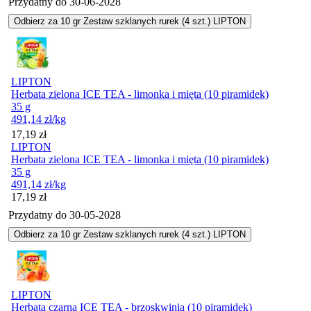
Przydatny do
30-06-2028
Odbierz za 10 gr Zestaw szklanych rurek (4 szt.) LIPTON
LIPTON
Herbata zielona ICE TEA - limonka i mięta (10 piramidek)
35 g
491,14
zł
/kg
Cena
17,19
zł
LIPTON
Herbata zielona ICE TEA - limonka i mięta (10 piramidek)
35 g
491,14
zł
/kg
Cena
17,19
zł
Przydatny do
30-05-2028
Odbierz za 10 gr Zestaw szklanych rurek (4 szt.) LIPTON
LIPTON
Herbata czarna ICE TEA - brzoskwinia (10 piramidek)