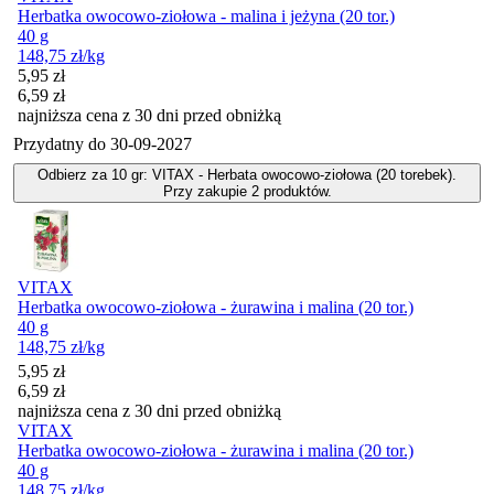
Herbatka owocowo-ziołowa - malina i jeżyna (20 tor.)
40 g
148,75
zł
/kg
Cena promocyjna
5,95
zł
6,59
zł
najniższa cena z 30 dni przed obniżką
Przydatny do
30-09-2027
Odbierz za 10 gr: VITAX - Herbata owocowo-ziołowa (20 torebek).
Przy zakupie 2 produktów.
VITAX
Herbatka owocowo-ziołowa - żurawina i malina (20 tor.)
40 g
148,75
zł
/kg
Cena promocyjna
5,95
zł
6,59
zł
najniższa cena z 30 dni przed obniżką
VITAX
Herbatka owocowo-ziołowa - żurawina i malina (20 tor.)
40 g
148,75
zł
/kg