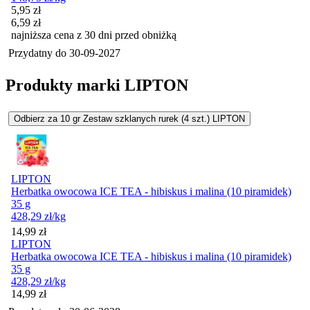
Cena promocyjna
5,95
zł
6,59
zł
najniższa cena z 30 dni przed obniżką
Przydatny do
30-09-2027
Produkty marki LIPTON
Odbierz za 10 gr Zestaw szklanych rurek (4 szt.) LIPTON
LIPTON
Herbatka owocowa ICE TEA - hibiskus i malina (10 piramidek)
35 g
428,29
zł
/kg
Cena
14,99
zł
LIPTON
Herbatka owocowa ICE TEA - hibiskus i malina (10 piramidek)
35 g
428,29
zł
/kg
Cena
14,99
zł