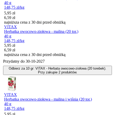
40 g
148,75
zł
/kg
Cena promocyjna
5,95
zł
6,59
zł
najniższa cena z 30 dni przed obniżką
VITAX
Herbatka owocowo-ziołowa - malina (20 tor.)
40 g
148,75
zł
/kg
Cena promocyjna
5,95
zł
6,59
zł
najniższa cena z 30 dni przed obniżką
Przydatny do
30-10-2027
Odbierz za 10 gr: VITAX - Herbata owocowo-ziołowa (20 torebek).
Przy zakupie 2 produktów.
VITAX
Herbatka owocowo-ziołowa - malina i wiśnia (20 tor.)
40 g
148,75
zł
/kg
Cena promocyjna
5,95
zł