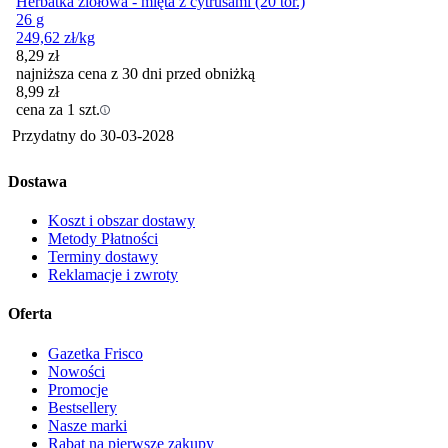
Herbatka ziołowa - mięta z cytrusami (20 tor.)
26 g
249,62
zł
/kg
8,29
zł
najniższa cena z 30 dni przed obniżką
8,99
zł
cena za 1 szt.
Przydatny do
30-03-2028
Dostawa
Koszt i obszar dostawy
Metody Płatności
Terminy dostawy
Reklamacje i zwroty
Oferta
Gazetka Frisco
Nowości
Promocje
Bestsellery
Nasze marki
Rabat na pierwsze zakupy