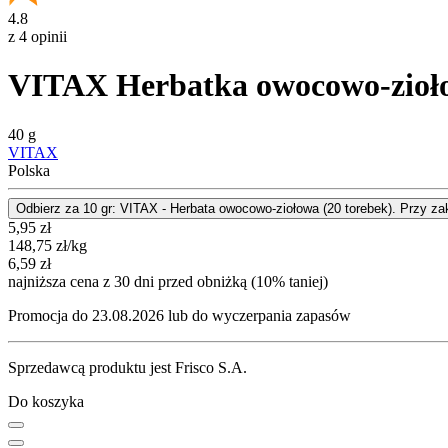
4.8
z 4 opinii
VITAX Herbatka owocowo-ziołow
40 g
VITAX
Polska
Odbierz za 10 gr: VITAX - Herbata owocowo-ziołowa (20 torebek). Przy za
Cena promocyjna
5,95
zł
148,75
zł
/kg
6,59
zł
najniższa cena z 30 dni przed obniżką (10% taniej)
Promocja do 23.08.2026 lub do wyczerpania zapasów
Sprzedawcą produktu jest Frisco S.A.
Do koszyka