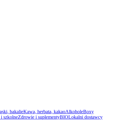
ąski, bakalie
Kawa, herbata, kakao
Alkohole
Boxy
i szkolne
Zdrowie i suplementy
BIO
Lokalni dostawcy