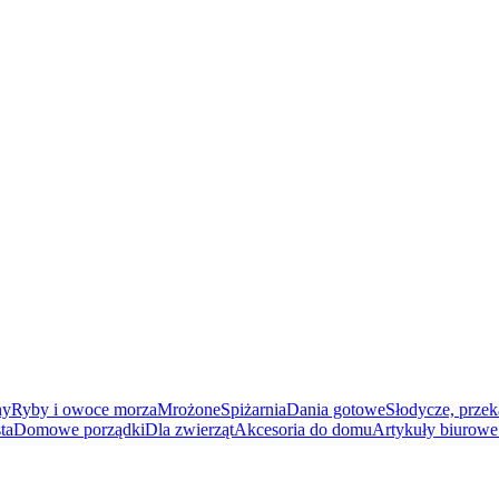
ny
Ryby i owoce morza
Mrożone
Spiżarnia
Dania gotowe
Słodycze, przek
ta
Domowe porządki
Dla zwierząt
Akcesoria do domu
Artykuły biurowe 