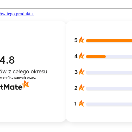
ów tego produktu.
5
4
4.8
ntów
z całego okresu
3
zweryfikowanych przez
2
1