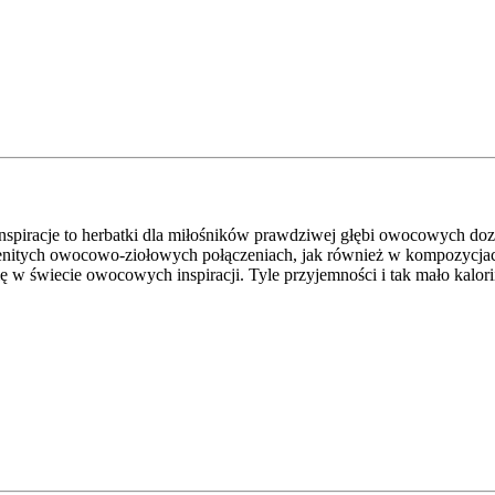
iracje to herbatki dla miłośników prawdziwej głębi owocowych dozna
nitych owocowo-ziołowych połączeniach, jak również w kompozycjach 
się w świecie owocowych inspiracji. Tyle przyjemności i tak mało kalori