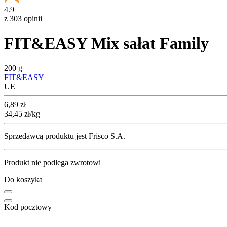
4.9
z 303 opinii
FIT&EASY Mix sałat Family
200 g
FIT&EASY
UE
Cena
6,89
zł
34,45
zł
/kg
Sprzedawcą produktu jest Frisco S.A.
Produkt nie podlega zwrotowi
Do koszyka
Kod pocztowy