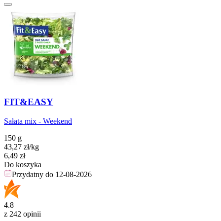
FIT&EASY
Sałata mix - Weekend
150 g
43,27
zł
/kg
Cena
6,49
zł
Do koszyka
Przydatny do
12-08-2026
4.8
z 242 opinii