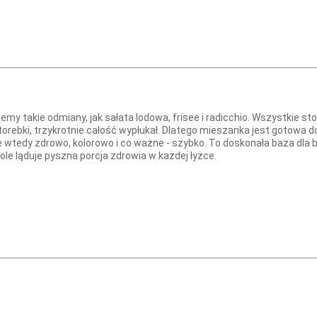
ziemy takie odmiany, jak sałata lodowa, frisee i radicchio. Wszystkie
rebki, trzykrotnie całość wypłukał. Dlatego mieszanka jest gotowa d
e wtedy zdrowo, kolorowo i co ważne - szybko. To doskonała baza dla 
tole ląduje pyszna porcja zdrowia w każdej łyżce.