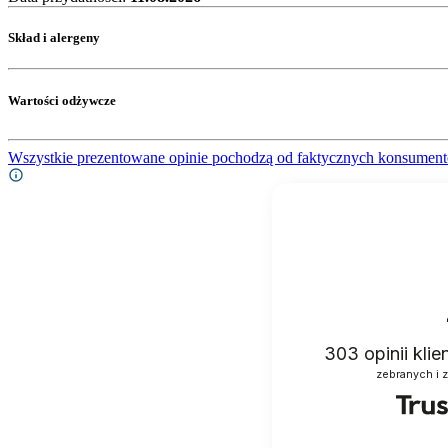
Skład i alergeny
Wartości odżywcze
Wszystkie prezentowane opinie pochodzą od faktycznych konsument
303
opinii kli
zebranych i 