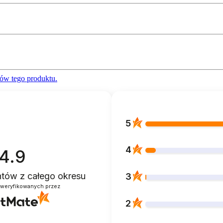
ów tego produktu.
5
4
4.9
entów
z całego okresu
3
zweryfikowanych przez
2