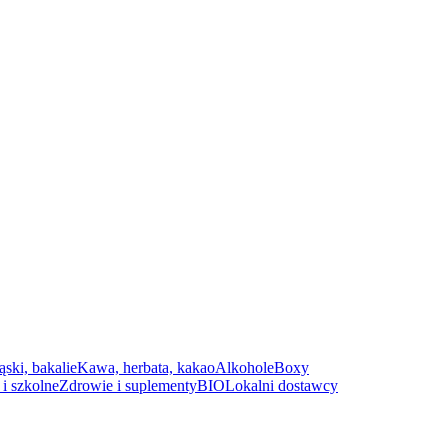
ąski, bakalie
Kawa, herbata, kakao
Alkohole
Boxy
i szkolne
Zdrowie i suplementy
BIO
Lokalni dostawcy