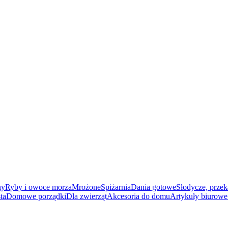
ny
Ryby i owoce morza
Mrożone
Spiżarnia
Dania gotowe
Słodycze, przek
ta
Domowe porządki
Dla zwierząt
Akcesoria do domu
Artykuły biurowe 