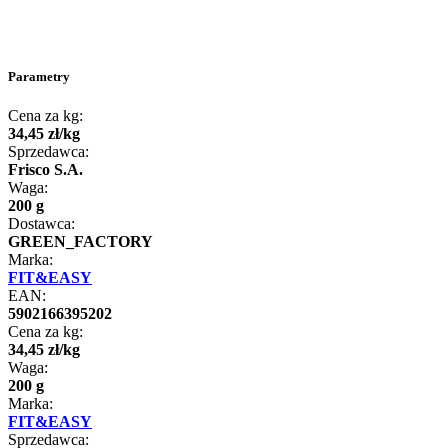
Parametry
Cena za kg:
34
,
45
zł
/
kg
Sprzedawca:
Frisco S.A.
Waga:
200 g
Dostawca:
GREEN_FACTORY
Marka:
FIT&EASY
EAN:
5902166395202
Cena za kg:
34
,
45
zł
/
kg
Waga:
200 g
Marka:
FIT&EASY
Sprzedawca: