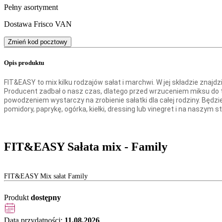
Pełny asortyment
Dostawa Frisco VAN
Zmień kod pocztowy
Opis produktu
FIT&EASY to mix kilku rodzajów sałat i marchwi. W jej składzie znajd
Producent zadbał o nasz czas, dlatego przed wrzuceniem miksu do to
powodzeniem wystarczy na zrobienie sałatki dla całej rodziny. Będzi
pomidory, paprykę, ogórka, kiełki, dressing lub vinegret i na naszym s
FIT&EASY Sałata mix - Family
FIT&EASY Mix sałat Family
Produkt
dostępny
Data przydatności:
11.08.2026