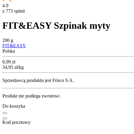
4.9
z 773 opinii
FIT&EASY Szpinak myty
200 g
FIT&EASY
Polska
Cena
6,99
zł
34,95
zł
/kg
Sprzedawcą produktu jest Frisco S.A.
Produkt nie podlega zwrotowi
Do koszyka
Kod pocztowy