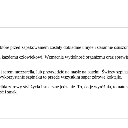
 które przed zapakowaniem zostały dokładnie umyte i starannie osuszo
 każdemu człowiekowi. Wzmacnia wydolność organizmu oraz sprawia, ż
 serem mozzarella, lub przyrządzić na maśle na patelni. Świeży szpina
ykorzystanie szpinaku to przede wszystkim super zdrowe koktajle.
lbia zdrowy styl życia i smaczne jedzenie. To, co je wyróżnia, to natu
ść i smak.