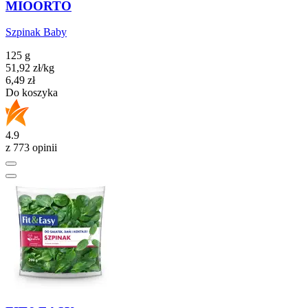
MIOORTO
Szpinak Baby
125 g
51,92
zł
/kg
Cena
6,49
zł
Do koszyka
4.9
z 773 opinii