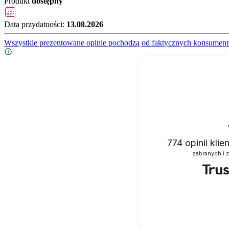
Produkt
dostępny
Data przydatności:
13.08.2026
Wszystkie prezentowane opinie pochodzą od faktycznych konsument
774
opinii kli
zebranych i 