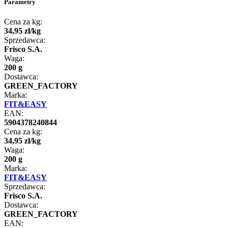
Parametry
Cena za kg:
34
,
95
zł
/
kg
Sprzedawca:
Frisco S.A.
Waga:
200 g
Dostawca:
GREEN_FACTORY
Marka:
FIT&EASY
EAN:
5904378240844
Cena za kg:
34
,
95
zł
/
kg
Waga:
200 g
Marka:
FIT&EASY
Sprzedawca:
Frisco S.A.
Dostawca:
GREEN_FACTORY
EAN: