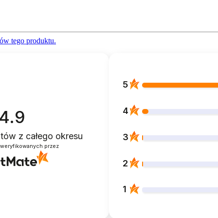
ów tego produktu.
5
4
4.9
entów
z całego okresu
3
zweryfikowanych przez
2
1