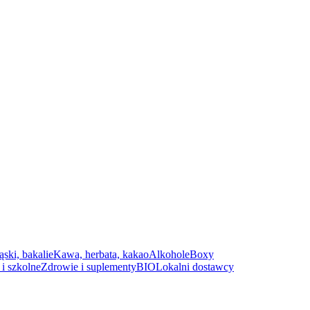
ąski, bakalie
Kawa, herbata, kakao
Alkohole
Boxy
i szkolne
Zdrowie i suplementy
BIO
Lokalni dostawcy