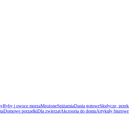
ny
Ryby i owoce morza
Mrożone
Spiżarnia
Dania gotowe
Słodycze, przek
ta
Domowe porządki
Dla zwierząt
Akcesoria do domu
Artykuły biurowe 