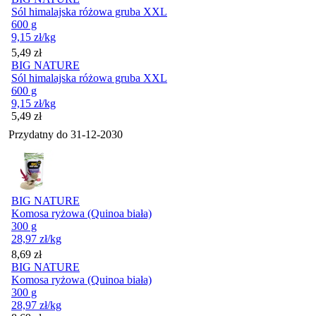
Sól himalajska różowa gruba XXL
600 g
9,15
zł
/kg
Cena
5,49
zł
BIG NATURE
Sól himalajska różowa gruba XXL
600 g
9,15
zł
/kg
Cena
5,49
zł
Przydatny do
31-12-2030
BIG NATURE
Komosa ryżowa (Quinoa biała)
300 g
28,97
zł
/kg
Cena
8,69
zł
BIG NATURE
Komosa ryżowa (Quinoa biała)
300 g
28,97
zł
/kg