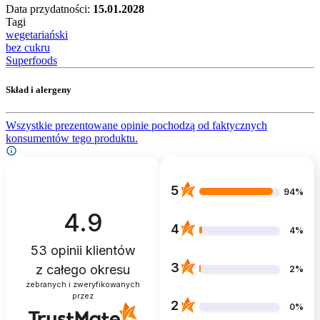
Data przydatności:
15.01.2028
Tagi
wegetariański
bez cukru
Superfoods
Skład i alergeny
Wszystkie prezentowane opinie pochodzą od faktycznych
konsumentów tego produktu.
5
94%
4.9
4
4%
53
opinii klientów
3
z całego okresu
2%
zebranych i zweryfikowanych
przez
2
0%