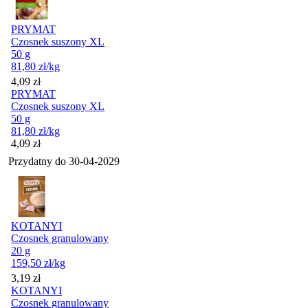
PRYMAT
Czosnek suszony XL
50 g
81,80
zł
/kg
Cena
4,09
zł
PRYMAT
Czosnek suszony XL
50 g
81,80
zł
/kg
Cena
4,09
zł
Przydatny do
30-04-2029
KOTANYI
Czosnek granulowany
20 g
159,50
zł
/kg
Cena
3,19
zł
KOTANYI
Czosnek granulowany