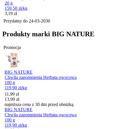
20 g
159,50
zł
/kg
Cena
3,19
zł
Przydatny do
24-03-2030
Produkty marki BIG NATURE
Promocja
BIG NATURE
Chwila zapomnienia Herbata owocowa
100 g
119,90
zł
/kg
Cena promocyjna
11,99
zł
13,99
zł
najniższa cena z 30 dni przed obniżką
BIG NATURE
Chwila zapomnienia Herbata owocowa
100 g
119,90
zł
/kg