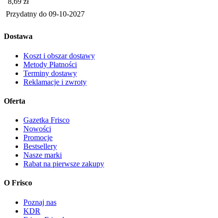
Cena
8,69
zł
Przydatny do
09-10-2027
Dostawa
Koszt i obszar dostawy
Metody Płatności
Terminy dostawy
Reklamacje i zwroty
Oferta
Gazetka Frisco
Nowości
Promocje
Bestsellery
Nasze marki
Rabat na pierwsze zakupy
O Frisco
Poznaj nas
KDR