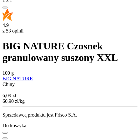
1
z
1
4.9
z 53 opinii
BIG NATURE Czosnek
granulowany suszony XXL
100 g
BIG NATURE
Chiny
Cena
6,09
zł
60,90
zł
/kg
Sprzedawcą produktu jest Frisco S.A.
Do koszyka