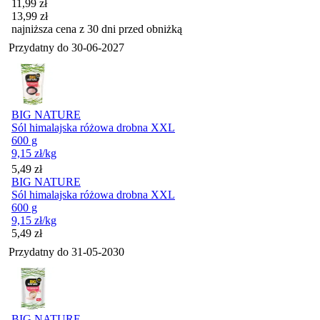
Cena promocyjna
11,99
zł
13,99
zł
najniższa cena z 30 dni przed obniżką
Przydatny do
30-06-2027
BIG NATURE
Sól himalajska różowa drobna XXL
600 g
9,15
zł
/kg
Cena
5,49
zł
BIG NATURE
Sól himalajska różowa drobna XXL
600 g
9,15
zł
/kg
Cena
5,49
zł
Przydatny do
31-05-2030
BIG NATURE