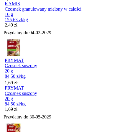
KAMIS
Czosnek granulowany mielony w całości
16 g
155,63
zł
/kg
Cena
2,49
zł
Przydatny do
04-02-2029
PRYMAT
Czosnek suszony
20 g
84,50
zł
/kg
Cena
1,69
zł
PRYMAT
Czosnek suszony
20 g
84,50
zł
/kg
Cena
1,69
zł
Przydatny do
30-05-2029