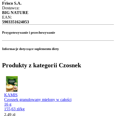
Frisco S.A.
Dostawca:
BIG NATURE
EAN:
5903351624053
Przygotowywanie i przechowywanie
Informacje dotyczące suplementu diety
Produkty z kategorii Czosnek
KAMIS
Czosnek granulowany mielony w całości
16 g
155,63
zł
/kg
Cena
2,49
zł