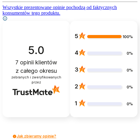
Wszystkie prezentowane opinie pochodzą od faktycznych
konsumentów tego produktu.
5
100%
5.0
4
0%
7
opinii klientów
3
z całego okresu
0%
zebranych i zweryfikowanych
przez
2
0%
1
0%
Jak zbieramy opinie?