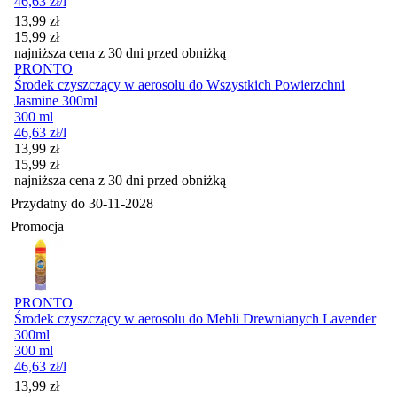
46,63
zł
/l
Cena promocyjna
13,99
zł
15,99
zł
najniższa cena z 30 dni przed obniżką
PRONTO
Środek czyszczący w aerosolu do Wszystkich Powierzchni
Jasmine 300ml
300 ml
46,63
zł
/l
Cena promocyjna
13,99
zł
15,99
zł
najniższa cena z 30 dni przed obniżką
Przydatny do
30-11-2028
Promocja
PRONTO
Środek czyszczący w aerosolu do Mebli Drewnianych Lavender
300ml
300 ml
46,63
zł
/l
Cena promocyjna
13,99
zł