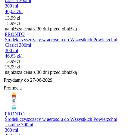
Clasicl 300ml
300 ml
46,63
zł
/l
Cena promocyjna
13,99
zł
15,99
zł
najniższa cena z 30 dni przed obniżką
PRONTO
Środek czyszczący w aerosolu do Wszystkich Powierzchni
Clasicl 300ml
300 ml
46,63
zł
/l
Cena promocyjna
13,99
zł
15,99
zł
najniższa cena z 30 dni przed obniżką
Przydatny do
27-06-2029
Promocja
PRONTO
Środek czyszczący w aerosolu do Wszystkich Powierzchni
Jasmine 300ml
300 ml