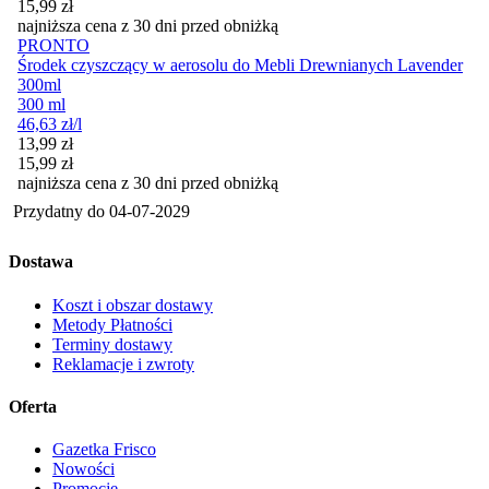
15,99
zł
najniższa cena z 30 dni przed obniżką
PRONTO
Środek czyszczący w aerosolu do Mebli Drewnianych Lavender
300ml
300 ml
46,63
zł
/l
Cena promocyjna
13,99
zł
15,99
zł
najniższa cena z 30 dni przed obniżką
Przydatny do
04-07-2029
Dostawa
Koszt i obszar dostawy
Metody Płatności
Terminy dostawy
Reklamacje i zwroty
Oferta
Gazetka Frisco
Nowości
Promocje