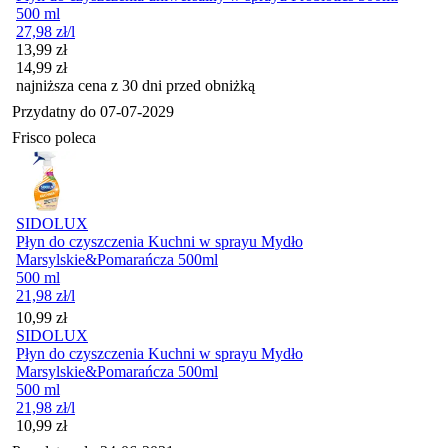
500 ml
27,98
zł
/l
Cena promocyjna
13,99
zł
14,99
zł
najniższa cena z 30 dni przed obniżką
Przydatny do
07-07-2029
Frisco poleca
SIDOLUX
Płyn do czyszczenia Kuchni w sprayu Mydło
Marsylskie&Pomarańcza 500ml
500 ml
21,98
zł
/l
Cena
10,99
zł
SIDOLUX
Płyn do czyszczenia Kuchni w sprayu Mydło
Marsylskie&Pomarańcza 500ml
500 ml
21,98
zł
/l
Cena
10,99
zł