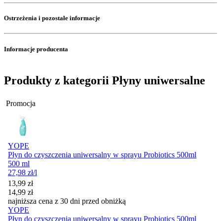
Ostrzeżenia i pozostałe informacje
Informacje producenta
Produkty z kategorii Płyny uniwersalne
Promocja
YOPE
Płyn do czyszczenia uniwersalny w sprayu Probiotics 500ml
500 ml
27,98
zł
/l
Cena promocyjna
13,99
zł
14,99
zł
najniższa cena z 30 dni przed obniżką
YOPE
Płyn do czyszczenia uniwersalny w sprayu Probiotics 500ml