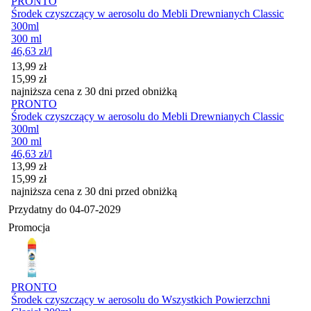
PRONTO
Środek czyszczący w aerosolu do Mebli Drewnianych Classic
300ml
300 ml
46,63
zł
/l
Cena promocyjna
13,99
zł
15,99
zł
najniższa cena z 30 dni przed obniżką
PRONTO
Środek czyszczący w aerosolu do Mebli Drewnianych Classic
300ml
300 ml
46,63
zł
/l
Cena promocyjna
13,99
zł
15,99
zł
najniższa cena z 30 dni przed obniżką
Przydatny do
04-07-2029
Promocja
PRONTO
Środek czyszczący w aerosolu do Wszystkich Powierzchni