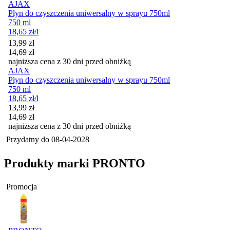
AJAX
Płyn do czyszczenia uniwersalny w sprayu 750ml
750 ml
18,65
zł
/l
Cena promocyjna
13,99
zł
14,69
zł
najniższa cena z 30 dni przed obniżką
AJAX
Płyn do czyszczenia uniwersalny w sprayu 750ml
750 ml
18,65
zł
/l
Cena promocyjna
13,99
zł
14,69
zł
najniższa cena z 30 dni przed obniżką
Przydatny do
08-04-2028
Produkty marki PRONTO
Promocja