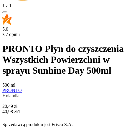
1
z
1
5.0
z 7 opinii
PRONTO Płyn do czyszczenia
Wszystkich Powierzchni w
sprayu Sunhine Day 500ml
500 ml
PRONTO
Holandia
Cena
20,49
zł
40,98
zł
/l
Sprzedawcą produktu jest Frisco S.A.