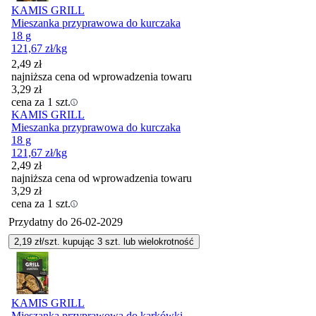
KAMIS GRILL
Mieszanka przyprawowa do kurczaka
18 g
121,67
zł
/kg
2,49
zł
najniższa cena od wprowadzenia towaru
3,29
zł
cena za 1 szt.
KAMIS GRILL
Mieszanka przyprawowa do kurczaka
18 g
121,67
zł
/kg
2,49
zł
najniższa cena od wprowadzenia towaru
3,29
zł
cena za 1 szt.
Przydatny do
26-02-2029
2,19
zł/szt. kupując
3
szt.
lub wielokrotność
KAMIS GRILL
Mieszanka przyprawowa do karkówki