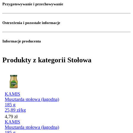
Przygotowywanie i przechowywanie
Ostrzeżenia i pozostałe informacje
Informacje producenta
Produkty z kategorii Stołowa
KAMIS
Musztarda stołowa (łagodna)
185 g
25,89
zł
/kg
Cena
4,79
zł
KAMIS
Musztarda stołowa (łagodna)
185 g