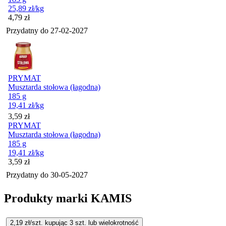
25,89
zł
/kg
Cena
4,79
zł
Przydatny do
27-02-2027
PRYMAT
Musztarda stołowa (łagodna)
185 g
19,41
zł
/kg
Cena
3,59
zł
PRYMAT
Musztarda stołowa (łagodna)
185 g
19,41
zł
/kg
Cena
3,59
zł
Przydatny do
30-05-2027
Produkty marki KAMIS
2,19
zł/szt. kupując
3
szt.
lub wielokrotność