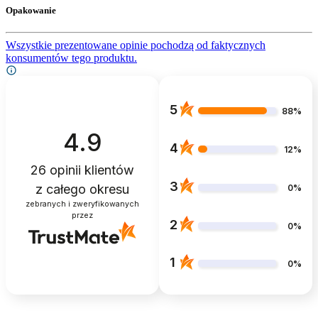
Opakowanie
Wszystkie prezentowane opinie pochodzą od faktycznych
konsumentów tego produktu.
5
88%
4.9
4
12%
26
opinii klientów
3
z całego okresu
0%
zebranych i zweryfikowanych
przez
2
0%
1
0%