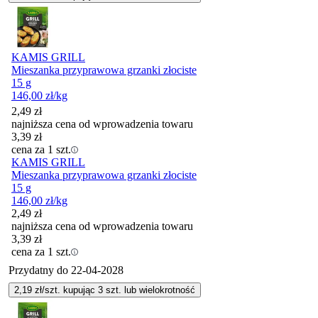
KAMIS GRILL
Mieszanka przyprawowa grzanki złociste
15 g
146,00
zł
/kg
2,49
zł
najniższa cena od wprowadzenia towaru
3,39
zł
cena za 1 szt.
KAMIS GRILL
Mieszanka przyprawowa grzanki złociste
15 g
146,00
zł
/kg
2,49
zł
najniższa cena od wprowadzenia towaru
3,39
zł
cena za 1 szt.
Przydatny do
22-04-2028
2,19
zł/szt. kupując
3
szt.
lub wielokrotność