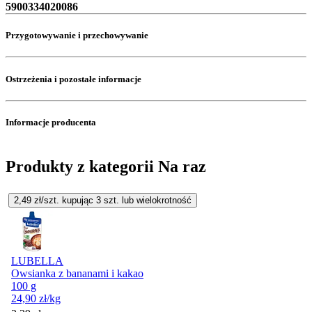
5900334020086
Przygotowywanie i przechowywanie
Ostrzeżenia i pozostałe informacje
Informacje producenta
Produkty z kategorii Na raz
2,49
zł/szt. kupując
3
szt.
lub wielokrotność
LUBELLA
Owsianka z bananami i kakao
100 g
24,90
zł
/kg