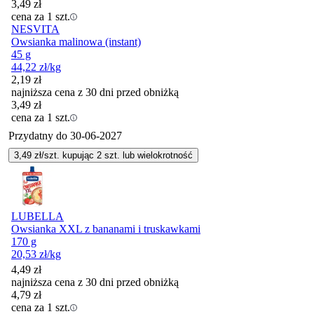
3,49
zł
cena za 1 szt.
NESVITA
Owsianka malinowa (instant)
45 g
44,22
zł
/kg
2,19
zł
najniższa cena z 30 dni przed obniżką
3,49
zł
cena za 1 szt.
Przydatny do
30-06-2027
3,49
zł/szt. kupując
2
szt.
lub wielokrotność
LUBELLA
Owsianka XXL z bananami i truskawkami
170 g
20,53
zł
/kg
4,49
zł
najniższa cena z 30 dni przed obniżką
4,79
zł
cena za 1 szt.