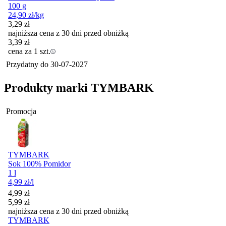
100 g
24,90
zł
/kg
3,29
zł
najniższa cena z 30 dni przed obniżką
3,39
zł
cena za 1 szt.
Przydatny do
30-07-2027
Produkty marki TYMBARK
Promocja
TYMBARK
Sok 100% Pomidor
1 l
4,99
zł
/l
Cena promocyjna
4,99
zł
5,99
zł
najniższa cena z 30 dni przed obniżką
TYMBARK