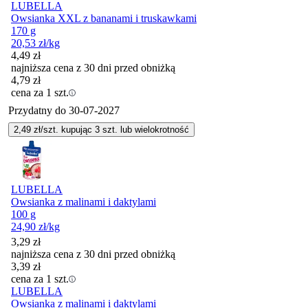
LUBELLA
Owsianka XXL z bananami i truskawkami
170 g
20,53
zł
/kg
4,49
zł
najniższa cena z 30 dni przed obniżką
4,79
zł
cena za 1 szt.
Przydatny do
30-07-2027
2,49
zł/szt. kupując
3
szt.
lub wielokrotność
LUBELLA
Owsianka z malinami i daktylami
100 g
24,90
zł
/kg
3,29
zł
najniższa cena z 30 dni przed obniżką
3,39
zł
cena za 1 szt.
LUBELLA
Owsianka z malinami i daktylami