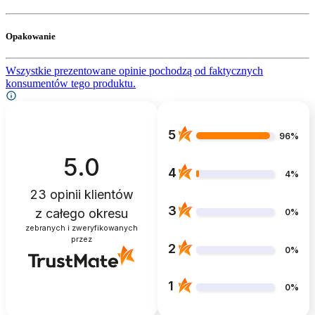
Opakowanie
Wszystkie prezentowane opinie pochodzą od faktycznych
konsumentów tego produktu.
5
96%
5.0
4
4%
23
opinii klientów
3
z całego okresu
0%
zebranych i zweryfikowanych
przez
2
0%
1
0%