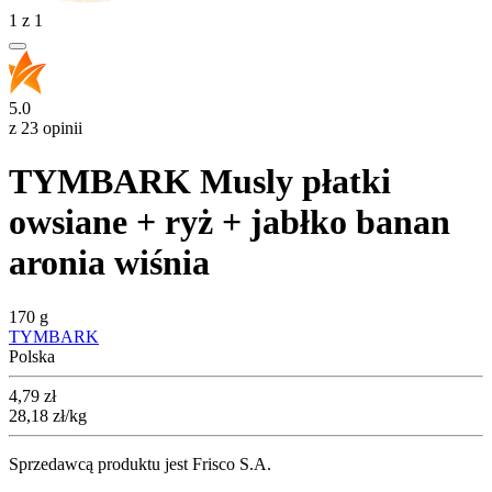
1
z
1
5.0
z 23 opinii
TYMBARK Musly płatki
owsiane + ryż + jabłko banan
aronia wiśnia
170 g
TYMBARK
Polska
Cena
4,79
zł
28,18
zł
/kg
Sprzedawcą produktu jest Frisco S.A.