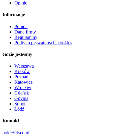
Opinie
Informacje
Pomoc
Dane firmy
Regulaminy
Polityka prywatności i cookies
Gdzie jesteśmy
Warszawa
Kraków
Poznań
Katowice
Wrocław
Gdańsk
Gdynia
Sopot
Łódź
Kontakt
bok@frisco.pl