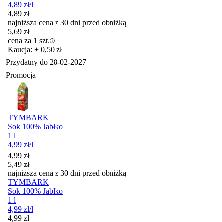
4,89
zł
/l
4,89
zł
najniższa cena z 30 dni przed obniżką
5,69
zł
cena za 1 szt.
Kaucja: + 0,50 zł
Przydatny do
28-02-2027
Promocja
TYMBARK
Sok 100% Jabłko
1 l
4,99
zł
/l
Cena promocyjna
4,99
zł
5,49
zł
najniższa cena z 30 dni przed obniżką
TYMBARK
Sok 100% Jabłko
1 l
4,99
zł
/l
Cena promocyjna
4,99
zł