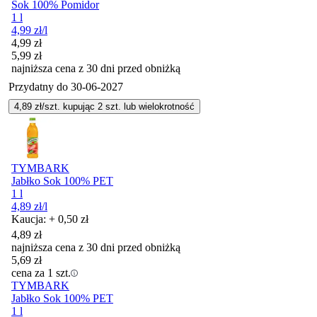
Sok 100% Pomidor
1 l
4,99
zł
/l
Cena promocyjna
4,99
zł
5,99
zł
najniższa cena z 30 dni przed obniżką
Przydatny do
30-06-2027
4,89
zł/szt. kupując
2
szt.
lub wielokrotność
TYMBARK
Jabłko Sok 100% PET
1 l
4,89
zł
/l
Kaucja: + 0,50 zł
4,89
zł
najniższa cena z 30 dni przed obniżką
5,69
zł
cena za 1 szt.
TYMBARK
Jabłko Sok 100% PET
1 l