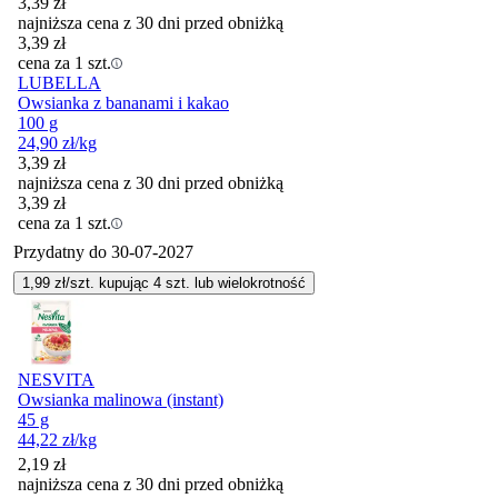
3,39
zł
najniższa cena z 30 dni przed obniżką
3,39
zł
cena za 1 szt.
LUBELLA
Owsianka z bananami i kakao
100 g
24,90
zł
/kg
3,39
zł
najniższa cena z 30 dni przed obniżką
3,39
zł
cena za 1 szt.
Przydatny do
30-07-2027
1,99
zł/szt. kupując
4
szt.
lub wielokrotność
NESVITA
Owsianka malinowa (instant)
45 g
44,22
zł
/kg
2,19
zł
najniższa cena z 30 dni przed obniżką