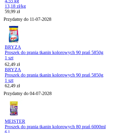
4.55 kg
13,18
zł
/kg
Cena
59,99
zł
Przydatny do
11-07-2028
BRYZA
Proszek do prania tkanin kolorowych 90 prań 5850g
1 szt
Cena
62,49
zł
BRYZA
Proszek do prania tkanin kolorowych 90 prań 5850g
1 szt
Cena
62,49
zł
Przydatny do
04-07-2028
MEISTER
Proszek do prania tkanin kolorowych 80 prań 6000ml
6 l