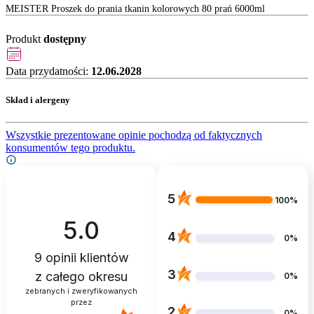
MEISTER Proszek do prania tkanin kolorowych 80 prań 6000ml
Produkt
dostępny
Data przydatności:
12.06.2028
Skład i alergeny
Wszystkie prezentowane opinie pochodzą od faktycznych
konsumentów tego produktu.
5
100%
5.0
4
0%
9
opinii klientów
3
z całego okresu
0%
zebranych i zweryfikowanych
przez
2
0%