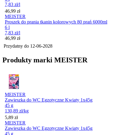
7,83
zł
/l
Cena
46,99
zł
MEISTER
Proszek do prania tkanin kolorowych 80 prań 6000ml
6 l
7,83
zł
/l
Cena
46,99
zł
Przydatny do
12-06-2028
Produkty marki MEISTER
MEISTER
Zawieszka do WC Egzotyczne Kwiaty 1x45g
45 g
130,89
zł
/kg
Cena
5,89
zł
MEISTER
Zawieszka do WC Egzotyczne Kwiaty 1x45g
45 g