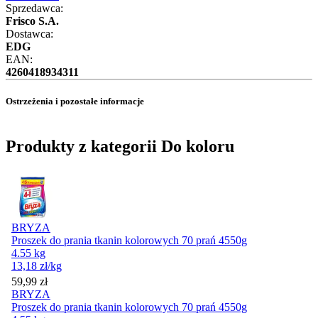
Sprzedawca:
Frisco S.A.
Dostawca:
EDG
EAN:
4260418934311
Ostrzeżenia i pozostałe informacje
Produkty z kategorii Do koloru
BRYZA
Proszek do prania tkanin kolorowych 70 prań 4550g
4.55 kg
13,18
zł
/kg
Cena
59,99
zł
BRYZA
Proszek do prania tkanin kolorowych 70 prań 4550g