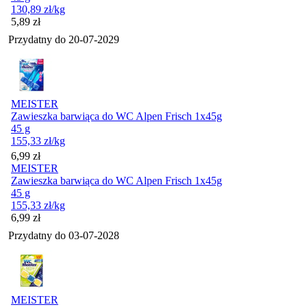
130,89
zł
/kg
Cena
5,89
zł
Przydatny do
20-07-2029
MEISTER
Zawieszka barwiąca do WC Alpen Frisch 1x45g
45 g
155,33
zł
/kg
Cena
6,99
zł
MEISTER
Zawieszka barwiąca do WC Alpen Frisch 1x45g
45 g
155,33
zł
/kg
Cena
6,99
zł
Przydatny do
03-07-2028
MEISTER