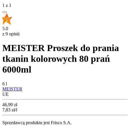
1
z
1
5.0
z 9 opinii
MEISTER Proszek do prania
tkanin kolorowych 80 prań
6000ml
6 l
MEISTER
UE
Cena
46,99
zł
7,83
zł
/l
Sprzedawcą produktu jest Frisco S.A.