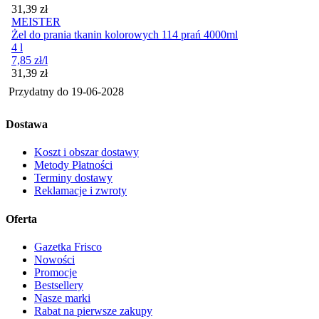
Cena
31,39
zł
MEISTER
Żel do prania tkanin kolorowych 114 prań 4000ml
4 l
7,85
zł
/l
Cena
31,39
zł
Przydatny do
19-06-2028
Dostawa
Koszt i obszar dostawy
Metody Płatności
Terminy dostawy
Reklamacje i zwroty
Oferta
Gazetka Frisco
Nowości
Promocje
Bestsellery
Nasze marki
Rabat na pierwsze zakupy