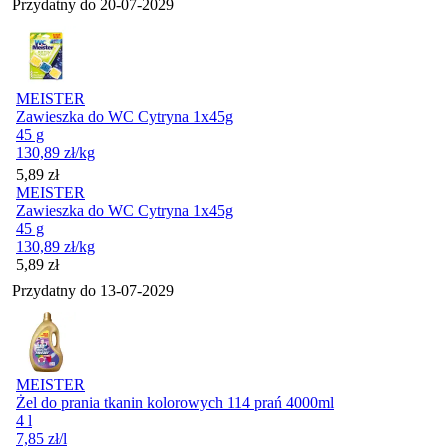
Przydatny do
20-07-2029
MEISTER
Zawieszka do WC Cytryna 1x45g
45 g
130,89
zł
/kg
Cena
5,89
zł
MEISTER
Zawieszka do WC Cytryna 1x45g
45 g
130,89
zł
/kg
Cena
5,89
zł
Przydatny do
13-07-2029
MEISTER
Żel do prania tkanin kolorowych 114 prań 4000ml
4 l
7,85
zł
/l