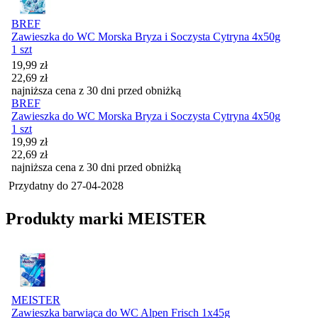
BREF
Zawieszka do WC Morska Bryza i Soczysta Cytryna 4x50g
1 szt
Cena promocyjna
19,99
zł
22,69
zł
najniższa cena z 30 dni przed obniżką
BREF
Zawieszka do WC Morska Bryza i Soczysta Cytryna 4x50g
1 szt
Cena promocyjna
19,99
zł
22,69
zł
najniższa cena z 30 dni przed obniżką
Przydatny do
27-04-2028
Produkty marki MEISTER
MEISTER
Zawieszka barwiąca do WC Alpen Frisch 1x45g