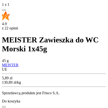
1
z
1
4.9
z 22 opinii
MEISTER Zawieszka do WC
Morski 1x45g
45 g
MEISTER
UE
Cena
5,89
zł
130,89
zł
/kg
Sprzedawcą produktu jest Frisco S.A.
Do koszyka