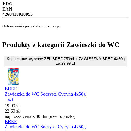
EDG
EAN:
4260418930955
Ostrzeżenia i pozostałe informacje
Produkty z kategorii Zawieszki do WC
Kup zestaw: wybrany ŻEL BREF 750ml + ZAWIESZKA BREF 4X50g
za 29,99 zł
BREF
Zawieszka do WC Soczysta Cytryna 4x50g
1 szt
Cena promocyjna
19,99
zł
22,69
zł
najniższa cena z 30 dni przed obniżką
BREF
Zawieszka do WC Soczysta Cytryna 4x50g