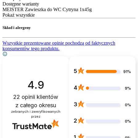
Dostępne warianty
MEISTER Zawieszka do WC Cytryna 1x45g
Pokaż wszystkie
Skład i alergeny
Wszystkie prezentowane opinie pochodzą od faktycznych
konsumentów tego produktu.
5
91%
4.9
4
9%
22
opinii klientów
3
z całego okresu
0%
zebranych i zweryfikowanych
przez
2
0%
1
0%