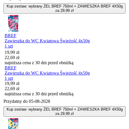
Kup zestaw: wybrany ŻEL BREF 750ml + ZAWIESZKA BREF 4X50g
za 29,99 zł
BREF
Zawieszka do WC Kwiatowa Świeżość 4x50g
1 szt
Cena promocyjna
19,99
zł
22,69
zł
najniższa cena z 30 dni przed obniżką
BREF
Zawieszka do WC Kwiatowa Świeżość 4x50g
1 szt
Cena promocyjna
19,99
zł
22,69
zł
najniższa cena z 30 dni przed obniżką
Przydatny do
05-08-2028
Kup zestaw: wybrany ŻEL BREF 750ml + ZAWIESZKA BREF 4X50g
za 29,99 zł