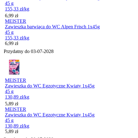
45 g
155,33
zł
/kg
Cena
6,99
zł
MEISTER
Zawieszka barwiąca do WC Alpen Frisch 1x45g
45 g
155,33
zł
/kg
Cena
6,99
zł
Przydatny do
03-07-2028
MEISTER
Zawieszka do WC Egzotyczne Kwiaty 1x45g
45 g
130,89
zł
/kg
Cena
5,89
zł
MEISTER
Zawieszka do WC Egzotyczne Kwiaty 1x45g
45 g
130,89
zł
/kg
Cena
5,89
zł