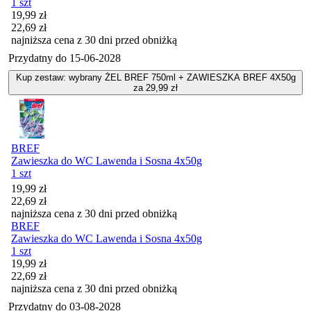
1 szt
Cena promocyjna
19,99
zł
22,69
zł
najniższa cena z 30 dni przed obniżką
Przydatny do
15-06-2028
Kup zestaw: wybrany ŻEL BREF 750ml + ZAWIESZKA BREF 4X50g
za 29,99 zł
BREF
Zawieszka do WC Lawenda i Sosna 4x50g
1 szt
Cena promocyjna
19,99
zł
22,69
zł
najniższa cena z 30 dni przed obniżką
BREF
Zawieszka do WC Lawenda i Sosna 4x50g
1 szt
Cena promocyjna
19,99
zł
22,69
zł
najniższa cena z 30 dni przed obniżką
Przydatny do
03-08-2028