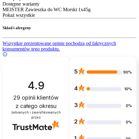
Dostępne warianty
MEISTER Zawieszka do WC Morski 1x45g
Pokaż wszystkie
Skład i alergeny
Wszystkie prezentowane opinie pochodzą od faktycznych
konsumentów tego produktu.
5
90%
4.9
4
10%
29
opinii klientów
3
z całego okresu
0%
zebranych i zweryfikowanych
przez
2
0%
1
0%