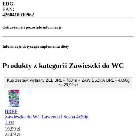
EDG
EAN:
4260418930962
Ostrzeżenia i pozostałe informacje
Informacje dotyczące suplementu diety
Produkty z kategorii Zawieszki do WC
Kup zestaw: wybrany ŻEL BREF 750ml + ZAWIESZKA BREF 4X50g
za 29,99 zł
BREF
Zawieszka do WC Lawenda i Sosna 4x50g
1 szt
Cena promocyjna
19,99
zł
22,69
zł