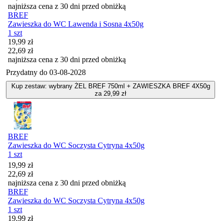
najniższa cena z 30 dni przed obniżką
BREF
Zawieszka do WC Lawenda i Sosna 4x50g
1 szt
Cena promocyjna
19,99
zł
22,69
zł
najniższa cena z 30 dni przed obniżką
Przydatny do
03-08-2028
Kup zestaw: wybrany ŻEL BREF 750ml + ZAWIESZKA BREF 4X50g
za 29,99 zł
BREF
Zawieszka do WC Soczysta Cytryna 4x50g
1 szt
Cena promocyjna
19,99
zł
22,69
zł
najniższa cena z 30 dni przed obniżką
BREF
Zawieszka do WC Soczysta Cytryna 4x50g
1 szt
Cena promocyjna
19,99
zł