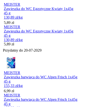
MEISTER
Zawieszka do WC Egzotyczne Kwiaty 1x45g
45 g
130,89
zł
/kg
Cena
5,89
zł
MEISTER
Zawieszka do WC Egzotyczne Kwiaty 1x45g
45 g
130,89
zł
/kg
Cena
5,89
zł
Przydatny do
20-07-2029
MEISTER
Zawieszka barwiąca do WC Alpen Frisch 1x45g
45 g
155,33
zł
/kg
Cena
6,99
zł
MEISTER
Zawieszka barwiąca do WC Alpen Frisch 1x45g
45 g