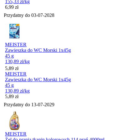
155,33
zł
/kg
Cena
6,99
zł
Przydatny do
03-07-2028
MEISTER
Zawieszka do WC Morski 1x45g
45 g
130,89
zł
/kg
Cena
5,89
zł
MEISTER
Zawieszka do WC Morski 1x45g
45 g
130,89
zł
/kg
Cena
5,89
zł
Przydatny do
13-07-2029
MEISTER
Żel do prania tkanin kolorowych 114 prań 4000ml