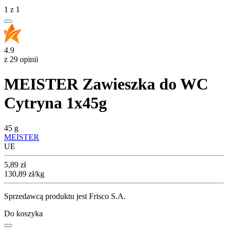
1
z
1
4.9
z 29 opinii
MEISTER Zawieszka do WC
Cytryna 1x45g
45 g
MEISTER
UE
Cena
5,89
zł
130,89
zł
/kg
Sprzedawcą produktu jest Frisco S.A.
Do koszyka