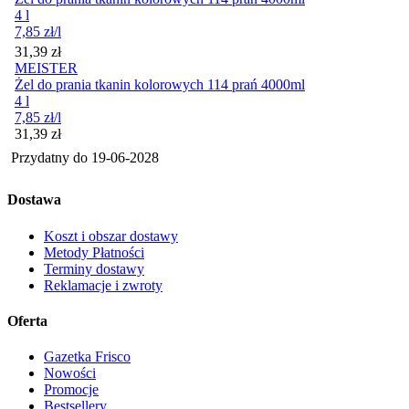
4 l
7,85
zł
/l
Cena
31,39
zł
MEISTER
Żel do prania tkanin kolorowych 114 prań 4000ml
4 l
7,85
zł
/l
Cena
31,39
zł
Przydatny do
19-06-2028
Dostawa
Koszt i obszar dostawy
Metody Płatności
Terminy dostawy
Reklamacje i zwroty
Oferta
Gazetka Frisco
Nowości
Promocje
Bestsellery