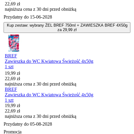
22,69
zł
najniższa cena z 30 dni przed obniżką
Przydatny do
15-06-2028
Kup zestaw: wybrany ŻEL BREF 750ml + ZAWIESZKA BREF 4X50g
za 29,99 zł
BREF
Zawieszka do WC Kwiatowa Świeżość 4x50g
1 szt
Cena promocyjna
19,99
zł
22,69
zł
najniższa cena z 30 dni przed obniżką
BREF
Zawieszka do WC Kwiatowa Świeżość 4x50g
1 szt
Cena promocyjna
19,99
zł
22,69
zł
najniższa cena z 30 dni przed obniżką
Przydatny do
05-08-2028
Promocja