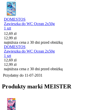
DOMESTOS
Zawieszka do WC Ocean 2x50g
1 szt
Cena promocyjna
12,69
zł
12,99
zł
najniższa cena z 30 dni przed obniżką
DOMESTOS
Zawieszka do WC Ocean 2x50g
1 szt
Cena promocyjna
12,69
zł
12,99
zł
najniższa cena z 30 dni przed obniżką
Przydatny do
11-07-2031
Produkty marki MEISTER