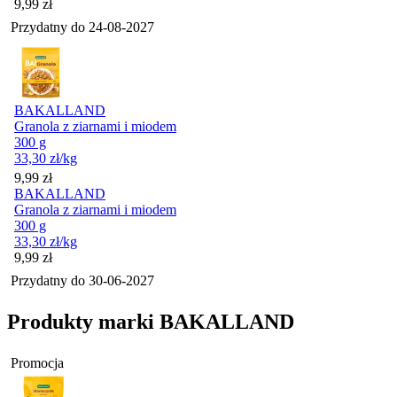
Cena
9,99
zł
Przydatny do
24-08-2027
BAKALLAND
Granola z ziarnami i miodem
300 g
33,30
zł
/kg
Cena
9,99
zł
BAKALLAND
Granola z ziarnami i miodem
300 g
33,30
zł
/kg
Cena
9,99
zł
Przydatny do
30-06-2027
Produkty marki BAKALLAND
Promocja