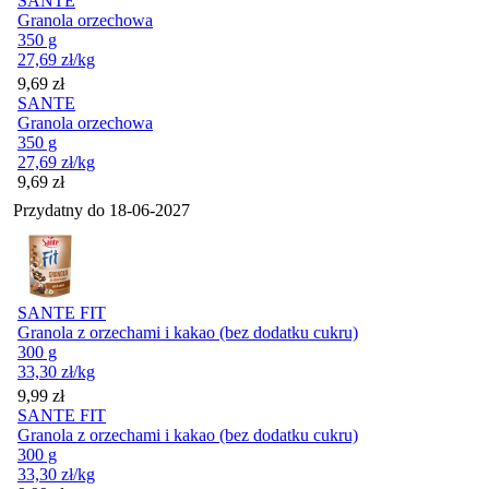
SANTE
Granola orzechowa
350 g
27,69
zł
/kg
Cena
9,69
zł
SANTE
Granola orzechowa
350 g
27,69
zł
/kg
Cena
9,69
zł
Przydatny do
18-06-2027
SANTE FIT
Granola z orzechami i kakao (bez dodatku cukru)
300 g
33,30
zł
/kg
Cena
9,99
zł
SANTE FIT
Granola z orzechami i kakao (bez dodatku cukru)
300 g
33,30
zł
/kg