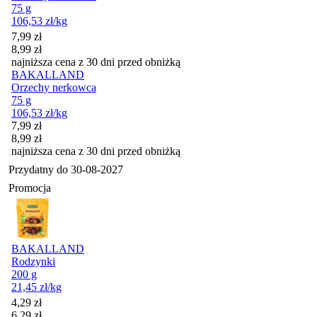
75 g
106,53
zł
/kg
Cena promocyjna
7,99
zł
8,99
zł
najniższa cena z 30 dni przed obniżką
BAKALLAND
Orzechy nerkowca
75 g
106,53
zł
/kg
Cena promocyjna
7,99
zł
8,99
zł
najniższa cena z 30 dni przed obniżką
Przydatny do
30-08-2027
Promocja
BAKALLAND
Rodzynki
200 g
21,45
zł
/kg
Cena promocyjna
4,29
zł
6,29
zł