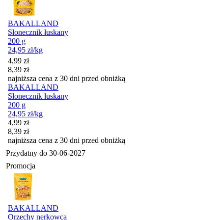
BAKALLAND
Słonecznik łuskany
200 g
24,95
zł
/kg
Cena promocyjna
4,99
zł
8,39
zł
najniższa cena z 30 dni przed obniżką
BAKALLAND
Słonecznik łuskany
200 g
24,95
zł
/kg
Cena promocyjna
4,99
zł
8,39
zł
najniższa cena z 30 dni przed obniżką
Przydatny do
30-06-2027
Promocja
BAKALLAND
Orzechy nerkowca