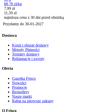
88,78
zł
/kg
Cena promocyjna
7,99
zł
11,59
zł
najniższa cena z 30 dni przed obniżką
Przydatny do
30-01-2027
Dostawa
Koszt i obszar dostawy
Metody Płatności
Terminy dostawy
Reklamacje i zwroty
Oferta
Gazetka Frisco
Nowości
Promocje
Bestsellery
Nasze marki
Rabat na pierwsze zakupy
O Frisco