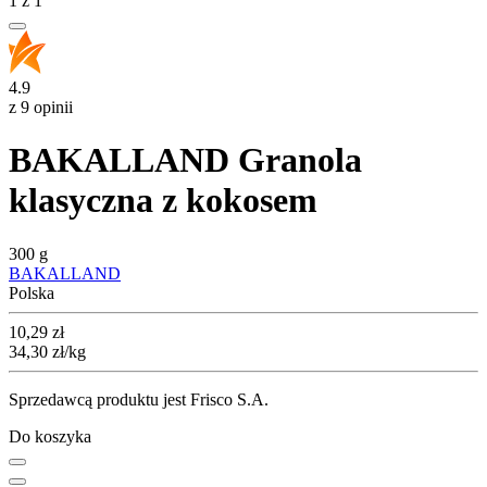
1
z
1
4.9
z 9 opinii
BAKALLAND Granola
klasyczna z kokosem
300 g
BAKALLAND
Polska
Cena
10,29
zł
34,30
zł
/kg
Sprzedawcą produktu jest Frisco S.A.
Do koszyka