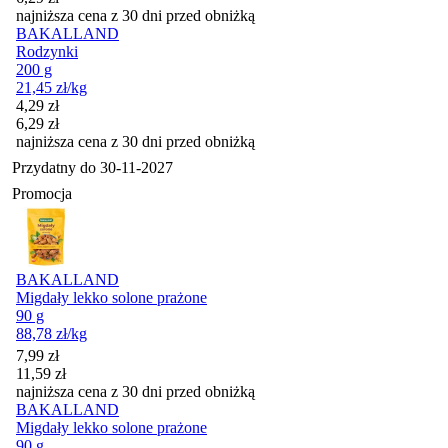
najniższa cena z 30 dni przed obniżką
BAKALLAND
Rodzynki
200 g
21,45
zł
/kg
Cena promocyjna
4,29
zł
6,29
zł
najniższa cena z 30 dni przed obniżką
Przydatny do
30-11-2027
Promocja
BAKALLAND
Migdały lekko solone prażone
90 g
88,78
zł
/kg
Cena promocyjna
7,99
zł
11,59
zł
najniższa cena z 30 dni przed obniżką
BAKALLAND
Migdały lekko solone prażone
90 g